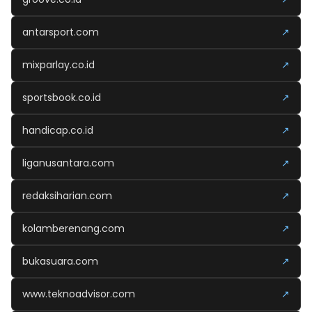
antarsport.com
↗
mixparlay.co.id
↗
sportsbook.co.id
↗
handicap.co.id
↗
liganusantara.com
↗
redaksiharian.com
↗
kolamberenang.com
↗
bukasuara.com
↗
www.teknoadvisor.com
↗