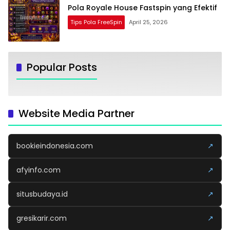
Pola Royale House Fastspin yang Efektif
Tips Pola FreeSpin
April 25, 2026
Popular Posts
Website Media Partner
bookieindonesia.com
↗
afyinfo.com
↗
situsbudaya.id
↗
gresikarir.com
↗