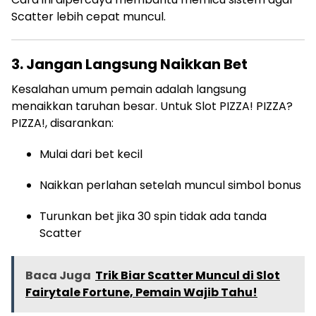
Scatter lebih cepat muncul.
3. Jangan Langsung Naikkan Bet
Kesalahan umum pemain adalah langsung
menaikkan taruhan besar. Untuk Slot PIZZA! PIZZA?
PIZZA!, disarankan:
Mulai dari bet kecil
Naikkan perlahan setelah muncul simbol bonus
Turunkan bet jika 30 spin tidak ada tanda
Scatter
Baca Juga
Trik Biar Scatter Muncul di Slot
Fairytale Fortune, Pemain Wajib Tahu!