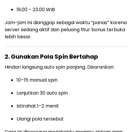
19.00 – 23.00 WIB
Jam-jam ini dianggap sebagai waktu “panas” karena
server sedang aktif dan peluang fitur bonus terbuka
lebih besar.
2. Gunakan Pola Spin Bertahap
Hindari langsung auto spin panjang. Disarankan:
10–15 manual spin
Lanjutkan 30 auto spin
Istirahat 1–2 menit
Ulangi pola tersebut
Cara ini dipercaya membantu memicu sistem agar