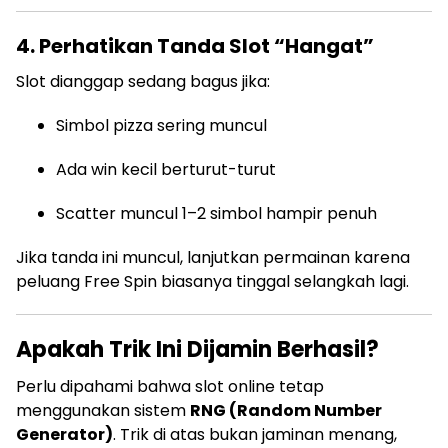
4. Perhatikan Tanda Slot “Hangat”
Slot dianggap sedang bagus jika:
Simbol pizza sering muncul
Ada win kecil berturut-turut
Scatter muncul 1–2 simbol hampir penuh
Jika tanda ini muncul, lanjutkan permainan karena
peluang Free Spin biasanya tinggal selangkah lagi.
Apakah Trik Ini Dijamin Berhasil?
Perlu dipahami bahwa slot online tetap
menggunakan sistem
RNG (Random Number
Generator)
. Trik di atas bukan jaminan menang,