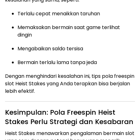
Terlalu cepat menaikkan taruhan
Memaksakan bermain saat game terlihat
dingin
Mengabaikan saldo tersisa
Bermain terlalu lama tanpa jeda
Dengan menghindari kesalahan ini, tips pola freespin
slot Heist Stakes yang Anda terapkan bisa berjalan
lebih efektif.
Kesimpulan: Pola Freespin Heist
Stakes Perlu Strategi dan Kesabaran
Heist Stakes menawarkan pengalaman bermain slot