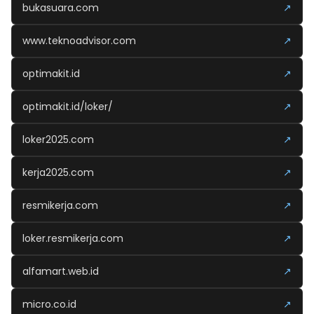
bukasuara.com
↗
www.teknoadvisor.com
↗
optimakit.id
↗
optimakit.id/loker/
↗
loker2025.com
↗
kerja2025.com
↗
resmikerja.com
↗
loker.resmikerja.com
↗
alfamart.web.id
↗
micro.co.id
↗