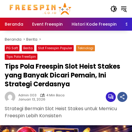
Langsung
ke
konten
Beranda
Event Freespin
Histori Kode Freespin
Slo
Beranda
Berita
PG Soft
Berita
Slot Freespin Populer
Teknologi
Tips Pola FreeSpin
Tips Pola Freespin Slot Heist Stakes
yang Banyak Dicari Pemain, Ini
Strategi Cerdasnya
Admin 003
4 Min Baca
Januari 13, 2026
Strategi Bermain Slot Heist Stakes untuk Memicu
Freespin Lebih Konsisten