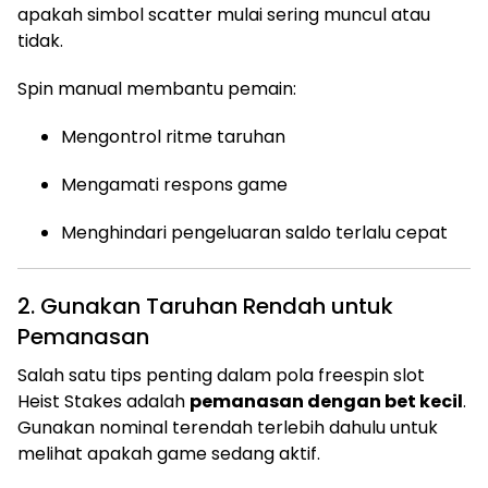
apakah simbol scatter mulai sering muncul atau
tidak.
Spin manual membantu pemain:
Mengontrol ritme taruhan
Mengamati respons game
Menghindari pengeluaran saldo terlalu cepat
2. Gunakan Taruhan Rendah untuk
Pemanasan
Salah satu tips penting dalam pola freespin slot
Heist Stakes adalah
pemanasan dengan bet kecil
.
Gunakan nominal terendah terlebih dahulu untuk
melihat apakah game sedang aktif.