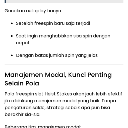
Gunakan autoplay hanya:
Setelah freespin baru saja terjadi
Saat ingin menghabiskan sisa spin dengan
cepat
Dengan batas jumlah spin yang jelas
Manajemen Modal, Kunci Penting
Selain Pola
Pola freespin slot Heist Stakes akan jauh lebih efektif
jika didukung manajemen modal yang baik. Tanpa
pengaturan saldo, strategi sebaik apa pun bisa
berakhir sia-sia.
Beberapa tips manajemen modal: