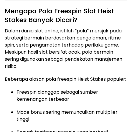
Mengapa Pola Freespin Slot Heist
Stakes Banyak Dicari?
Dalam dunia slot online, istilah “pola” merujuk pada
strategi bermain berdasarkan pengalaman, ritme
spin, serta pengamatan terhadap perilaku game.
Meskipun hasil slot bersifat acak, pola bermain
sering digunakan sebagai pendekatan manajemen
risiko.
Beberapa alasan pola freespin Heist Stakes populer:
Freespin dianggap sebagai sumber
kemenangan terbesar
Mode bonus sering memunculkan multiplier
tinggi