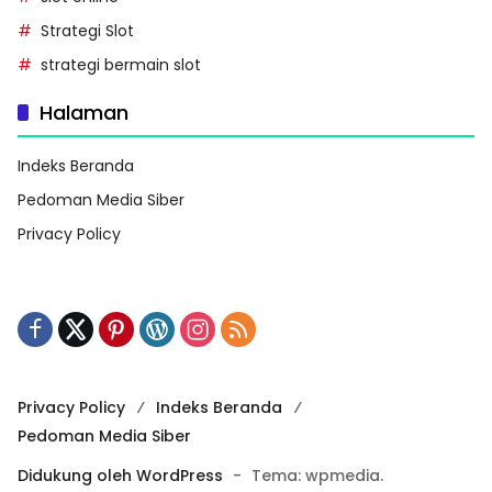
Strategi Slot
strategi bermain slot
Halaman
Indeks Beranda
Pedoman Media Siber
Privacy Policy
Privacy Policy
Indeks Beranda
Pedoman Media Siber
Didukung oleh WordPress
-
Tema: wpmedia.