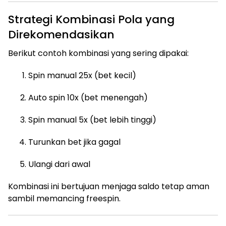
Strategi Kombinasi Pola yang
Direkomendasikan
Berikut contoh kombinasi yang sering dipakai:
Spin manual 25x (bet kecil)
Auto spin 10x (bet menengah)
Spin manual 5x (bet lebih tinggi)
Turunkan bet jika gagal
Ulangi dari awal
Kombinasi ini bertujuan menjaga saldo tetap aman
sambil memancing freespin.