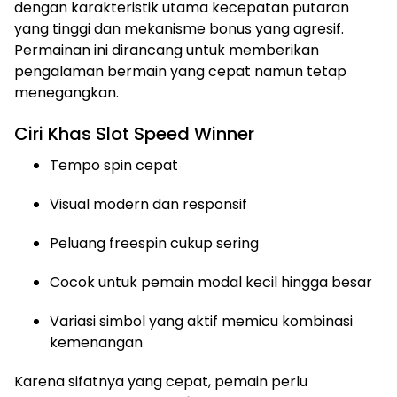
dengan karakteristik utama kecepatan putaran
yang tinggi dan mekanisme bonus yang agresif.
Permainan ini dirancang untuk memberikan
pengalaman bermain yang cepat namun tetap
menegangkan.
Ciri Khas Slot Speed Winner
Tempo spin cepat
Visual modern dan responsif
Peluang freespin cukup sering
Cocok untuk pemain modal kecil hingga besar
Variasi simbol yang aktif memicu kombinasi
kemenangan
Karena sifatnya yang cepat, pemain perlu