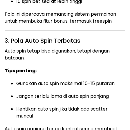
10 spin bet sedikit lebih tinggi
Pola ini dipercaya memancing sistem permainan
untuk membuka fitur bonus, termasuk freespin.
3. Pola Auto Spin Terbatas
Auto spin tetap bisa digunakan, tetapi dengan
batasan.
Tips penting:
Gunakan auto spin maksimal 10–15 putaran
Jangan terlalu lama di auto spin panjang
Hentikan auto spin jika tidak ada scatter
muncul
Auto spin panjang tanpa kontrol sering membuat