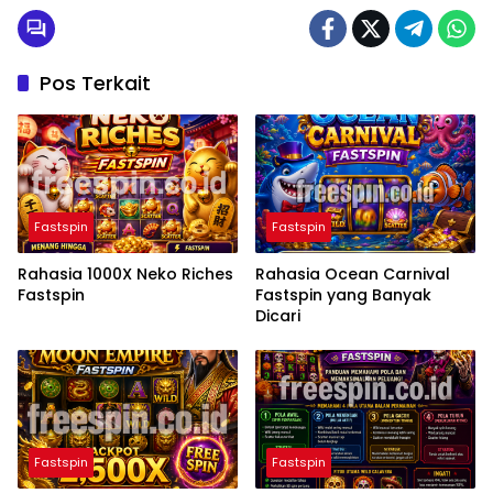
Pos Terkait
Fastspin
Fastspin
Rahasia 1000X Neko Riches
Rahasia Ocean Carnival
Fastspin
Fastspin yang Banyak
Dicari
Fastspin
Fastspin