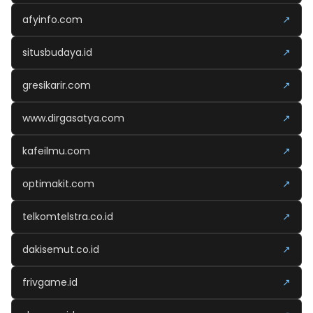
afyinfo.com
↗
situsbudaya.id
↗
gresikarir.com
↗
www.dirgasatya.com
↗
kafeilmu.com
↗
optimakit.com
↗
telkomtelstra.co.id
↗
dakisemut.co.id
↗
frivgame.id
↗