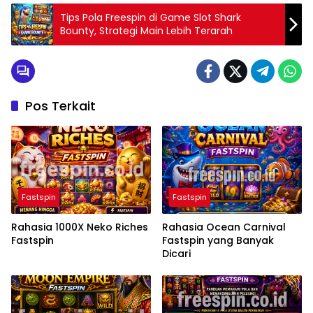
Tips Pola Freespin di Game Slot Shark
Bounty, Strategi Main Lebih Terarah
Pos Terkait
Fastspin
Fastspin
Rahasia 1000X Neko Riches
Rahasia Ocean Carnival
Fastspin
Fastspin yang Banyak
Dicari