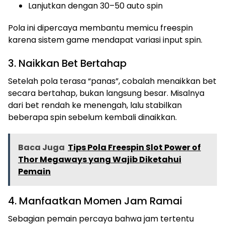
Lanjutkan dengan 30–50 auto spin
Pola ini dipercaya membantu memicu freespin
karena sistem game mendapat variasi input spin.
3. Naikkan Bet Bertahap
Setelah pola terasa “panas”, cobalah menaikkan bet
secara bertahap, bukan langsung besar. Misalnya
dari bet rendah ke menengah, lalu stabilkan
beberapa spin sebelum kembali dinaikkan.
Baca Juga
Tips Pola Freespin Slot Power of
Thor Megaways yang Wajib Diketahui
Pemain
4. Manfaatkan Momen Jam Ramai
Sebagian pemain percaya bahwa jam tertentu