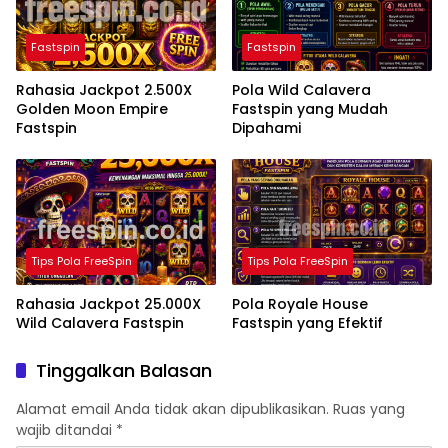
Fastspin
Fastspin
Rahasia Jackpot 2.500X
Pola Wild Calavera
Golden Moon Empire
Fastspin yang Mudah
Fastspin
Dipahami
Tips Pola FreeSpin
Tips Pola FreeSpin
Rahasia Jackpot 25.000X
Pola Royale House
Wild Calavera Fastspin
Fastspin yang Efektif
Tinggalkan Balasan
Alamat email Anda tidak akan dipublikasikan.
Ruas yang
wajib ditandai
*