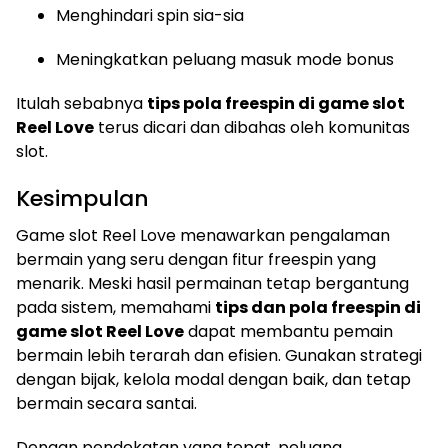
Menghindari spin sia-sia
Meningkatkan peluang masuk mode bonus
Itulah sebabnya
tips pola freespin di game slot
Reel Love
terus dicari dan dibahas oleh komunitas
slot.
Kesimpulan
Game slot Reel Love menawarkan pengalaman
bermain yang seru dengan fitur freespin yang
menarik. Meski hasil permainan tetap bergantung
pada sistem, memahami
tips dan pola freespin di
game slot Reel Love
dapat membantu pemain
bermain lebih terarah dan efisien. Gunakan strategi
dengan bijak, kelola modal dengan baik, dan tetap
bermain secara santai.
Dengan pendekatan yang tepat, peluang