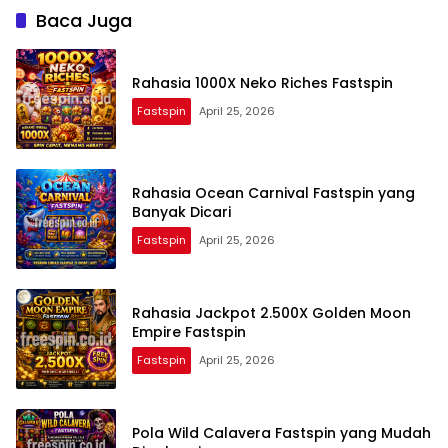
Baca Juga
Rahasia 1000X Neko Riches Fastspin
Fastspin
April 25, 2026
Rahasia Ocean Carnival Fastspin yang
Banyak Dicari
Fastspin
April 25, 2026
Rahasia Jackpot 2.500X Golden Moon
Empire Fastspin
Fastspin
April 25, 2026
Pola Wild Calavera Fastspin yang Mudah