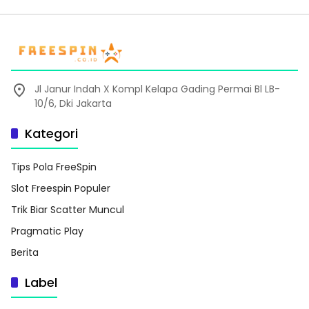
Jl Janur Indah X Kompl Kelapa Gading Permai Bl LB-
10/6, Dki Jakarta
Kategori
Tips Pola FreeSpin
Slot Freespin Populer
Trik Biar Scatter Muncul
Pragmatic Play
Berita
Label