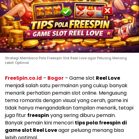
Strategi Membaca Pola Freespin Slot Reel Love agar Peluang Menang
Lebih Optimal
FreeSpin.co.id
–
Bogor
– Game slot
Reel Love
menjadi salah satu permainan yang cukup banyak
menarik perhatian pemain slot online. Mengusung
tema romantis dengan visual yang cerah, game ini
tidak hanya mengandalkan tampilan menarik, tetapi
juga fitur
freespin
yang sering diburu pemain.
Banyak pemain kini mencari
tips pola freespin di
game slot Reel Love
agar peluang menang bisa
lebih optimal.