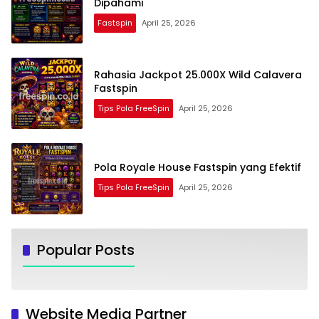
Dipahami
Fastspin
April 25, 2026
Rahasia Jackpot 25.000X Wild Calavera
Fastspin
Tips Pola FreeSpin
April 25, 2026
Pola Royale House Fastspin yang Efektif
Tips Pola FreeSpin
April 25, 2026
Popular Posts
Website Media Partner