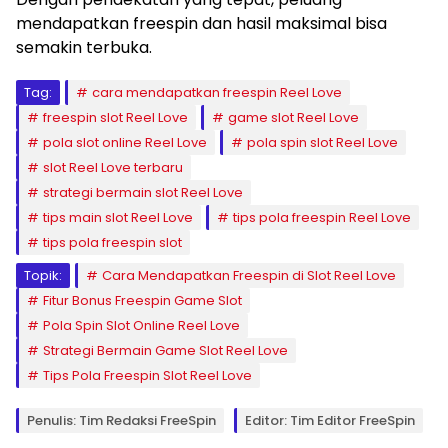
mendapatkan freespin dan hasil maksimal bisa
semakin terbuka.
Tag:
cara mendapatkan freespin Reel Love
freespin slot Reel Love
game slot Reel Love
pola slot online Reel Love
pola spin slot Reel Love
slot Reel Love terbaru
strategi bermain slot Reel Love
tips main slot Reel Love
tips pola freespin Reel Love
tips pola freespin slot
Topik:
Cara Mendapatkan Freespin di Slot Reel Love
Fitur Bonus Freespin Game Slot
Pola Spin Slot Online Reel Love
Strategi Bermain Game Slot Reel Love
Tips Pola Freespin Slot Reel Love
Penulis: Tim Redaksi FreeSpin
Editor: Tim Editor FreeSpin