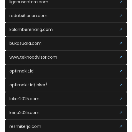
liganusantara.com
↗
redaksiharian.com
↗
kolamberenang.com
↗
bukasuara.com
↗
www.teknoadvisor.com
↗
optimakit.id
↗
optimakit.id/loker/
↗
loker2025.com
↗
kerja2025.com
↗
resmikerja.com
↗