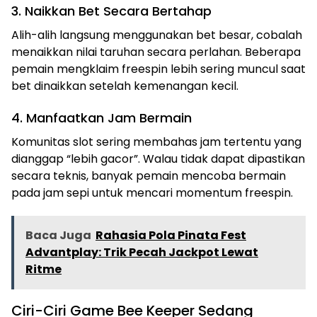
3. Naikkan Bet Secara Bertahap
Alih-alih langsung menggunakan bet besar, cobalah
menaikkan nilai taruhan secara perlahan. Beberapa
pemain mengklaim freespin lebih sering muncul saat
bet dinaikkan setelah kemenangan kecil.
4. Manfaatkan Jam Bermain
Komunitas slot sering membahas jam tertentu yang
dianggap “lebih gacor”. Walau tidak dapat dipastikan
secara teknis, banyak pemain mencoba bermain
pada jam sepi untuk mencari momentum freespin.
Baca Juga
Rahasia Pola Pinata Fest
Advantplay: Trik Pecah Jackpot Lewat
Ritme
Ciri-Ciri Game Bee Keeper Sedang