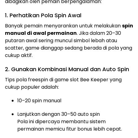
dibagikan oleh pemain berpengalaman:
1. Perhatikan Pola Spin Awal
Banyak pemain menyarankan untuk melakukan
spin
manual di awal permainan
. Jika dalam 20–30
putaran awal sering muncul simbol lebah atau
scatter, game dianggap sedang berada di pola yang
cukup aktif.
2. Gunakan Kombinasi Manual dan Auto Spin
Tips pola freespin di game slot Bee Keeper yang
cukup populer adalah:
10–20 spin manual
Lanjutkan dengan 30–50 auto spin
Pola ini dipercaya membantu sistem
permainan memicu fitur bonus lebih cepat.