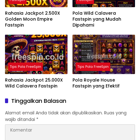
Rahasia Jackpot 2.500X
Pola Wild Calavera
Golden Moon Empire
Fastspin yang Mudah
Fastspin
Dipahami
Tips Pola FreeSpin
Tips Pola FreeSpin
Rahasia Jackpot 25.000X
Pola Royale House
Wild Calavera Fastspin
Fastspin yang Efektif
Tinggalkan Balasan
Alamat email Anda tidak akan dipublikasikan.
Ruas yang
wajib ditandai
*