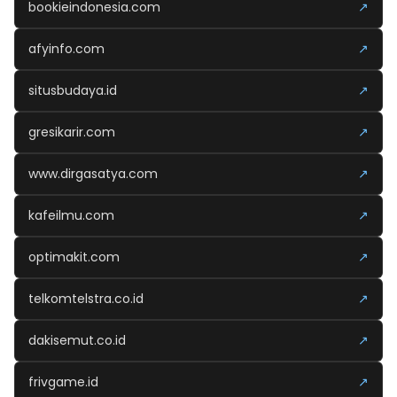
bookieindonesia.com
↗
afyinfo.com
↗
situsbudaya.id
↗
gresikarir.com
↗
www.dirgasatya.com
↗
kafeilmu.com
↗
optimakit.com
↗
telkomtelstra.co.id
↗
dakisemut.co.id
↗
frivgame.id
↗