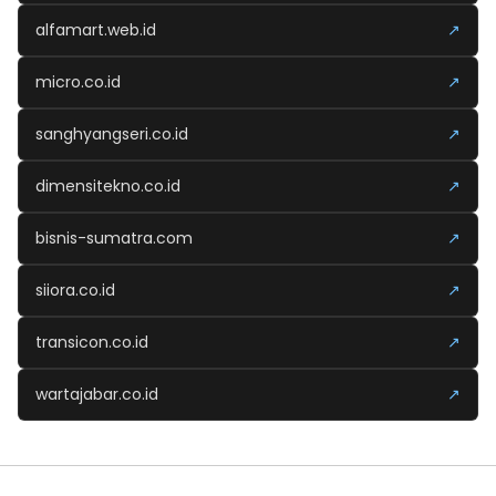
alfamart.web.id
↗
micro.co.id
↗
sanghyangseri.co.id
↗
dimensitekno.co.id
↗
bisnis-sumatra.com
↗
siiora.co.id
↗
transicon.co.id
↗
wartajabar.co.id
↗