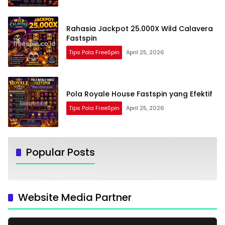
Rahasia Jackpot 25.000X Wild Calavera
Fastspin
Tips Pola FreeSpin
April 25, 2026
Pola Royale House Fastspin yang Efektif
Tips Pola FreeSpin
April 25, 2026
Popular Posts
Website Media Partner