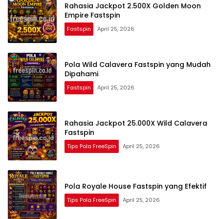
Rahasia Jackpot 2.500X Golden Moon
Empire Fastspin
Fastspin
April 25, 2026
Pola Wild Calavera Fastspin yang Mudah
Dipahami
Fastspin
April 25, 2026
Rahasia Jackpot 25.000X Wild Calavera
Fastspin
Tips Pola FreeSpin
April 25, 2026
Pola Royale House Fastspin yang Efektif
Tips Pola FreeSpin
April 25, 2026