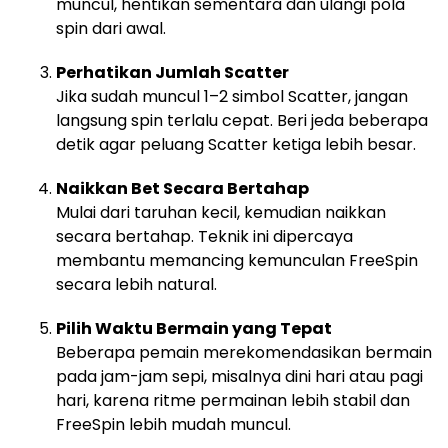
muncul, hentikan sementara dan ulangi pola
spin dari awal.
Perhatikan Jumlah Scatter
Jika sudah muncul 1–2 simbol Scatter, jangan
langsung spin terlalu cepat. Beri jeda beberapa
detik agar peluang Scatter ketiga lebih besar.
Naikkan Bet Secara Bertahap
Mulai dari taruhan kecil, kemudian naikkan
secara bertahap. Teknik ini dipercaya
membantu memancing kemunculan FreeSpin
secara lebih natural.
Pilih Waktu Bermain yang Tepat
Beberapa pemain merekomendasikan bermain
pada jam-jam sepi, misalnya dini hari atau pagi
hari, karena ritme permainan lebih stabil dan
FreeSpin lebih mudah muncul.