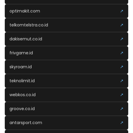
optimakit.com
↗
telkomtelstra.co.id
↗
dakisemut.co.id
↗
frivgame.id
↗
skyroam.id
↗
teknolimit.id
↗
webkos.co.id
↗
groove.co.id
↗
antarsport.com
↗