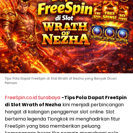
Tips Pola Dapat FreeSpin di Slot Wrath of Nezha yang Banyak Dicari
Pemain
FreeSpin.co.id
Surabaya
-Tips Pola Dapat FreeSpin
di Slot Wrath of Nezha
kini menjadi perbincangan
hangat di kalangan penggemar slot online. Slot
bertema legenda Tiongkok ini menghadirkan fitur
FreeSpin yang bisa memberikan peluang