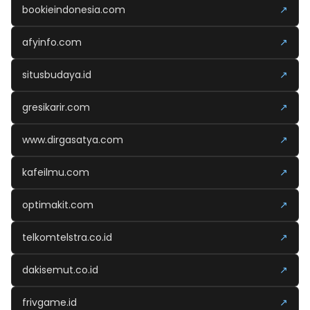
bookieindonesia.com
↗
afyinfo.com
↗
situsbudaya.id
↗
gresikarir.com
↗
www.dirgasatya.com
↗
kafeilmu.com
↗
optimakit.com
↗
telkomtelstra.co.id
↗
dakisemut.co.id
↗
frivgame.id
↗