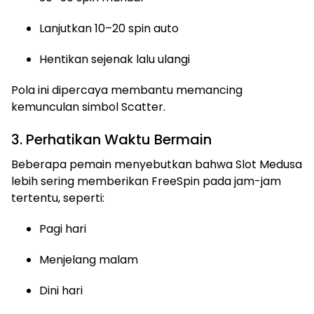
Lanjutkan 10–20 spin auto
Hentikan sejenak lalu ulangi
Pola ini dipercaya membantu memancing
kemunculan simbol Scatter.
3. Perhatikan Waktu Bermain
Beberapa pemain menyebutkan bahwa Slot Medusa
lebih sering memberikan FreeSpin pada jam-jam
tertentu, seperti:
Pagi hari
Menjelang malam
Dini hari