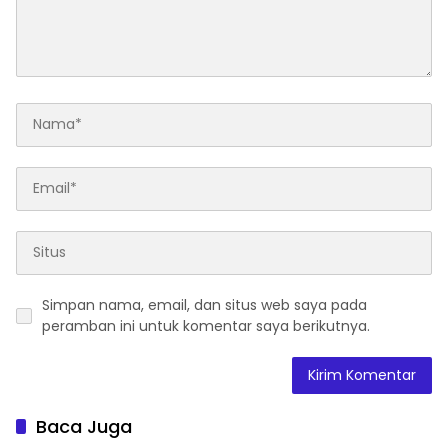
Simpan nama, email, dan situs web saya pada
peramban ini untuk komentar saya berikutnya.
Baca Juga