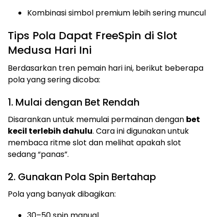
Kombinasi simbol premium lebih sering muncul
Tips Pola Dapat FreeSpin di Slot
Medusa Hari Ini
Berdasarkan tren pemain hari ini, berikut beberapa
pola yang sering dicoba:
1. Mulai dengan Bet Rendah
Disarankan untuk memulai permainan dengan
bet
kecil terlebih dahulu
. Cara ini digunakan untuk
membaca ritme slot dan melihat apakah slot
sedang “panas”.
2. Gunakan Pola Spin Bertahap
Pola yang banyak dibagikan:
30–50 spin manual