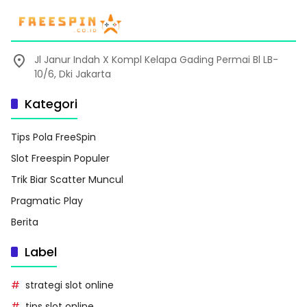
Jl Janur Indah X Kompl Kelapa Gading Permai Bl LB-
10/6, Dki Jakarta
Kategori
Tips Pola FreeSpin
Slot Freespin Populer
Trik Biar Scatter Muncul
Pragmatic Play
Berita
Label
strategi slot online
tips slot online