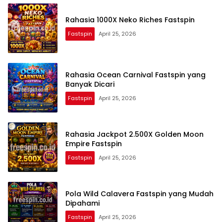
Rahasia 1000X Neko Riches Fastspin
Fastspin
April 25, 2026
Rahasia Ocean Carnival Fastspin yang
Banyak Dicari
Fastspin
April 25, 2026
Rahasia Jackpot 2.500X Golden Moon
Empire Fastspin
Fastspin
April 25, 2026
Pola Wild Calavera Fastspin yang Mudah
Dipahami
Fastspin
April 25, 2026