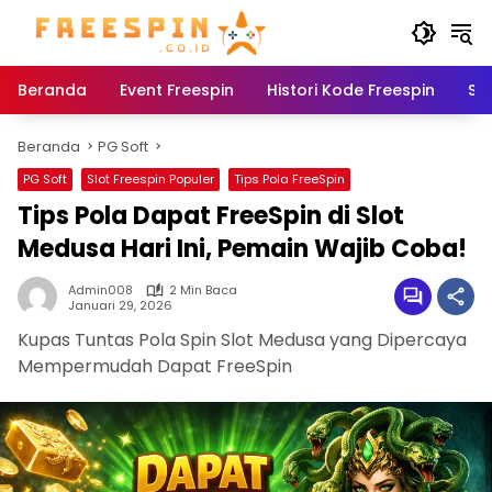
Langsung
ke
konten
Beranda
Event Freespin
Histori Kode Freespin
Slo
Beranda
PG Soft
PG Soft
Slot Freespin Populer
Tips Pola FreeSpin
Tips Pola Dapat FreeSpin di Slot
Medusa Hari Ini, Pemain Wajib Coba!
Admin008
2 Min Baca
Januari 29, 2026
Kupas Tuntas Pola Spin Slot Medusa yang Dipercaya
Mempermudah Dapat FreeSpin