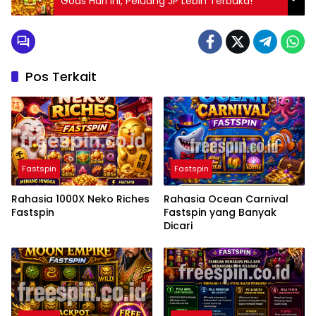
Gods Hari Ini, Peluang JP Lebih Terbuka!
Pos Terkait
Fastspin
Fastspin
Rahasia 1000X Neko Riches
Rahasia Ocean Carnival
Fastspin
Fastspin yang Banyak
Dicari