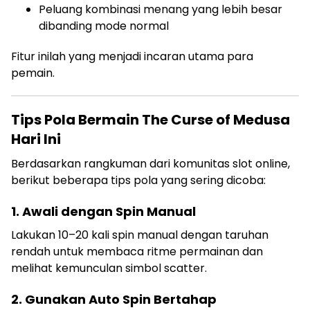
Peluang kombinasi menang yang lebih besar
dibanding mode normal
Fitur inilah yang menjadi incaran utama para
pemain.
Tips Pola Bermain The Curse of Medusa
Hari Ini
Berdasarkan rangkuman dari komunitas slot online,
berikut beberapa tips pola yang sering dicoba:
1. Awali dengan Spin Manual
Lakukan 10–20 kali spin manual dengan taruhan
rendah untuk membaca ritme permainan dan
melihat kemunculan simbol scatter.
2. Gunakan Auto Spin Bertahap