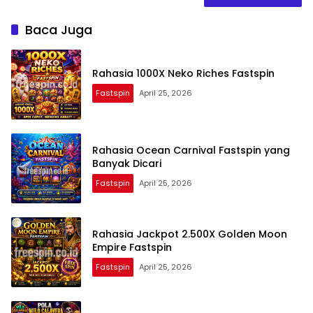
Baca Juga
Rahasia 1000X Neko Riches Fastspin
Fastspin
April 25, 2026
Rahasia Ocean Carnival Fastspin yang
Banyak Dicari
Fastspin
April 25, 2026
Rahasia Jackpot 2.500X Golden Moon
Empire Fastspin
Fastspin
April 25, 2026