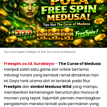
Tips Pola Dapat FreeSpin di Slot The Curse of Medusa
Freespin.co.id
,
Surabaya
–
The Curse of Medusa
menjadi salah satu game slot online bertema
mitologi Yunani yang kembali ramai dimainkan hari
ini. Daya tarik utama slot ini terletak pada fitur
FreeSpin
dan
simbol Medusa Wild
yang mampu
memberikan kemenangan beruntun jika muncul di
momen yang tepat. Sejumlah pemain membagikan
pengalaman mereka terkait pola permainan yang