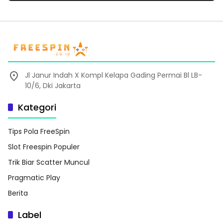
Jl Janur Indah X Kompl Kelapa Gading Permai Bl LB-
10/6, Dki Jakarta
Kategori
Tips Pola FreeSpin
Slot Freespin Populer
Trik Biar Scatter Muncul
Pragmatic Play
Berita
Label