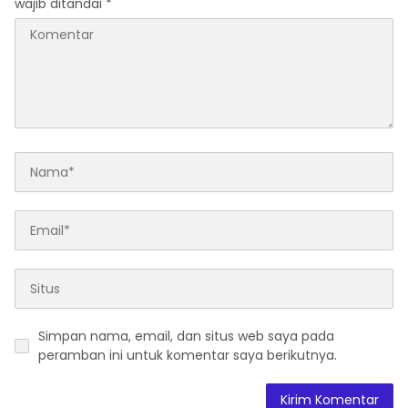
wajib ditandai
*
Simpan nama, email, dan situs web saya pada
peramban ini untuk komentar saya berikutnya.