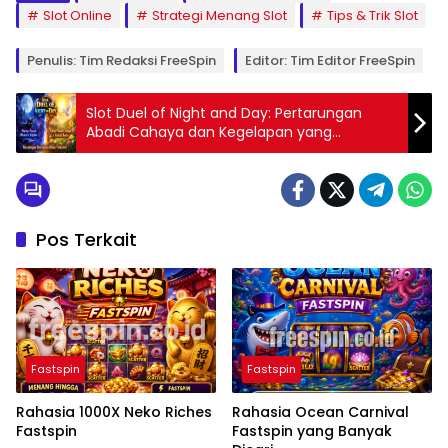
Slot Online
Strategi Menang Slot
Tips & Trik Slot
Penulis: Tim Redaksi FreeSpin
Editor: Tim Editor FreeSpin
Slot Duel of Night and Day: Pertarungan
Abadi Cahaya dan Kegelapan yang
Mengguncang Dunia Slot Online
Pos Terkait
Fastspin
Fastspin
Rahasia 1000X Neko Riches
Rahasia Ocean Carnival
Fastspin
Fastspin yang Banyak