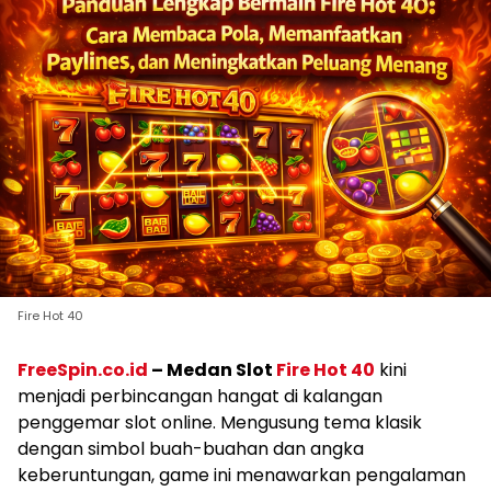
Fire Hot 40
FreeSpin.co.id
– Medan Slot
Fire Hot 40
kini
menjadi perbincangan hangat di kalangan
penggemar slot online. Mengusung tema klasik
dengan simbol buah-buahan dan angka
keberuntungan, game ini menawarkan pengalaman