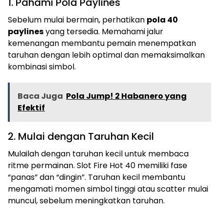
1. Pahami Pola Paylines
Sebelum mulai bermain, perhatikan
pola 40
paylines
yang tersedia. Memahami jalur
kemenangan membantu pemain menempatkan
taruhan dengan lebih optimal dan memaksimalkan
kombinasi simbol.
Baca Juga
Pola Jump! 2 Habanero yang
Efektif
2. Mulai dengan Taruhan Kecil
Mulailah dengan taruhan kecil untuk membaca
ritme permainan. Slot Fire Hot 40 memiliki fase
“panas” dan “dingin”. Taruhan kecil membantu
mengamati momen simbol tinggi atau scatter mulai
muncul, sebelum meningkatkan taruhan.