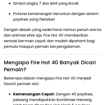
Simbol angka 7 dan BAR yang ikonik
Potensi kemenangan beruntun dengan sistem
paylines yang fleksibel
Dengan desain yang sederhana namun penuh warna
dan animasi efek api, Fire Hot 40 memberikan
sensasi bermain cepat dan mudah dipahami bagi
pemula maupun pemain berpengalaman.
Mengapa Fire Hot 40 Banyak Dicari
Pemain?
Beberapa alasan mengapa Fire Hot 40 menjadi
favorit pemain slot:
Kemenangan Cepat:
Dengan 40 paylines,
peluang mendapatkan kombinasi menang