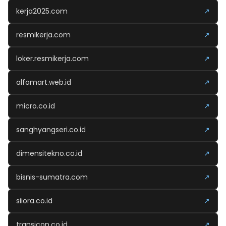
kerja2025.com
↗
resmikerja.com
↗
loker.resmikerja.com
↗
alfamart.web.id
↗
micro.co.id
↗
sanghyangseri.co.id
↗
dimensitekno.co.id
↗
bisnis-sumatra.com
↗
siiora.co.id
↗
transicon.co.id
↗