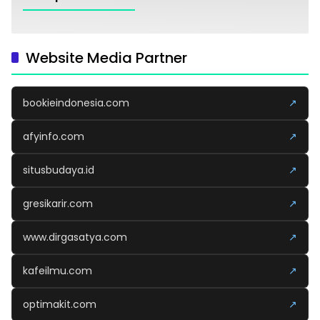
Website Media Partner
bookieindonesia.com
↗
afyinfo.com
↗
situsbudaya.id
↗
gresikarir.com
↗
www.dirgasatya.com
↗
kafeilmu.com
↗
optimakit.com
↗