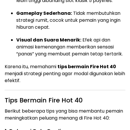
lebih tinggi dibanding slot klasik 5 paylines.
Gameplay Sederhana:
Tidak membutuhkan
strategi rumit, cocok untuk pemain yang ingin
hiburan cepat.
Visual dan Suara Menarik:
Efek api dan
animasi kemenangan memberikan sensasi
“panas” yang membuat pemain tetap tertarik.
Karena itu, memahami
tips bermain Fire Hot 40
menjadi strategi penting agar modal digunakan lebih
efektif.
Tips Bermain Fire Hot 40
Berikut beberapa tips yang bisa membantu pemain
meningkatkan peluang menang di Fire Hot 40: