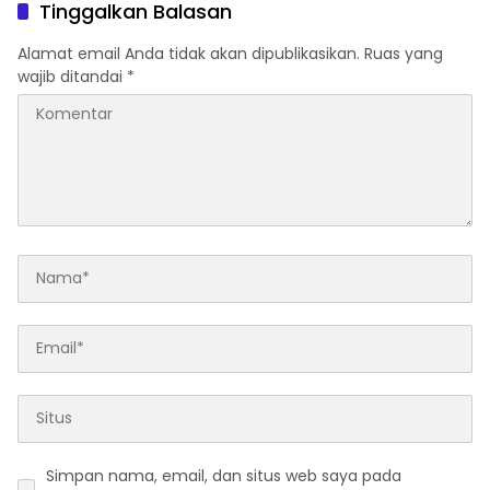
Tinggalkan Balasan
Alamat email Anda tidak akan dipublikasikan.
Ruas yang
wajib ditandai
*
Simpan nama, email, dan situs web saya pada