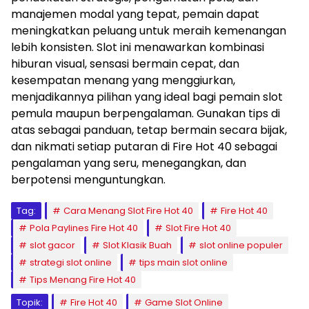
manajemen modal yang tepat, pemain dapat
meningkatkan peluang untuk meraih kemenangan
lebih konsisten. Slot ini menawarkan kombinasi
hiburan visual, sensasi bermain cepat, dan
kesempatan menang yang menggiurkan,
menjadikannya pilihan yang ideal bagi pemain slot
pemula maupun berpengalaman. Gunakan tips di
atas sebagai panduan, tetap bermain secara bijak,
dan nikmati setiap putaran di Fire Hot 40 sebagai
pengalaman yang seru, menegangkan, dan
berpotensi menguntungkan.
Tag:
Cara Menang Slot Fire Hot 40
Fire Hot 40
Pola Paylines Fire Hot 40
Slot Fire Hot 40
slot gacor
Slot Klasik Buah
slot online populer
strategi slot online
tips main slot online
Tips Menang Fire Hot 40
Topik:
Fire Hot 40
Game Slot Online