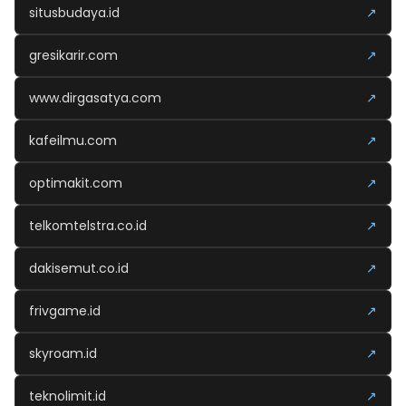
situsbudaya.id
↗
gresikarir.com
↗
www.dirgasatya.com
↗
kafeilmu.com
↗
optimakit.com
↗
telkomtelstra.co.id
↗
dakisemut.co.id
↗
frivgame.id
↗
skyroam.id
↗
teknolimit.id
↗