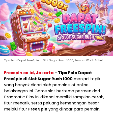
Tips Pola Dapat FreeSpin di Slot Sugar Rush 1000, Pemain Wajib Tahu!
Freespin.co.id,
Jakarta
– Tips Pola Dapat
FreeSpin di Slot Sugar Rush 1000
menjadi topik
yang banyak dicari oleh pemain slot online
belakangan ini. Game slot bertema permen dari
Pragmatic Play ini dikenal memiliki tampilan cerah,
fitur menarik, serta peluang kemenangan besar
melalui fitur
Free Spin
yang diincar para pemain.