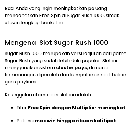
Bagi Anda yang ingin meningkatkan peluang
mendapatkan Free Spin di Sugar Rush 1000, simak
ulasan lengkap berikut ini.
Mengenal Slot Sugar Rush 1000
Sugar Rush 1000 merupakan versi lanjutan dari game
Sugar Rush yang sudah lebih dulu populer. Slot ini
menggunakan sistem
cluster pays
, di mana
kemenangan diperoleh dari kumpulan simbol, bukan
garis paylines.
Keunggulan utama dari slot ini adalah:
Fitur
Free Spin dengan Multiplier meningkat
Potensi
max win hingga ribuan kali lipat