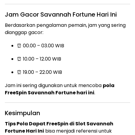
Jam Gacor Savannah Fortune Hari Ini
Berdasarkan pengalaman pemain, jam yang sering
dianggap gacor:
⏰ 00.00 – 03.00 WIB
⏰ 10.00 – 12.00 WIB
⏰ 19.00 – 22.00 WIB
Jam ini sering digunakan untuk mencoba
pola
FreeSpin Savannah Fortune hari ini
.
Kesimpulan
Tips Pola Dapat FreeSpin di Slot Savannah
Fortune Hari Ini
bisa menjadi referensi untuk