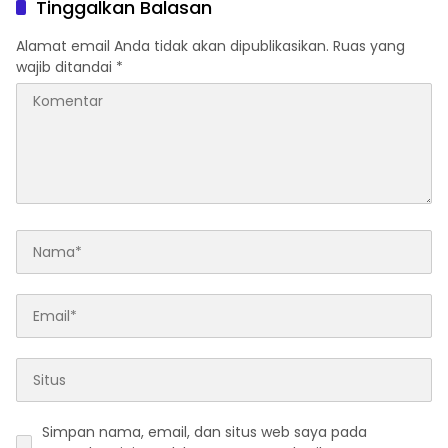
Tinggalkan Balasan
Alamat email Anda tidak akan dipublikasikan.
Ruas yang
wajib ditandai
*
Simpan nama, email, dan situs web saya pada