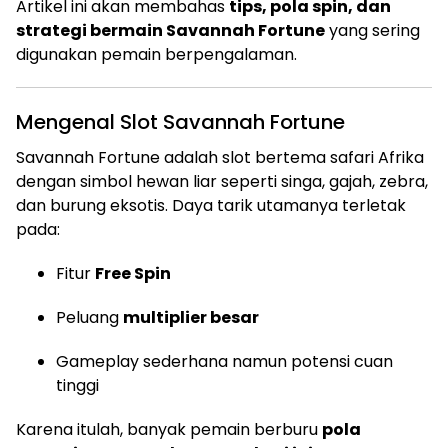
Artikel ini akan membahas
tips, pola spin, dan
strategi bermain Savannah Fortune
yang sering
digunakan pemain berpengalaman.
Mengenal Slot Savannah Fortune
Savannah Fortune adalah slot bertema safari Afrika
dengan simbol hewan liar seperti singa, gajah, zebra,
dan burung eksotis. Daya tarik utamanya terletak
pada:
Fitur
Free Spin
Peluang
multiplier besar
Gameplay sederhana namun potensi cuan
tinggi
Karena itulah, banyak pemain berburu
pola