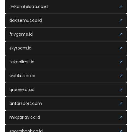
telkomtelstra.co.id
↗
dakisemut.co.id
↗
frivgame.id
↗
skyroam.id
↗
teknolimit.id
↗
webkos.co.id
↗
groove.co.id
↗
antarsport.com
↗
mixparlay.co.id
↗
sportsbook.co.id
↗