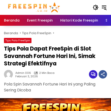
Langsung
ke
konten
Beranda
Event Freespin
Histori Kode Freespin
Slo
Beranda
Tips Pola FreeSpin
Tips Pola FreeSpin
Tips Pola Dapat FreeSpin di Slot
Savannah Fortune Hari Ini, Simak
Strategi Efektifnya
Admin 006
2 Min Baca
Februari 3, 2026
Pola Spin Savannah Fortune Hari Ini yang Paling
Sering Dicoba