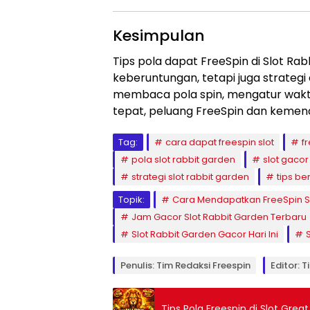
Kesimpulan
Tips pola dapat FreeSpin di Slot Ra
keberuntungan, tetapi juga strategi
membaca pola spin, mengatur wakt
tepat, peluang FreeSpin dan kemena
Tag:
cara dapat freespin slot
f
pola slot rabbit garden
slot gacor 
strategi slot rabbit garden
tips be
Topik:
Cara Mendapatkan FreeSpin S
Jam Gacor Slot Rabbit Garden Terbaru
Slot Rabbit Garden Gacor Hari Ini
Penulis: Tim Redaksi Freespin
Editor: T
Tips Pola Freespin di Slot Gre