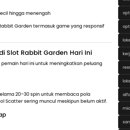
ecil hingga menengah
opt
t Rabbit Garden termasuk game yang responsif
opt
lok
i Slot Rabbit Garden Hari Ini
ker
 pemain hari ini untuk meningkatkan peluang
res
lok
elama 20–30 spin untuk membaca pola
alf
l Scatter sering muncul meskipun belum aktif.
mic
ap
san