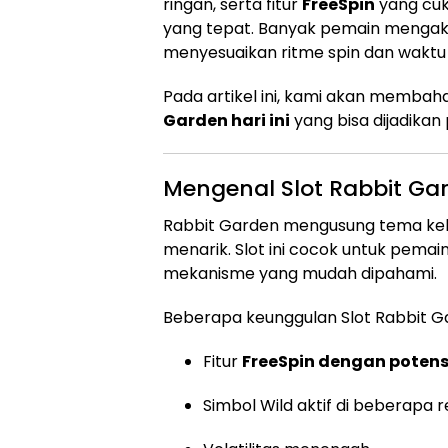
ringan, serta fitur
FreeSpin
yang cuk
yang tepat. Banyak pemain mengak
menyesuaikan ritme spin dan waktu
Pada artikel ini, kami akan membah
Garden hari ini
yang bisa dijadika
Mengenal Slot Rabbit Ga
Rabbit Garden mengusung tema keb
menarik. Slot ini cocok untuk pem
mekanisme yang mudah dipahami.
Beberapa keunggulan Slot Rabbit G
Fitur
FreeSpin dengan poten
Simbol Wild aktif di beberapa r