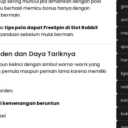
up sering muncul jika dimainkan dengan pola
gro
u berhasil memicu bonus hanya dengan
 bermain.
ant
as
tips pola dapat FreeSpin di Slot Rabbit
mix
n panduan sebelum mulai bermain.
spo
rden dan Daya Tariknya
han
un kelinci dengan simbol warna-warni yang
ain pemula maupun pemain lama karena memiliki
lig
red
arden:
ko
si kemenangan beruntun
bu
eel
www