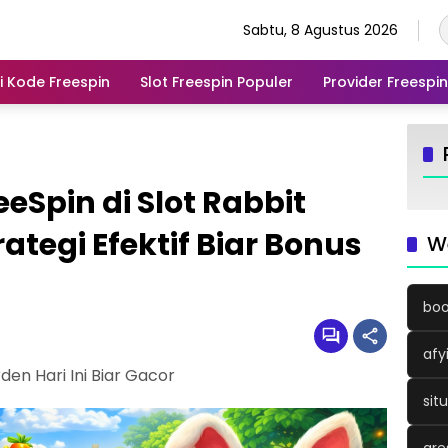
Sabtu, 8 Agustus 2026
ri Kode Freespin
Slot Freespin Populer
Provider Freespin
eeSpin di Slot Rabbit
rategi Efektif Biar Bonus
W
boo
afy
en Hari Ini Biar Gacor
sit