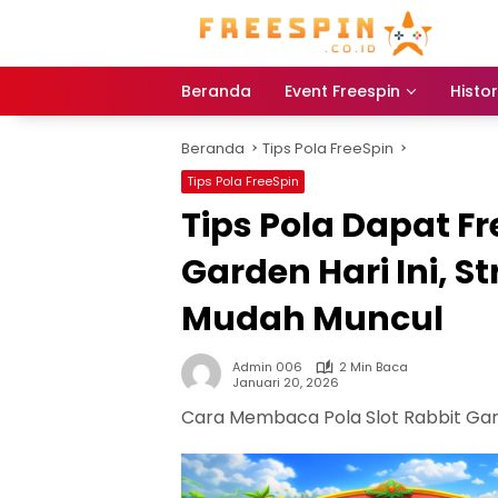
Langsung
ke
konten
Beranda
Event Freespin
Histo
Beranda
Tips Pola FreeSpin
Tips Pola FreeSpin
Tips Pola Dapat Fr
Garden Hari Ini, St
Mudah Muncul
Admin 006
2 Min Baca
Januari 20, 2026
Cara Membaca Pola Slot Rabbit Gard