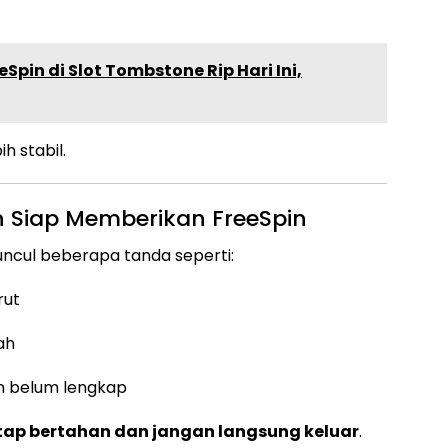
eSpin di Slot Tombstone Rip Hari Ini,
ih stabil.
n Siap Memberikan FreeSpin
uncul beberapa tanda seperti:
rut
ah
n belum lengkap
tap bertahan dan jangan langsung keluar
.