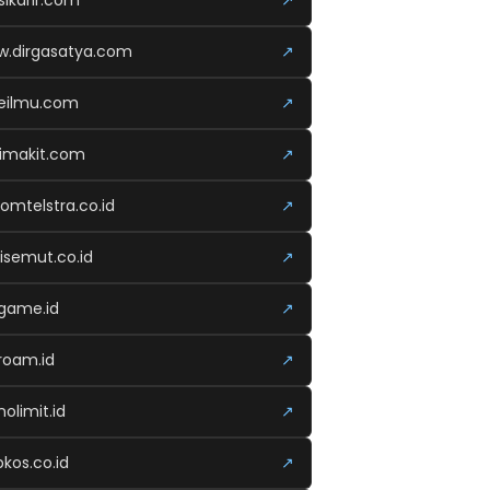
sikarir.com
↗
.dirgasatya.com
↗
eilmu.com
↗
imakit.com
↗
komtelstra.co.id
↗
isemut.co.id
↗
vgame.id
↗
roam.id
↗
nolimit.id
↗
kos.co.id
↗