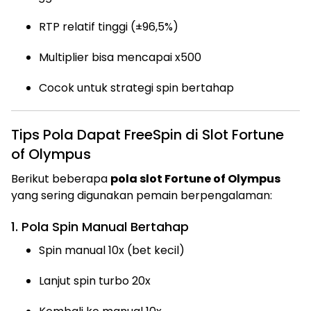
RTP relatif tinggi (±96,5%)
Multiplier bisa mencapai x500
Cocok untuk strategi spin bertahap
Tips Pola Dapat FreeSpin di Slot Fortune
of Olympus
Berikut beberapa
pola slot Fortune of Olympus
yang sering digunakan pemain berpengalaman:
1. Pola Spin Manual Bertahap
Spin manual 10x (bet kecil)
Lanjut spin turbo 20x