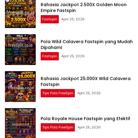
Rahasia Jackpot 2.500X Golden Moon
Empire Fastspin
Fastspin
April 25, 2026
Pola Wild Calavera Fastspin yang Mudah
Dipahami
Fastspin
April 25, 2026
Rahasia Jackpot 25.000X Wild Calavera
Fastspin
Tips Pola FreeSpin
April 25, 2026
Pola Royale House Fastspin yang Efektif
Tips Pola FreeSpin
April 25, 2026