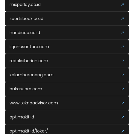
mixparlay.co.id
↗
sportsbook.co.id
↗
handicap.co.id
↗
liganusantara.com
↗
redaksiharian.com
↗
kolamberenang.com
↗
bukasuara.com
↗
www.teknoadvisor.com
↗
optimakit.id
↗
optimakit.id/loker/
↗