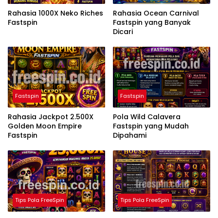
Rahasia 1000X Neko Riches
Rahasia Ocean Carnival
Fastspin
Fastspin yang Banyak
Dicari
Fastspin
Fastspin
Rahasia Jackpot 2.500X
Pola Wild Calavera
Golden Moon Empire
Fastspin yang Mudah
Fastspin
Dipahami
Tips Pola FreeSpin
Tips Pola FreeSpin