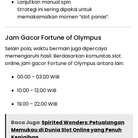
Lanjutkan manual spin
Strategi ini sering dipakai untuk
memaksimalkan momen “slot panas”.
Jam Gacor Fortune of Olympus
Selain pola, waktu bermain juga dipercaya
memengaruhi hasil. Berdasarkan komunitas slot
online, jam gacor Fortune of Olympus antara lain:
00.00 – 03.00 WIB
10.00 – 12.00 WIB
19.00 – 22.00 WIB
Baca Juga
Spirited Wonders: Petualangan
Memukau di Dunia Slot Online yang Penuh
Keajaiban