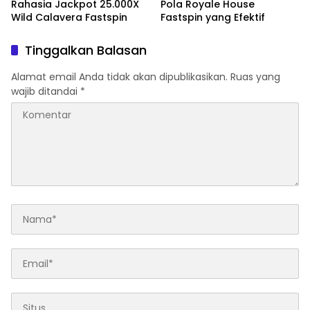
Rahasia Jackpot 25.000X
Pola Royale House
Wild Calavera Fastspin
Fastspin yang Efektif
Tinggalkan Balasan
Alamat email Anda tidak akan dipublikasikan.
Ruas yang
wajib ditandai
*