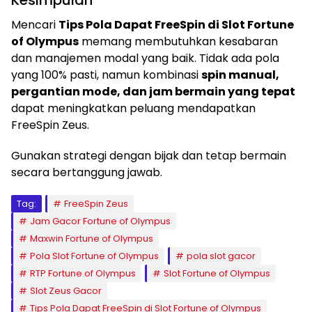
Kesimpulan
Mencari
Tips Pola Dapat FreeSpin di Slot Fortune
of Olympus
memang membutuhkan kesabaran
dan manajemen modal yang baik. Tidak ada pola
yang 100% pasti, namun kombinasi
spin manual,
pergantian mode, dan jam bermain yang tepat
dapat meningkatkan peluang mendapatkan
FreeSpin Zeus.
Gunakan strategi dengan bijak dan tetap bermain
secara bertanggung jawab.
Tag:
FreeSpin Zeus
Jam Gacor Fortune of Olympus
Maxwin Fortune of Olympus
Pola Slot Fortune of Olympus
pola slot gacor
RTP Fortune of Olympus
Slot Fortune of Olympus
Slot Zeus Gacor
Tips Pola Dapat FreeSpin di Slot Fortune of Olympus