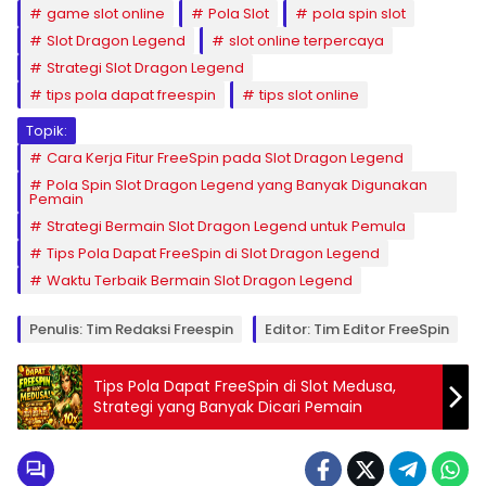
game slot online
Pola Slot
pola spin slot
Slot Dragon Legend
slot online terpercaya
Strategi Slot Dragon Legend
tips pola dapat freespin
tips slot online
Topik:
Cara Kerja Fitur FreeSpin pada Slot Dragon Legend
Pola Spin Slot Dragon Legend yang Banyak Digunakan
Pemain
Strategi Bermain Slot Dragon Legend untuk Pemula
Tips Pola Dapat FreeSpin di Slot Dragon Legend
Waktu Terbaik Bermain Slot Dragon Legend
Penulis: Tim Redaksi Freespin
Editor: Tim Editor FreeSpin
Tips Pola Dapat FreeSpin di Slot Medusa,
Strategi yang Banyak Dicari Pemain