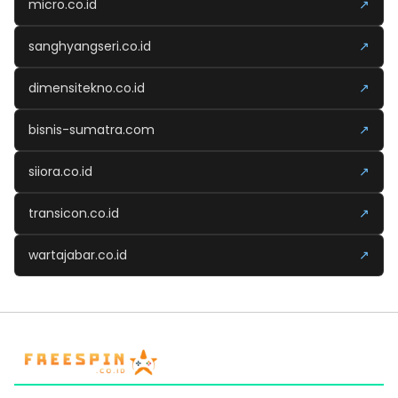
micro.co.id
↗
sanghyangseri.co.id
↗
dimensitekno.co.id
↗
bisnis-sumatra.com
↗
siiora.co.id
↗
transicon.co.id
↗
wartajabar.co.id
↗