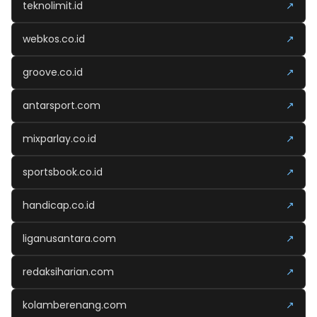
teknolimit.id
↗
webkos.co.id
↗
groove.co.id
↗
antarsport.com
↗
mixparlay.co.id
↗
sportsbook.co.id
↗
handicap.co.id
↗
liganusantara.com
↗
redaksiharian.com
↗
kolamberenang.com
↗