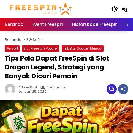
Langsung
ke
konten
Beranda
Event Freespin
Histori Kode Freespin
Slo
Beranda
PG Soft
PG Soft
Slot Freespin Populer
Trik Biar Scatter Muncul
Tips Pola Dapat FreeSpin di Slot
Dragon Legend, Strategi yang
Banyak Dicari Pemain
Admin 004
2 Min Baca
Januari 25, 2026