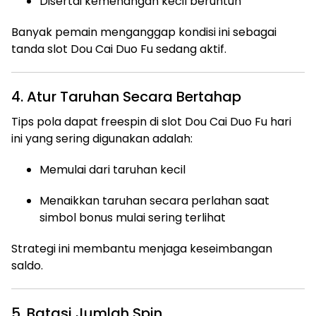
Disertai kemenangan kecil beruntun
Banyak pemain menganggap kondisi ini sebagai
tanda slot Dou Cai Duo Fu sedang aktif.
4. Atur Taruhan Secara Bertahap
Tips pola dapat freespin di slot Dou Cai Duo Fu hari
ini yang sering digunakan adalah:
Memulai dari taruhan kecil
Menaikkan taruhan secara perlahan saat
simbol bonus mulai sering terlihat
Strategi ini membantu menjaga keseimbangan
saldo.
5. Batasi Jumlah Spin