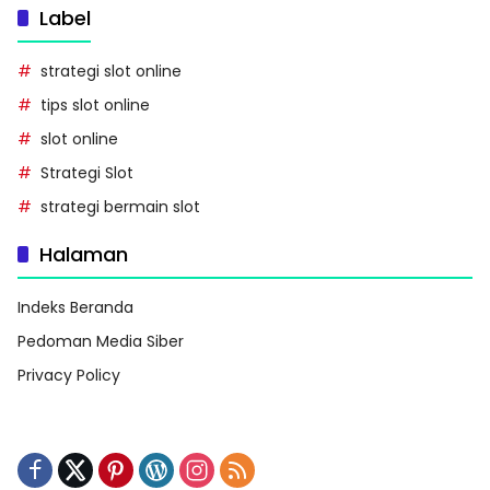
Label
strategi slot online
tips slot online
slot online
Strategi Slot
strategi bermain slot
Halaman
Indeks Beranda
Pedoman Media Siber
Privacy Policy