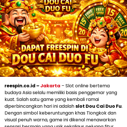
reespin.co.id –
Jakarta
– Slot online bertema
budaya Asia selalu memiliki basis penggemar yang
kuat. Salah satu game yang kembali ramai
diperbincangkan hari ini adalah
slot Dou Cai Duo Fu
.
Dengan simbol keberuntungan khas Tiongkok dan
visual penuh warna, game ini dikenal menawarkan
sensasi bermain yang unik sekaligus peluang fitur