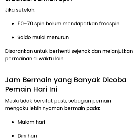
Jika setelah:
50–70 spin belum mendapatkan freespin
Saldo mulai menurun
Disarankan untuk berhenti sejenak dan melanjutkan
permainan di waktu lain.
Jam Bermain yang Banyak Dicoba
Pemain Hari Ini
Meski tidak bersifat pasti, sebagian pemain
mengaku lebih nyaman bermain pada:
Malam hari
Dini hari