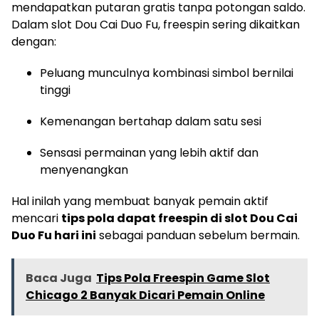
mendapatkan putaran gratis tanpa potongan saldo.
Dalam slot Dou Cai Duo Fu, freespin sering dikaitkan
dengan:
Peluang munculnya kombinasi simbol bernilai
tinggi
Kemenangan bertahap dalam satu sesi
Sensasi permainan yang lebih aktif dan
menyenangkan
Hal inilah yang membuat banyak pemain aktif
mencari
tips pola dapat freespin di slot Dou Cai
Duo Fu hari ini
sebagai panduan sebelum bermain.
Baca Juga
Tips Pola Freespin Game Slot
Chicago 2 Banyak Dicari Pemain Online