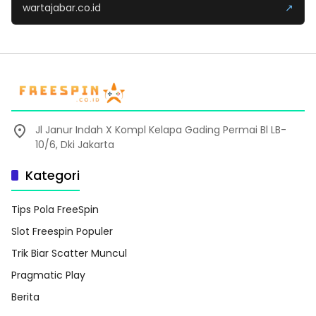
wartajabar.co.id
↗
Jl Janur Indah X Kompl Kelapa Gading Permai Bl LB-
10/6, Dki Jakarta
Kategori
Tips Pola FreeSpin
Slot Freespin Populer
Trik Biar Scatter Muncul
Pragmatic Play
Berita