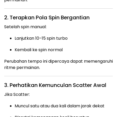
2. Terapkan Pola Spin Bergantian
Setelah spin manual:
Lanjutkan 10–15 spin turbo
Kembali ke spin normal
Perubahan tempo ini dipercaya dapat memengaruhi
ritme permainan.
3. Perhatikan Kemunculan Scatter Awal
Jika Scatter:
Muncul satu atau dua kali dalam jarak dekat