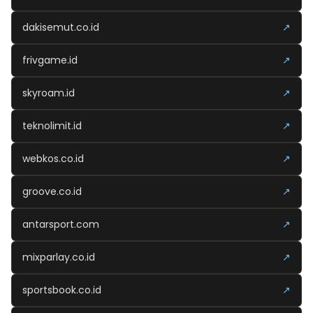
dakisemut.co.id
↗
frivgame.id
↗
skyroam.id
↗
teknolimit.id
↗
webkos.co.id
↗
groove.co.id
↗
antarsport.com
↗
mixparlay.co.id
↗
sportsbook.co.id
↗