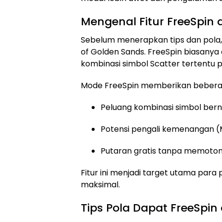
Mengenal Fitur FreeSpin 
Sebelum menerapkan tips dan pola,
of Golden Sands. FreeSpin biasanya
kombinasi simbol Scatter tertentu 
Mode FreeSpin memberikan beberapa
Peluang kombinasi simbol bernil
Potensi pengali kemenangan (M
Putaran gratis tanpa memoton
Fitur ini menjadi target utama par
maksimal.
Tips Pola Dapat FreeSpin