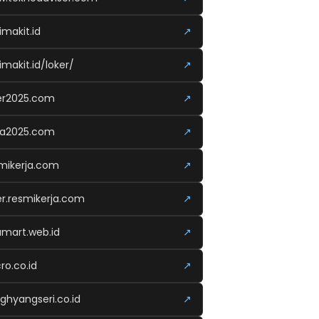
imakit.id
↗
imakit.id/loker/
↗
er2025.com
↗
ja2025.com
↗
mikerja.com
↗
er.resmikerja.com
↗
amart.web.id
↗
ro.co.id
↗
ghyangseri.co.id
↗