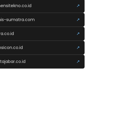
ensitekno.co.id
↗
nis-sumatra.com
↗
ra.co.id
↗
nsicon.co.id
↗
tajabar.co.id
↗