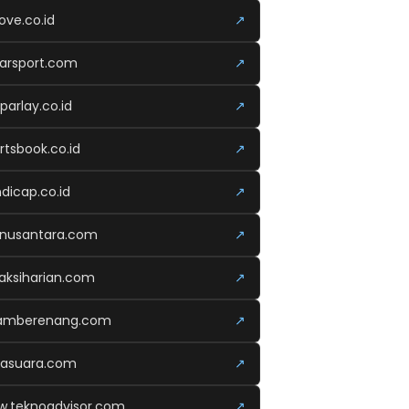
ove.co.id
↗
arsport.com
↗
parlay.co.id
↗
rtsbook.co.id
↗
dicap.co.id
↗
anusantara.com
↗
aksiharian.com
↗
lamberenang.com
↗
kasuara.com
↗
.teknoadvisor.com
↗