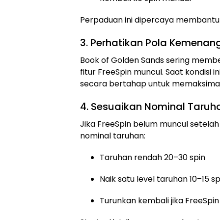
Perpaduan ini dipercaya membantu 
3. Perhatikan Pola Kemenang
Book of Golden Sands sering membe
fitur FreeSpin muncul. Saat kondisi 
secara bertahap untuk memaksima
4. Sesuaikan Nominal Taruh
Jika FreeSpin belum muncul setela
nominal taruhan:
Taruhan rendah 20–30 spin
Naik satu level taruhan 10–15 sp
Turunkan kembali jika FreeSpi