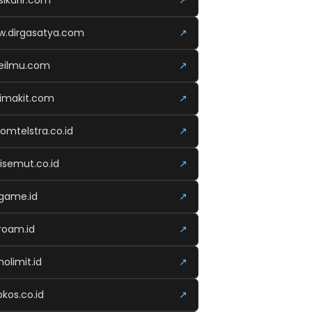
sikarir.com
↗
.dirgasatya.com
↗
eilmu.com
↗
imakit.com
↗
komtelstra.co.id
↗
isemut.co.id
↗
vgame.id
↗
roam.id
↗
nolimit.id
↗
kos.co.id
↗