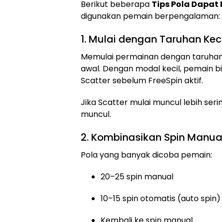
Berikut beberapa
Tips Pola Dapat 
digunakan pemain berpengalaman:
1. Mulai dengan Taruhan Keci
Memulai permainan dengan taruh
awal. Dengan modal kecil, pemain 
Scatter sebelum FreeSpin aktif.
Jika Scatter mulai muncul lebih serin
muncul.
2. Kombinasikan Spin Manua
Pola yang banyak dicoba pemain:
20–25 spin manual
10–15 spin otomatis (auto spin)
Kembali ke spin manual