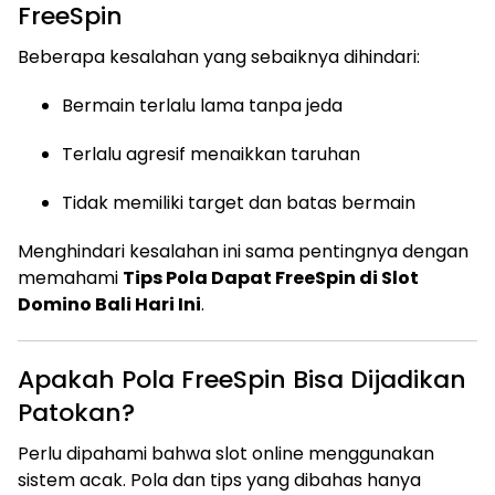
FreeSpin
Beberapa kesalahan yang sebaiknya dihindari:
Bermain terlalu lama tanpa jeda
Terlalu agresif menaikkan taruhan
Tidak memiliki target dan batas bermain
Menghindari kesalahan ini sama pentingnya dengan
memahami
Tips Pola Dapat FreeSpin di Slot
Domino Bali Hari Ini
.
Apakah Pola FreeSpin Bisa Dijadikan
Patokan?
Perlu dipahami bahwa slot online menggunakan
sistem acak. Pola dan tips yang dibahas hanya