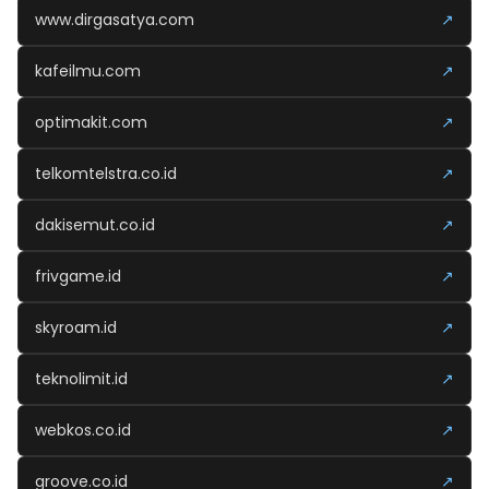
www.dirgasatya.com
↗
kafeilmu.com
↗
optimakit.com
↗
telkomtelstra.co.id
↗
dakisemut.co.id
↗
frivgame.id
↗
skyroam.id
↗
teknolimit.id
↗
webkos.co.id
↗
groove.co.id
↗