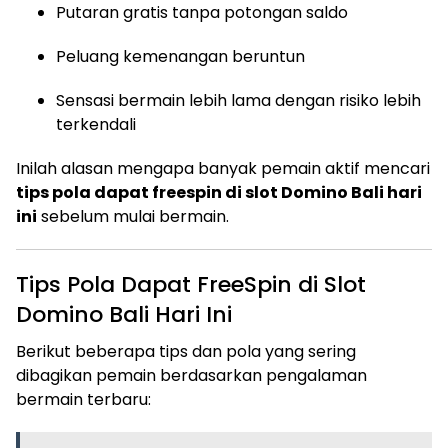
Putaran gratis tanpa potongan saldo
Peluang kemenangan beruntun
Sensasi bermain lebih lama dengan risiko lebih
terkendali
Inilah alasan mengapa banyak pemain aktif mencari
tips pola dapat freespin di slot Domino Bali hari
ini
sebelum mulai bermain.
Tips Pola Dapat FreeSpin di Slot
Domino Bali Hari Ini
Berikut beberapa tips dan pola yang sering
dibagikan pemain berdasarkan pengalaman
bermain terbaru: