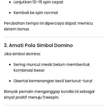
Lanjutkan 10–15 spin cepat
Kembali ke spin normal
Perubahan tempo ini dipercaya dapat memicu
sistem bonus.
3. Amati Pola Simbol Domino
Jika simbol domino:
Sering muncul meski belum membentuk
kombinasi besar
Disertai kemenangan kecil berturut-turut
Banyak pemain menganggap kondisi ini sebagai
sinyal positif menuju freespin.