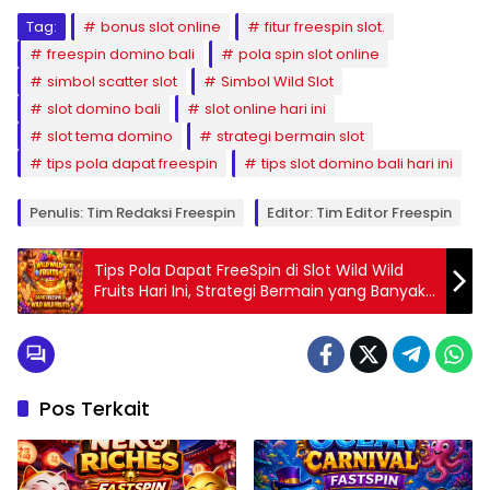
Tag:
bonus slot online
fitur freespin slot.
freespin domino bali
pola spin slot online
simbol scatter slot
Simbol Wild Slot
slot domino bali
slot online hari ini
slot tema domino
strategi bermain slot
tips pola dapat freespin
tips slot domino bali hari ini
Penulis: Tim Redaksi Freespin
Editor: Tim Editor Freespin
Tips Pola Dapat FreeSpin di Slot Wild Wild
Fruits Hari Ini, Strategi Bermain yang Banyak
Dicari Pemain
Pos Terkait