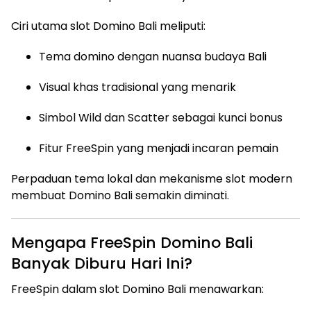
Ciri utama slot Domino Bali meliputi:
Tema domino dengan nuansa budaya Bali
Visual khas tradisional yang menarik
Simbol Wild dan Scatter sebagai kunci bonus
Fitur FreeSpin yang menjadi incaran pemain
Perpaduan tema lokal dan mekanisme slot modern
membuat Domino Bali semakin diminati.
Mengapa FreeSpin Domino Bali
Banyak Diburu Hari Ini?
FreeSpin dalam slot Domino Bali menawarkan: