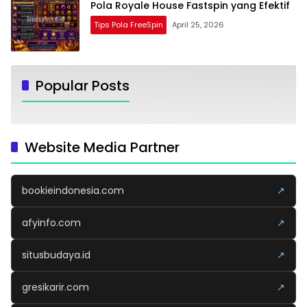
Pola Royale House Fastspin yang Efektif
Tips Pola FreeSpin
April 25, 2026
Popular Posts
Website Media Partner
bookieindonesia.com
↗
afyinfo.com
↗
situsbudaya.id
↗
gresikarir.com
↗