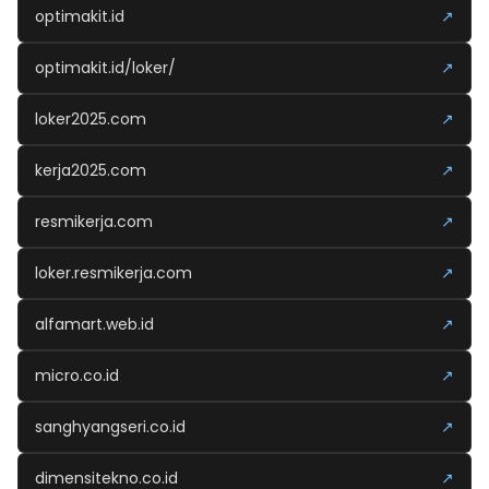
optimakit.id
↗
optimakit.id/loker/
↗
loker2025.com
↗
kerja2025.com
↗
resmikerja.com
↗
loker.resmikerja.com
↗
alfamart.web.id
↗
micro.co.id
↗
sanghyangseri.co.id
↗
dimensitekno.co.id
↗