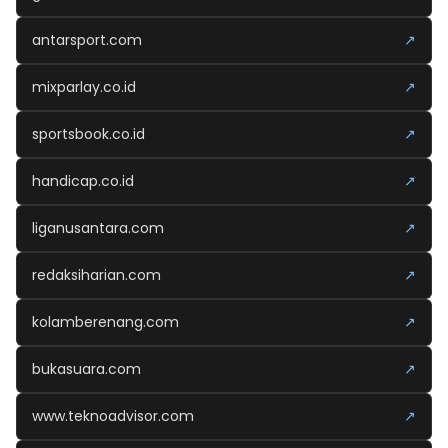
antarsport.com
↗
mixparlay.co.id
↗
sportsbook.co.id
↗
handicap.co.id
↗
liganusantara.com
↗
redaksiharian.com
↗
kolamberenang.com
↗
bukasuara.com
↗
www.teknoadvisor.com
↗