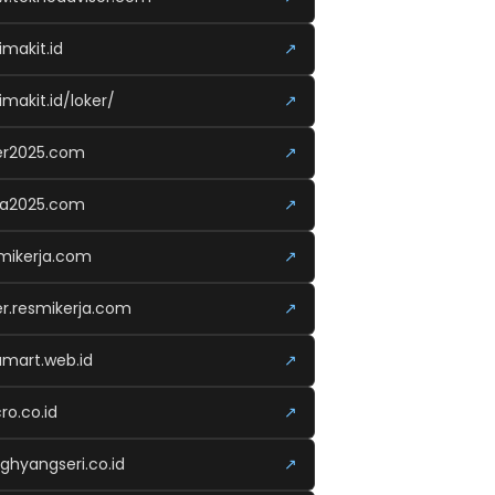
imakit.id
↗
imakit.id/loker/
↗
er2025.com
↗
ja2025.com
↗
mikerja.com
↗
er.resmikerja.com
↗
amart.web.id
↗
ro.co.id
↗
ghyangseri.co.id
↗