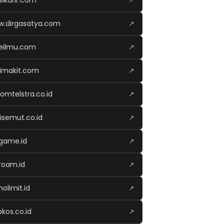
sikarir.com
↗
.dirgasatya.com
↗
eilmu.com
↗
imakit.com
↗
komtelstra.co.id
↗
isemut.co.id
↗
vgame.id
↗
roam.id
↗
nolimit.id
↗
kos.co.id
↗