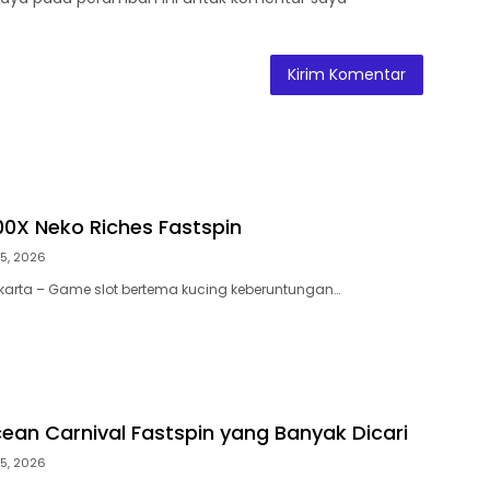
00X Neko Riches Fastspin
25, 2026
 jakarta – Game slot bertema kucing keberuntungan…
ean Carnival Fastspin yang Banyak Dicari
25, 2026