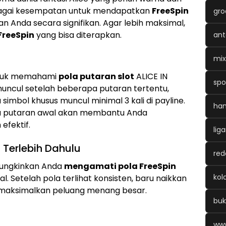
bagai kesempatan untuk mendapatkan
FreeSpin
gro
Anda secara signifikan. Agar lebih maksimal,
FreeSpin
yang bisa diterapkan.
ant
mix
untuk memahami
pola putaran slot
ALICE IN
spo
uncul setelah beberapa putaran tertentu,
simbol khusus muncul minimal 3 kali di payline.
han
a putaran awal akan membantu Anda
efektif.
lig
 Terlebih Dahulu
red
mungkinkan Anda
mengamati pola FreeSpin
ko
. Setelah pola terlihat konsisten, baru naikkan
maksimalkan peluang menang besar.
bu
www