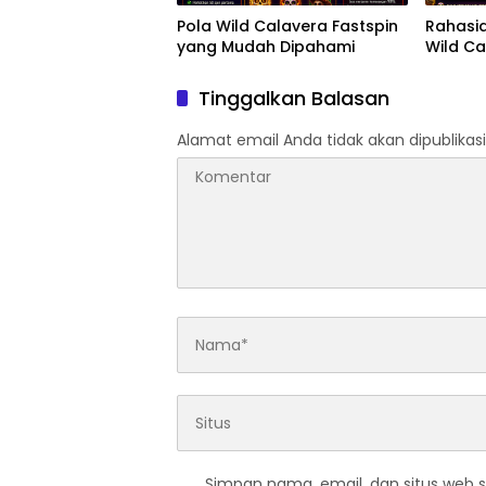
Pola Wild Calavera Fastspin
Rahasi
yang Mudah Dipahami
Wild Ca
Tinggalkan Balasan
Alamat email Anda tidak akan dipublikasi
Simpan nama, email, dan situs web 