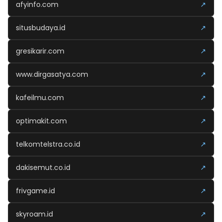
afyinfo.com
↗
situsbudaya.id
↗
gresikarir.com
↗
www.dirgasatya.com
↗
kafeilmu.com
↗
optimakit.com
↗
telkomtelstra.co.id
↗
dakisemut.co.id
↗
frivgame.id
↗
skyroam.id
↗