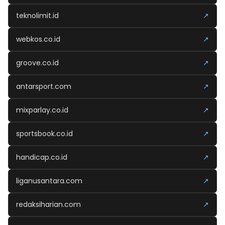
teknolimit.id
↗
webkos.co.id
↗
groove.co.id
↗
antarsport.com
↗
mixparlay.co.id
↗
sportsbook.co.id
↗
handicap.co.id
↗
liganusantara.com
↗
redaksiharian.com
↗