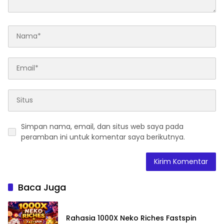
Simpan nama, email, dan situs web saya pada
peramban ini untuk komentar saya berikutnya.
Baca Juga
Rahasia 1000X Neko Riches Fastspin