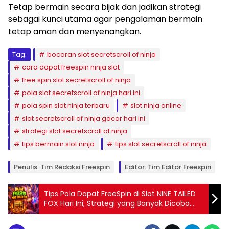
Tetap bermain secara bijak dan jadikan strategi
sebagai kunci utama agar pengalaman bermain
tetap aman dan menyenangkan.
Tag:
bocoran slot secretscroll of ninja
cara dapat freespin ninja slot
free spin slot secretscroll of ninja
pola slot secretscroll of ninja hari ini
pola spin slot ninja terbaru
slot ninja online
slot secretscroll of ninja gacor hari ini
strategi slot secretscroll of ninja
tips bermain slot ninja
tips slot secretscroll of ninja
Penulis: Tim Redaksi Freespin
Editor: Tim Editor Freespin
Tips Pola Dapat FreeSpin di Slot NINE TAILED
FOX Hari Ini, Strategi yang Banyak Dicoba
Pemain