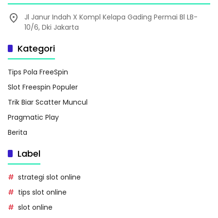
Jl Janur Indah X Kompl Kelapa Gading Permai Bl LB-
10/6, Dki Jakarta
Kategori
Tips Pola FreeSpin
Slot Freespin Populer
Trik Biar Scatter Muncul
Pragmatic Play
Berita
Label
strategi slot online
tips slot online
slot online