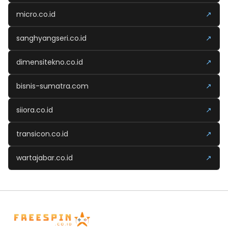
micro.co.id
↗
sanghyangseri.co.id
↗
dimensitekno.co.id
↗
bisnis-sumatra.com
↗
siiora.co.id
↗
transicon.co.id
↗
wartajabar.co.id
↗