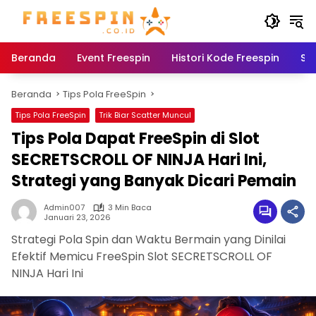
Langsung
ke
konten
Beranda
Event Freespin
Histori Kode Freespin
Slo
Beranda
Tips Pola FreeSpin
Tips Pola FreeSpin
Trik Biar Scatter Muncul
Tips Pola Dapat FreeSpin di Slot
SECRETSCROLL OF NINJA Hari Ini,
Strategi yang Banyak Dicari Pemain
Admin007
3 Min Baca
Januari 23, 2026
Strategi Pola Spin dan Waktu Bermain yang Dinilai
Efektif Memicu FreeSpin Slot SECRETSCROLL OF
NINJA Hari Ini