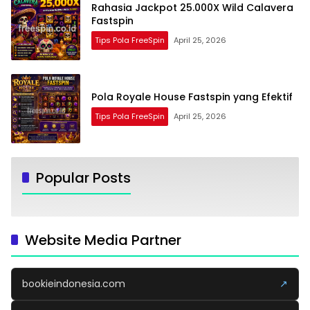
Rahasia Jackpot 25.000X Wild Calavera
Fastspin
Tips Pola FreeSpin
April 25, 2026
Pola Royale House Fastspin yang Efektif
Tips Pola FreeSpin
April 25, 2026
Popular Posts
Website Media Partner
bookieindonesia.com
↗