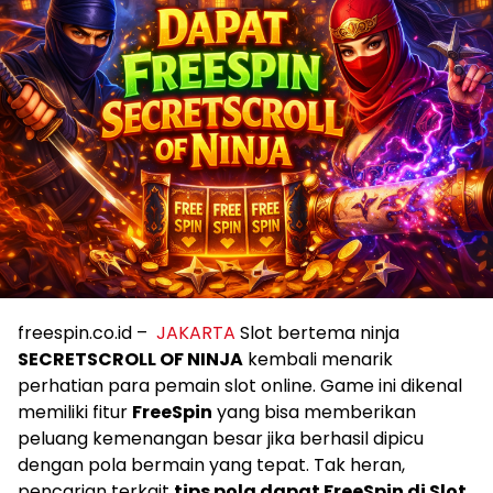
freespin.co.id –
JAKARTA
Slot bertema ninja
SECRETSCROLL OF NINJA
kembali menarik
perhatian para pemain slot online. Game ini dikenal
memiliki fitur
FreeSpin
yang bisa memberikan
peluang kemenangan besar jika berhasil dipicu
dengan pola bermain yang tepat. Tak heran,
pencarian terkait
tips pola dapat FreeSpin di Slot