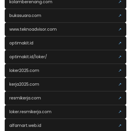
kolamberenang.com
↗
bukasuara.com
↗
www.teknoadvisor.com
↗
optimakit.id
↗
optimakit.id/loker/
↗
loker2025.com
↗
kerja2025.com
↗
resmikerja.com
↗
loker.resmikerja.com
↗
alfamart.web.id
↗