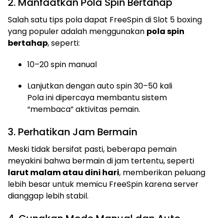
2. Manfaatkan Pola Spin Bertahap
Salah satu tips pola dapat FreeSpin di Slot 5 boxing
yang populer adalah menggunakan
pola spin
bertahap
, seperti:
10–20 spin manual
Lanjutkan dengan auto spin 30–50 kali
Pola ini dipercaya membantu sistem
“membaca” aktivitas pemain.
3. Perhatikan Jam Bermain
Meski tidak bersifat pasti, beberapa pemain
meyakini bahwa bermain di jam tertentu, seperti
larut malam atau dini hari
, memberikan peluang
lebih besar untuk memicu FreeSpin karena server
dianggap lebih stabil.