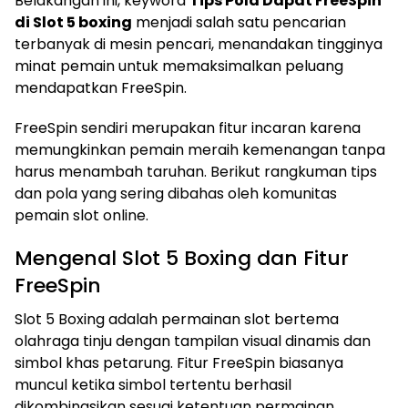
Belakangan ini, keyword
Tips Pola Dapat FreeSpin
di Slot 5 boxing
menjadi salah satu pencarian
terbanyak di mesin pencari, menandakan tingginya
minat pemain untuk memaksimalkan peluang
mendapatkan FreeSpin.
FreeSpin sendiri merupakan fitur incaran karena
memungkinkan pemain meraih kemenangan tanpa
harus menambah taruhan. Berikut rangkuman tips
dan pola yang sering dibahas oleh komunitas
pemain slot online.
Mengenal Slot 5 Boxing dan Fitur
FreeSpin
Slot 5 Boxing adalah permainan slot bertema
olahraga tinju dengan tampilan visual dinamis dan
simbol khas petarung. Fitur FreeSpin biasanya
muncul ketika simbol tertentu berhasil
dikombinasikan sesuai ketentuan permainan.