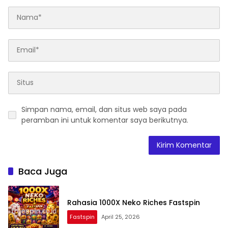
Simpan nama, email, dan situs web saya pada
peramban ini untuk komentar saya berikutnya.
Baca Juga
Rahasia 1000X Neko Riches Fastspin
Fastspin
April 25, 2026