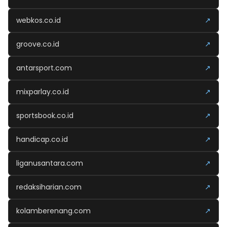
webkos.co.id
↗
groove.co.id
↗
antarsport.com
↗
mixparlay.co.id
↗
sportsbook.co.id
↗
handicap.co.id
↗
liganusantara.com
↗
redaksiharian.com
↗
kolamberenang.com
↗