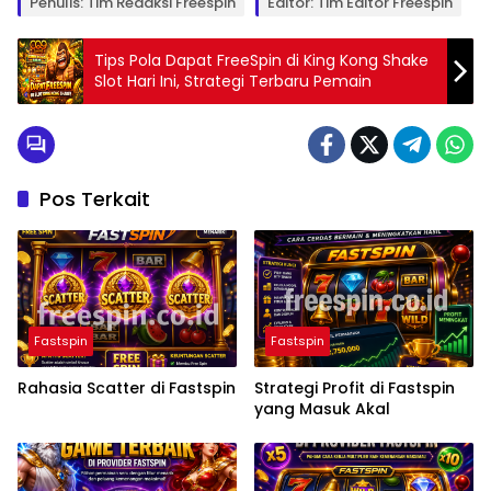
Penulis: Tim Redaksi Freespin
Editor: Tim Editor Freespin
Tips Pola Dapat FreeSpin di King Kong Shake
Slot Hari Ini, Strategi Terbaru Pemain
Pos Terkait
Fastspin
Fastspin
Rahasia Scatter di Fastspin
Strategi Profit di Fastspin
yang Masuk Akal