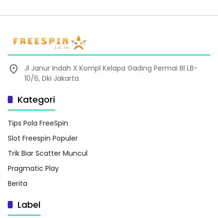
Jl Janur Indah X Kompl Kelapa Gading Permai Bl LB-
10/6, Dki Jakarta
Kategori
Tips Pola FreeSpin
Slot Freespin Populer
Trik Biar Scatter Muncul
Pragmatic Play
Berita
Label