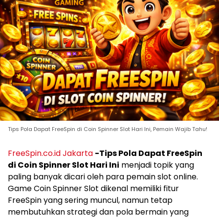
Tips Pola Dapat FreeSpin di Coin Spinner Slot Hari Ini, Pemain Wajib Tahu!
FreeSpin.co.id
Jakarta
-Tips Pola Dapat FreeSpin
di Coin Spinner Slot Hari Ini
menjadi topik yang
paling banyak dicari oleh para pemain slot online.
Game Coin Spinner Slot dikenal memiliki fitur
FreeSpin yang sering muncul, namun tetap
membutuhkan strategi dan pola bermain yang