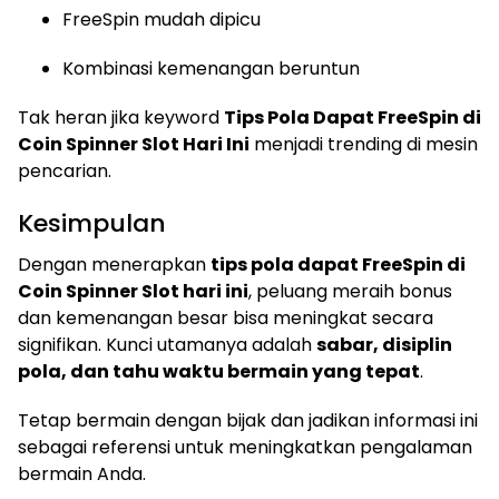
FreeSpin mudah dipicu
Kombinasi kemenangan beruntun
Tak heran jika keyword
Tips Pola Dapat FreeSpin di
Coin Spinner Slot Hari Ini
menjadi trending di mesin
pencarian.
Kesimpulan
Dengan menerapkan
tips pola dapat FreeSpin di
Coin Spinner Slot hari ini
, peluang meraih bonus
dan kemenangan besar bisa meningkat secara
signifikan. Kunci utamanya adalah
sabar, disiplin
pola, dan tahu waktu bermain yang tepat
.
Tetap bermain dengan bijak dan jadikan informasi ini
sebagai referensi untuk meningkatkan pengalaman
bermain Anda.