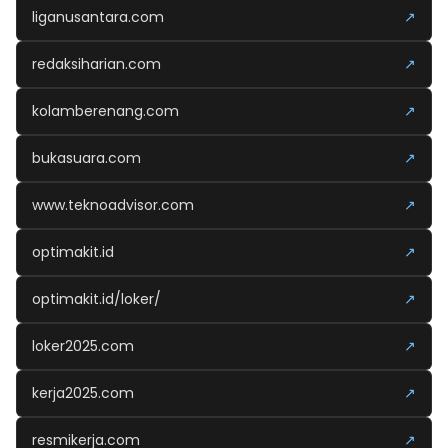
liganusantara.com
↗
redaksiharian.com
↗
kolamberenang.com
↗
bukasuara.com
↗
www.teknoadvisor.com
↗
optimakit.id
↗
optimakit.id/loker/
↗
loker2025.com
↗
kerja2025.com
↗
resmikerja.com
↗