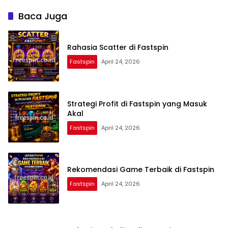
Baca Juga
Rahasia Scatter di Fastspin
Fastspin
April 24, 2026
Strategi Profit di Fastspin yang Masuk
Akal
Fastspin
April 24, 2026
Rekomendasi Game Terbaik di Fastspin
Fastspin
April 24, 2026