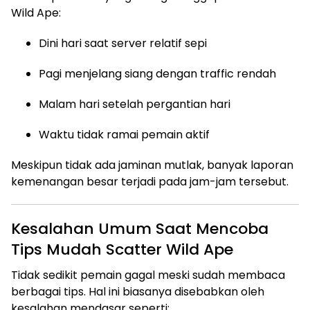
Wild Ape:
Dini hari saat server relatif sepi
Pagi menjelang siang dengan traffic rendah
Malam hari setelah pergantian hari
Waktu tidak ramai pemain aktif
Meskipun tidak ada jaminan mutlak, banyak laporan
kemenangan besar terjadi pada jam-jam tersebut.
Kesalahan Umum Saat Mencoba
Tips Mudah Scatter Wild Ape
Tidak sedikit pemain gagal meski sudah membaca
berbagai tips. Hal ini biasanya disebabkan oleh
kesalahan mendasar seperti: