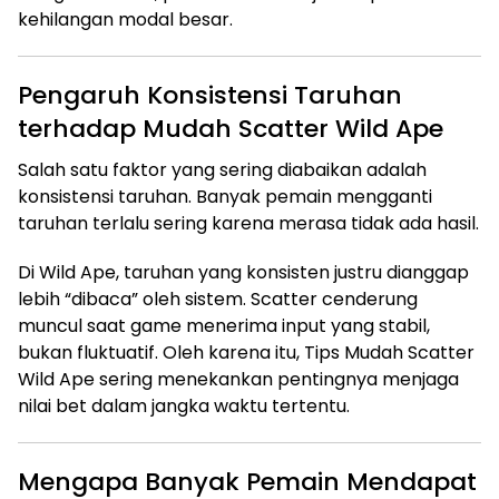
kehilangan modal besar.
Pengaruh Konsistensi Taruhan
terhadap Mudah Scatter Wild Ape
Salah satu faktor yang sering diabaikan adalah
konsistensi taruhan. Banyak pemain mengganti
taruhan terlalu sering karena merasa tidak ada hasil.
Di Wild Ape, taruhan yang konsisten justru dianggap
lebih “dibaca” oleh sistem. Scatter cenderung
muncul saat game menerima input yang stabil,
bukan fluktuatif. Oleh karena itu, Tips Mudah Scatter
Wild Ape sering menekankan pentingnya menjaga
nilai bet dalam jangka waktu tertentu.
Mengapa Banyak Pemain Mendapat