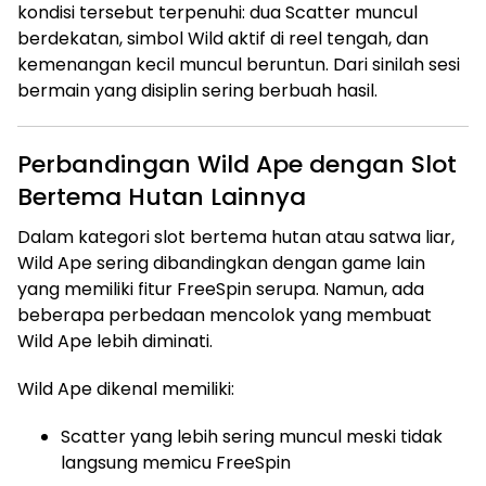
kondisi tersebut terpenuhi: dua Scatter muncul
berdekatan, simbol Wild aktif di reel tengah, dan
kemenangan kecil muncul beruntun. Dari sinilah sesi
bermain yang disiplin sering berbuah hasil.
Perbandingan Wild Ape dengan Slot
Bertema Hutan Lainnya
Dalam kategori slot bertema hutan atau satwa liar,
Wild Ape sering dibandingkan dengan game lain
yang memiliki fitur FreeSpin serupa. Namun, ada
beberapa perbedaan mencolok yang membuat
Wild Ape lebih diminati.
Wild Ape dikenal memiliki:
Scatter yang lebih sering muncul meski tidak
langsung memicu FreeSpin