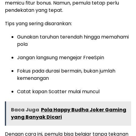
memicu fitur bonus. Namun, pemula tetap perlu
pendekatan yang tepat.
Tips yang sering disarankan:
Gunakan taruhan terendah hingga memahami
pola
Jangan langsung mengejar FreeSpin
Fokus pada durasi bermain, bukan jumlah
kemenangan
Catat kapan Scatter mulai muncul
Baca Juga
Pola Happy Budha Joker Gaming
yang Banyak Dicari
Dengan cara ini, pemula bisa belajar tanpa tekanan