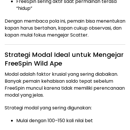
FreeSpin sering aktif saat permainan terasa
“hidup”
Dengan membaca pola ini, pemain bisa menentukan
kapan harus bertahan, kapan cukup observasi, dan
kapan mulai fokus mengejar Scatter.
Strategi Modal Ideal untuk Mengejar
FreeSpin Wild Ape
Modal adalah faktor krusial yang sering diabaikan.
Banyak pemain kehabisan saldo tepat sebelum
FreeSpin muncul karena tidak memiliki perencanaan
modal yang jelas.
Strategi modal yang sering digunakan:
Mulai dengan 100–150 kali nilai bet