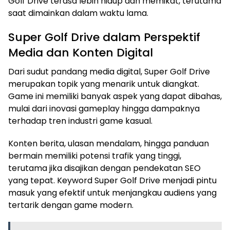
Golf Drive terasa lebih hidup dan memikat, terutama
saat dimainkan dalam waktu lama.
Super Golf Drive dalam Perspektif
Media dan Konten Digital
Dari sudut pandang media digital, Super Golf Drive
merupakan topik yang menarik untuk diangkat.
Game ini memiliki banyak aspek yang dapat dibahas,
mulai dari inovasi gameplay hingga dampaknya
terhadap tren industri game kasual.
Konten berita, ulasan mendalam, hingga panduan
bermain memiliki potensi trafik yang tinggi,
terutama jika disajikan dengan pendekatan SEO
yang tepat. Keyword Super Golf Drive menjadi pintu
masuk yang efektif untuk menjangkau audiens yang
tertarik dengan game modern.