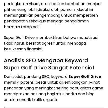
peningkatan visual, atau konten tambahan menjadi
pilihan yang lebih disukai oleh pemain. Model ini
memungkinkan pengembang untuk memperoleh
pendapatan sekaligus menjaga pengalaman
bermain tetap adil.
Super Golf Drive membuktikan bahwa monetisasi
tidak harus bersifat agresif untuk mencapai
kesuksesan finansial.
Analisis SEO Mengapa Keyword
Super Golf Drive Sangat Potensial
Dari sudut pandang SEO, keyword
Super Golf Drive
memiliki potensi besar untuk dikembangkan. Minat
pencarian yang meningkat seiring popularitas game
menciptakan peluang bagi situs berita dan blog
untuk menarik trafik organik.