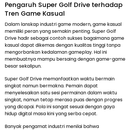
Pengaruh Super Golf Drive terhadap
Tren Game Kasual
Dalam lanskap industri game modern, game kasual
memiliki peran yang semakin penting. Super Golf
Drive hadir sebagai contoh sukses bagaimana game
kasual dapat dikemas dengan kualitas tinggi tanpa
mengorbankan kedalaman gameplay. Hal ini
membuatnya mampu bersaing dengan game-game
besar sekalipun.
Super Golf Drive memanfaatkan waktu bermain
singkat namun bermakna. Pemain dapat
menyelesaikan satu sesi permainan dalam waktu
singkat, namun tetap merasa puas dengan progres
yang dicapai. Pola ini sangat sesuai dengan gaya
hidup digital masa kini yang serba cepat.
Banyak pengamat industri menilai bahwa