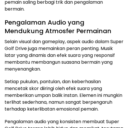
pemain saling berbagi trik dan pengalaman
bermain.
Pengalaman Audio yang
Mendukung Atmosfer Permainan
Selain visual dan gameplay, aspek audio dalam Super
Golf Drive juga memainkan peran penting. Musik
latar yang dinamis dan efek suara yang responsif
membantu membangun suasana bermain yang
menyenangkan.
Setiap pukulan, pantulan, dan keberhasilan
mencetak skor diiringi oleh efek suara yang
memberikan umpan balik instan. Elemen ini mungkin
terlihat sederhana, namun sangat berpengaruh
terhadap keterlibatan emosional pemain.
Pengalaman audio yang konsisten membuat Super