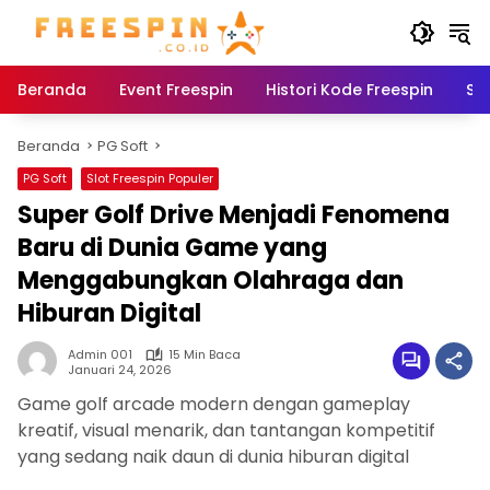
Langsung
ke
konten
Beranda
Event Freespin
Histori Kode Freespin
Slo
Beranda
PG Soft
PG Soft
Slot Freespin Populer
Super Golf Drive Menjadi Fenomena
Baru di Dunia Game yang
Menggabungkan Olahraga dan
Hiburan Digital
Admin 001
15 Min Baca
Januari 24, 2026
Game golf arcade modern dengan gameplay
kreatif, visual menarik, dan tantangan kompetitif
yang sedang naik daun di dunia hiburan digital