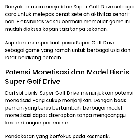
Banyak pemain menjadikan Super Golf Drive sebagai
cara untuk melepas penat setelah aktivitas sehari-
hari. Fleksibilitas waktu bermain membuat game ini
mudah diakses kapan saja tanpa tekanan.
Aspek ini memperkuat posisi Super Golf Drive
sebagai game yang ramah untuk berbagai usia dan
latar belakang pemain.
Potensi Monetisasi dan Model Bisnis
Super Golf Drive
Dari sisi bisnis, Super Golf Drive menunjukkan potensi
monetisasi yang cukup menjanjikan. Dengan basis
pemain yang terus bertambah, berbagai model
monetisasi dapat diterapkan tanpa mengganggu
keseimbangan permainan.
Pendekatan yang berfokus pada kosmetik,