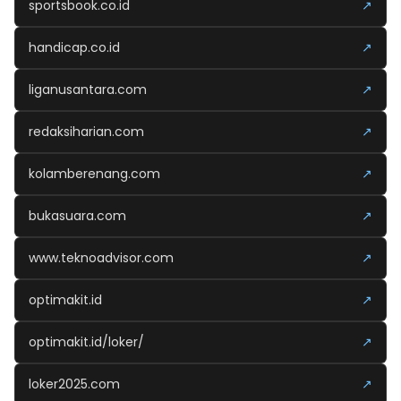
sportsbook.co.id
↗
handicap.co.id
↗
liganusantara.com
↗
redaksiharian.com
↗
kolamberenang.com
↗
bukasuara.com
↗
www.teknoadvisor.com
↗
optimakit.id
↗
optimakit.id/loker/
↗
loker2025.com
↗