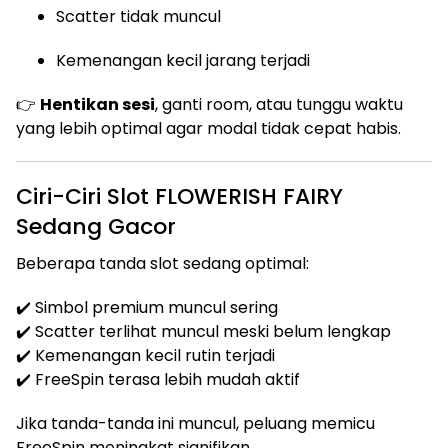
Scatter tidak muncul
Kemenangan kecil jarang terjadi
👉
Hentikan sesi
, ganti room, atau tunggu waktu
yang lebih optimal agar modal tidak cepat habis.
Ciri-Ciri Slot FLOWERISH FAIRY
Sedang Gacor
Beberapa tanda slot sedang optimal:
✔️ Simbol premium muncul sering
✔️ Scatter terlihat muncul meski belum lengkap
✔️ Kemenangan kecil rutin terjadi
✔️ FreeSpin terasa lebih mudah aktif
Jika tanda-tanda ini muncul, peluang memicu
FreeSpin meningkat signifikan.