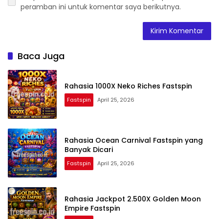
peramban ini untuk komentar saya berikutnya.
Baca Juga
Rahasia 1000X Neko Riches Fastspin
Fastspin
April 25, 2026
Rahasia Ocean Carnival Fastspin yang
Banyak Dicari
Fastspin
April 25, 2026
Rahasia Jackpot 2.500X Golden Moon
Empire Fastspin