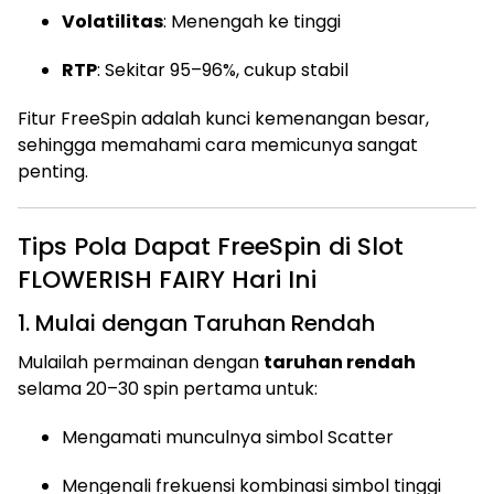
Volatilitas
: Menengah ke tinggi
RTP
: Sekitar 95–96%, cukup stabil
Fitur FreeSpin adalah kunci kemenangan besar,
sehingga memahami cara memicunya sangat
penting.
Tips Pola Dapat FreeSpin di Slot
FLOWERISH FAIRY Hari Ini
1. Mulai dengan Taruhan Rendah
Mulailah permainan dengan
taruhan rendah
selama 20–30 spin pertama untuk:
Mengamati munculnya simbol Scatter
Mengenali frekuensi kombinasi simbol tinggi