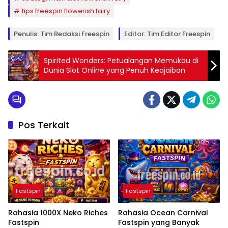
tips freespin flowerish fairy
Penulis: Tim Redaksi Freespin
Editor: Tim Editor Freespin
Spirited Wonders: Petualangan Memukau di
Dunia Slot Online yang Penuh Keajaiban
Pos Terkait
Fastspin
Fastspin
Rahasia 1000X Neko Riches
Rahasia Ocean Carnival
Fastspin
Fastspin yang Banyak