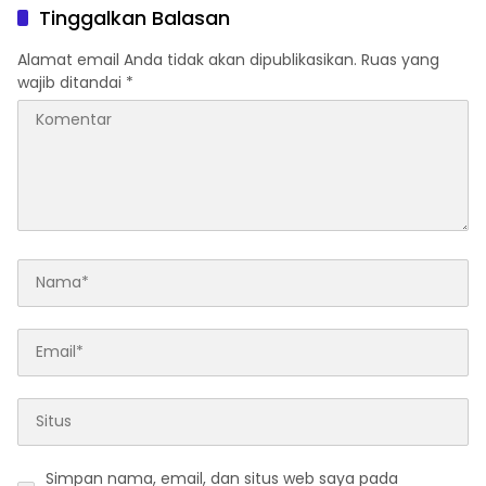
Tinggalkan Balasan
Alamat email Anda tidak akan dipublikasikan.
Ruas yang
wajib ditandai
*
Simpan nama, email, dan situs web saya pada