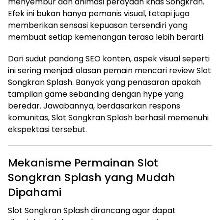
menyembur dan animasi perayaan khas Songkran.
Efek ini bukan hanya pemanis visual, tetapi juga
memberikan sensasi kepuasan tersendiri yang
membuat setiap kemenangan terasa lebih berarti.
Dari sudut pandang SEO konten, aspek visual seperti
ini sering menjadi alasan pemain mencari review Slot
Songkran Splash. Banyak yang penasaran apakah
tampilan game sebanding dengan hype yang
beredar. Jawabannya, berdasarkan respons
komunitas, Slot Songkran Splash berhasil memenuhi
ekspektasi tersebut.
Mekanisme Permainan Slot
Songkran Splash yang Mudah
Dipahami
Slot Songkran Splash dirancang agar dapat