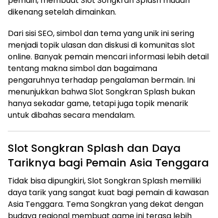
pemain, membuat Slot Songkran Splash mudah
dikenang setelah dimainkan.
Dari sisi SEO, simbol dan tema yang unik ini sering
menjadi topik ulasan dan diskusi di komunitas slot
online. Banyak pemain mencari informasi lebih detail
tentang makna simbol dan bagaimana
pengaruhnya terhadap pengalaman bermain. Ini
menunjukkan bahwa Slot Songkran Splash bukan
hanya sekadar game, tetapi juga topik menarik
untuk dibahas secara mendalam.
Slot Songkran Splash dan Daya
Tariknya bagi Pemain Asia Tenggara
Tidak bisa dipungkiri, Slot Songkran Splash memiliki
daya tarik yang sangat kuat bagi pemain di kawasan
Asia Tenggara. Tema Songkran yang dekat dengan
budaya regional membuat game ini terasa lebih