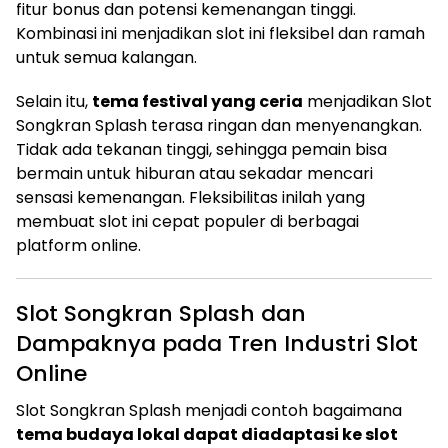
fitur bonus dan potensi kemenangan tinggi.
Kombinasi ini menjadikan slot ini fleksibel dan ramah
untuk semua kalangan.
Selain itu,
tema festival yang ceria
menjadikan Slot
Songkran Splash terasa ringan dan menyenangkan.
Tidak ada tekanan tinggi, sehingga pemain bisa
bermain untuk hiburan atau sekadar mencari
sensasi kemenangan. Fleksibilitas inilah yang
membuat slot ini cepat populer di berbagai
platform online.
Slot Songkran Splash dan
Dampaknya pada Tren Industri Slot
Online
Slot Songkran Splash menjadi contoh bagaimana
tema budaya lokal dapat diadaptasi ke slot