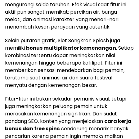
mengurangi saldo taruhan. Efek visual saat fitur ini
aktif pun sangat memikat: percikan air, bunga
melati, dan animasi karakter yang menari-nari
menambah kesan perayaan yang autentik.
Selain putaran gratis, Slot Songkran Splash juga
memiliki
bonus multiplikator kemenangan
. Setiap
kombinasi tertentu dapat meningkatkan nilai
kemenangan hingga beberapa kali lipat. Fitur ini
memberikan sensasi mendebarkan bagi pemain,
terutama saat animasi air dan suara festival
menyatu dengan kemenangan besar.
Fitur-fitur ini bukan sekadar pemanis visual, tetapi
juga meningkatkan peluang pemain untuk
merasakan kemenangan signifikan. Dari sudut
pandang SEO, konten yang menjelaskan
cara kerja
bonus dan free spins
cenderung menarik banyak
pencarian karena pemain ingin memaksimalkan