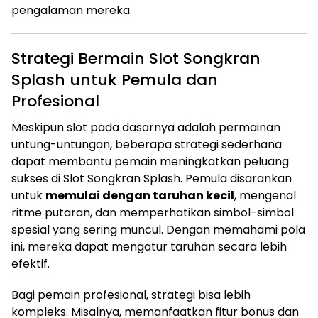
pengalaman mereka.
Strategi Bermain Slot Songkran
Splash untuk Pemula dan
Profesional
Meskipun slot pada dasarnya adalah permainan
untung-untungan, beberapa strategi sederhana
dapat membantu pemain meningkatkan peluang
sukses di Slot Songkran Splash. Pemula disarankan
untuk
memulai dengan taruhan kecil
, mengenal
ritme putaran, dan memperhatikan simbol-simbol
spesial yang sering muncul. Dengan memahami pola
ini, mereka dapat mengatur taruhan secara lebih
efektif.
Bagi pemain profesional, strategi bisa lebih
kompleks. Misalnya, memanfaatkan fitur bonus dan