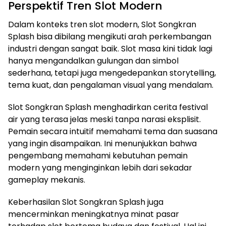
Perspektif Tren Slot Modern
Dalam konteks tren slot modern, Slot Songkran
Splash bisa dibilang mengikuti arah perkembangan
industri dengan sangat baik. Slot masa kini tidak lagi
hanya mengandalkan gulungan dan simbol
sederhana, tetapi juga mengedepankan storytelling,
tema kuat, dan pengalaman visual yang mendalam.
Slot Songkran Splash menghadirkan cerita festival
air yang terasa jelas meski tanpa narasi eksplisit.
Pemain secara intuitif memahami tema dan suasana
yang ingin disampaikan. Ini menunjukkan bahwa
pengembang memahami kebutuhan pemain
modern yang menginginkan lebih dari sekadar
gameplay mekanis.
Keberhasilan Slot Songkran Splash juga
mencerminkan meningkatnya minat pasar