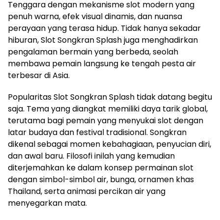
Tenggara dengan mekanisme slot modern yang
penuh warna, efek visual dinamis, dan nuansa
perayaan yang terasa hidup. Tidak hanya sekadar
hiburan, Slot Songkran Splash juga menghadirkan
pengalaman bermain yang berbeda, seolah
membawa pemain langsung ke tengah pesta air
terbesar di Asia.
Popularitas Slot Songkran Splash tidak datang begitu
saja. Tema yang diangkat memiliki daya tarik global,
terutama bagi pemain yang menyukai slot dengan
latar budaya dan festival tradisional. Songkran
dikenal sebagai momen kebahagiaan, penyucian diri,
dan awal baru. Filosofi inilah yang kemudian
diterjemahkan ke dalam konsep permainan slot
dengan simbol-simbol air, bunga, ornamen khas
Thailand, serta animasi percikan air yang
menyegarkan mata.