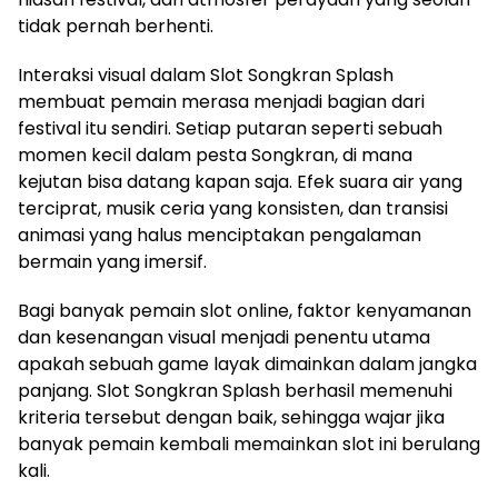
tidak pernah berhenti.
Interaksi visual dalam Slot Songkran Splash
membuat pemain merasa menjadi bagian dari
festival itu sendiri. Setiap putaran seperti sebuah
momen kecil dalam pesta Songkran, di mana
kejutan bisa datang kapan saja. Efek suara air yang
terciprat, musik ceria yang konsisten, dan transisi
animasi yang halus menciptakan pengalaman
bermain yang imersif.
Bagi banyak pemain slot online, faktor kenyamanan
dan kesenangan visual menjadi penentu utama
apakah sebuah game layak dimainkan dalam jangka
panjang. Slot Songkran Splash berhasil memenuhi
kriteria tersebut dengan baik, sehingga wajar jika
banyak pemain kembali memainkan slot ini berulang
kali.