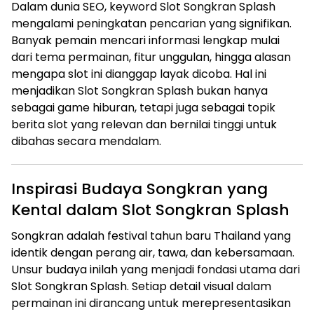
Dalam dunia SEO, keyword Slot Songkran Splash
mengalami peningkatan pencarian yang signifikan.
Banyak pemain mencari informasi lengkap mulai
dari tema permainan, fitur unggulan, hingga alasan
mengapa slot ini dianggap layak dicoba. Hal ini
menjadikan Slot Songkran Splash bukan hanya
sebagai game hiburan, tetapi juga sebagai topik
berita slot yang relevan dan bernilai tinggi untuk
dibahas secara mendalam.
Inspirasi Budaya Songkran yang
Kental dalam Slot Songkran Splash
Songkran adalah festival tahun baru Thailand yang
identik dengan perang air, tawa, dan kebersamaan.
Unsur budaya inilah yang menjadi fondasi utama dari
Slot Songkran Splash. Setiap detail visual dalam
permainan ini dirancang untuk merepresentasikan