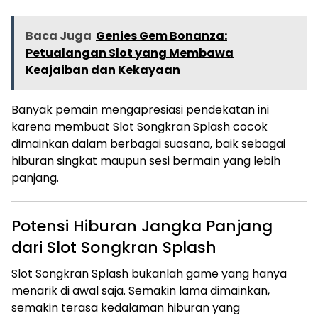
Baca Juga
Genies Gem Bonanza:
Petualangan Slot yang Membawa
Keajaiban dan Kekayaan
Banyak pemain mengapresiasi pendekatan ini
karena membuat Slot Songkran Splash cocok
dimainkan dalam berbagai suasana, baik sebagai
hiburan singkat maupun sesi bermain yang lebih
panjang.
Potensi Hiburan Jangka Panjang
dari Slot Songkran Splash
Slot Songkran Splash bukanlah game yang hanya
menarik di awal saja. Semakin lama dimainkan,
semakin terasa kedalaman hiburan yang