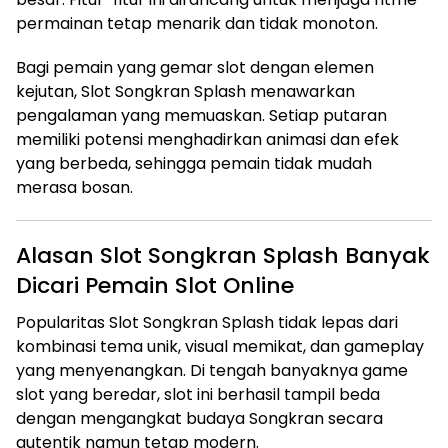
permainan tetap menarik dan tidak monoton.
Bagi pemain yang gemar slot dengan elemen
kejutan, Slot Songkran Splash menawarkan
pengalaman yang memuaskan. Setiap putaran
memiliki potensi menghadirkan animasi dan efek
yang berbeda, sehingga pemain tidak mudah
merasa bosan.
Alasan Slot Songkran Splash Banyak
Dicari Pemain Slot Online
Popularitas Slot Songkran Splash tidak lepas dari
kombinasi tema unik, visual memikat, dan gameplay
yang menyenangkan. Di tengah banyaknya game
slot yang beredar, slot ini berhasil tampil beda
dengan mengangkat budaya Songkran secara
autentik namun tetap modern.