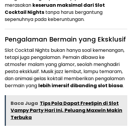
merasakan
keseruan maksimal dari Slot
Cocktail Nights
tanpa harus bergantung
sepenuhnya pada keberuntungan.
Pengalaman Bermain yang Eksklusif
Slot Cocktail Nights bukan hanya soal kemenangan,
tetapi juga pengalaman. Pemain dibawa ke
atmosfer malam yang glamor, seolah menghadiri
pesta eksklusif. Musik jazz lembut, lampu temaram,
dan animasi gelas koktail memberikan pengalaman
bermain yang
lebih imersif dibanding slot biasa
.
Baca Juga
Tips Pola Dapat FreeSpin di Slot
Vampy Party Hari Ini, Peluang Maxwin Makin
Terbuka