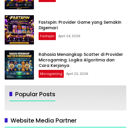
Fastspin: Provider Game yang Semakin
Digemari
Fastspin
April 24, 2026
Rahasia Menangkap Scatter di Provider
Microgaming: Logika Algoritma dan
Cara Kerjanya
Microgaming
April 23, 2026
Popular Posts
Website Media Partner