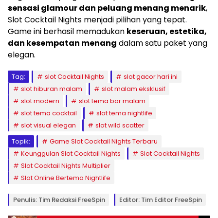
sensasi glamour dan peluang menang menarik
,
Slot Cocktail Nights menjadi pilihan yang tepat.
Game ini berhasil memadukan
keseruan, estetika,
dan kesempatan menang
dalam satu paket yang
elegan.
Tag:
slot Cocktail Nights
slot gacor hari ini
slot hiburan malam
slot malam eksklusif
slot modern
slot tema bar malam
slot tema cocktail
slot tema nightlife
slot visual elegan
slot wild scatter
Topik:
Game Slot Cocktail Nights Terbaru
Keunggulan Slot Cocktail Nights
Slot Cocktail Nights
Slot Cocktail Nights Multiplier
Slot Online Bertema Nightlife
Penulis: Tim Redaksi FreeSpin
Editor: Tim Editor FreeSpin