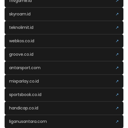
frivgame.id
↗
skyroam.id
↗
teknolimit.id
↗
webkos.co.id
↗
groove.co.id
↗
antarsport.com
↗
mixparlay.co.id
↗
sportsbook.co.id
↗
handicap.co.id
↗
liganusantara.com
↗