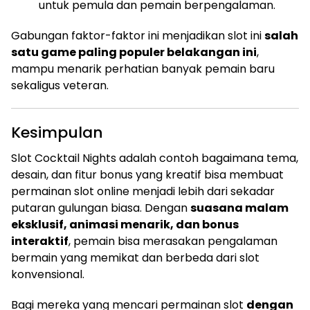
untuk pemula dan pemain berpengalaman.
Gabungan faktor-faktor ini menjadikan slot ini
salah
satu game paling populer belakangan ini
,
mampu menarik perhatian banyak pemain baru
sekaligus veteran.
Kesimpulan
Slot Cocktail Nights adalah contoh bagaimana tema,
desain, dan fitur bonus yang kreatif bisa membuat
permainan slot online menjadi lebih dari sekadar
putaran gulungan biasa. Dengan
suasana malam
eksklusif, animasi menarik, dan bonus
interaktif
, pemain bisa merasakan pengalaman
bermain yang memikat dan berbeda dari slot
konvensional.
Bagi mereka yang mencari permainan slot
dengan