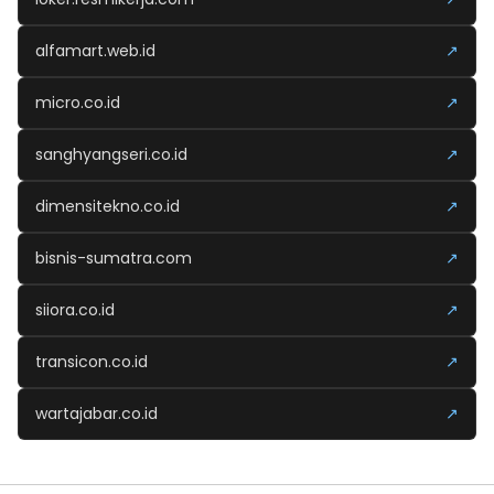
alfamart.web.id
↗
micro.co.id
↗
sanghyangseri.co.id
↗
dimensitekno.co.id
↗
bisnis-sumatra.com
↗
siiora.co.id
↗
transicon.co.id
↗
wartajabar.co.id
↗