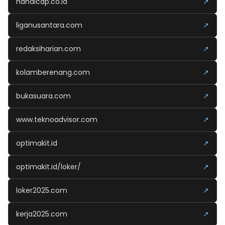
handicap.co.id
↗
liganusantara.com
↗
redaksiharian.com
↗
kolamberenang.com
↗
bukasuara.com
↗
www.teknoadvisor.com
↗
optimakit.id
↗
optimakit.id/loker/
↗
loker2025.com
↗
kerja2025.com
↗