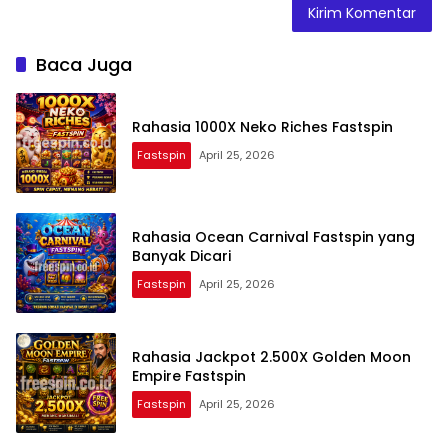
Baca Juga
Rahasia 1000X Neko Riches Fastspin
Fastspin
April 25, 2026
Rahasia Ocean Carnival Fastspin yang
Banyak Dicari
Fastspin
April 25, 2026
Rahasia Jackpot 2.500X Golden Moon
Empire Fastspin
Fastspin
April 25, 2026