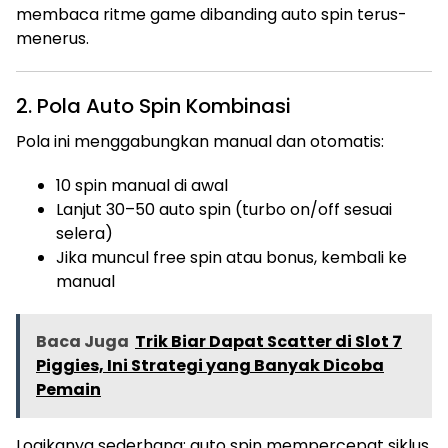
membaca ritme game dibanding auto spin terus-
menerus.
2. Pola Auto Spin Kombinasi
Pola ini menggabungkan manual dan otomatis:
10 spin manual di awal
Lanjut 30–50 auto spin (turbo on/off sesuai
selera)
Jika muncul free spin atau bonus, kembali ke
manual
Baca Juga
Trik Biar Dapat Scatter di Slot 7
Piggies, Ini Strategi yang Banyak Dicoba
Pemain
Logikanya sederhana: auto spin mempercepat siklus