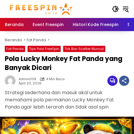
Langsung
ke
konten
Beranda
Event Freespin
Histori Kode Freespin
Slo
Beranda
Fat Panda
Fat Panda
Tips Pola FreeSpin
Trik Biar Scatter Muncul
Pola Lucky Monkey Fat Panda yang
Banyak Dicari
Admin008
4 Min Baca
April 20, 2026
Strategi sederhana dan masuk akal untuk
memahami pola permainan Lucky Monkey Fat
Panda agar lebih terarah dan tidak asal spin