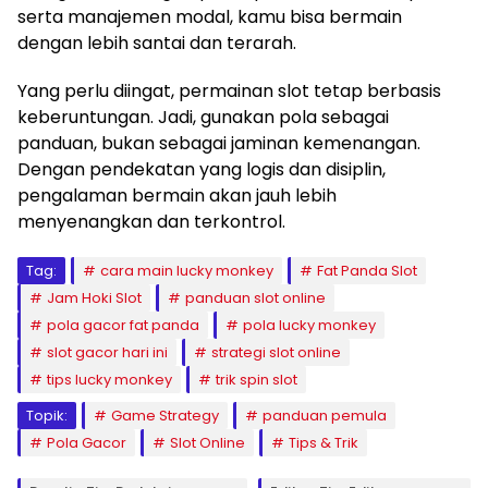
serta manajemen modal, kamu bisa bermain
dengan lebih santai dan terarah.
Yang perlu diingat, permainan slot tetap berbasis
keberuntungan. Jadi, gunakan pola sebagai
panduan, bukan sebagai jaminan kemenangan.
Dengan pendekatan yang logis dan disiplin,
pengalaman bermain akan jauh lebih
menyenangkan dan terkontrol.
Tag:
cara main lucky monkey
Fat Panda Slot
Jam Hoki Slot
panduan slot online
pola gacor fat panda
pola lucky monkey
slot gacor hari ini
strategi slot online
tips lucky monkey
trik spin slot
Topik:
Game Strategy
panduan pemula
Pola Gacor
Slot Online
Tips & Trik