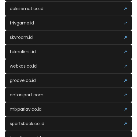
dakisemut.co.id
↗
frivgame.id
↗
skyroam.id
↗
teknolimit.id
↗
webkos.co.id
↗
groove.co.id
↗
antarsport.com
↗
mixparlay.co.id
↗
sportsbook.co.id
↗