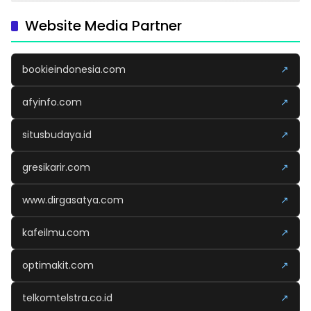
Website Media Partner
bookieindonesia.com
↗
afyinfo.com
↗
situsbudaya.id
↗
gresikarir.com
↗
www.dirgasatya.com
↗
kafeilmu.com
↗
optimakit.com
↗
telkomtelstra.co.id
↗