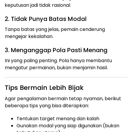
keputusan jadi tidak rasional.
2. Tidak Punya Batas Modal
Tanpa batas yang jelas, pemain cenderung
mengejar kekalahan.
3. Menganggap Pola Pasti Menang
Ini yang paling penting. Pola hanya membantu
mengatur permainan, bukan menjamin hasil.
Tips Bermain Lebih Bijak
Agar pengalaman bermain tetap nyaman, berikut
beberapa tips yang bisa diterapkan:
Tentukan target menang dan kalah
Gunakan modal yang siap digunakan (bukan