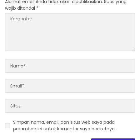
Alamat email Anda tidak akan dipublikasikan.
Ruas yang
wajib ditandai
*
Simpan nama, email, dan situs web saya pada
peramban ini untuk komentar saya berikutnya.