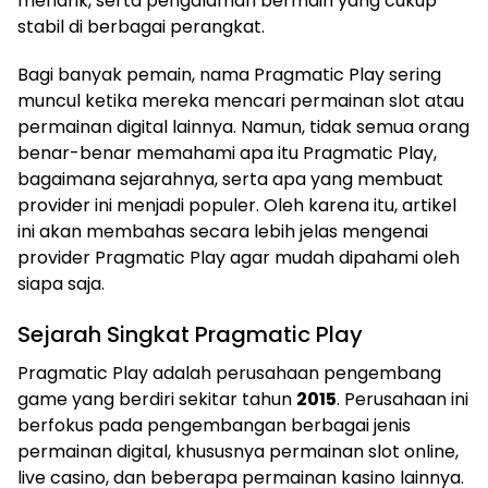
menarik, serta pengalaman bermain yang cukup
stabil di berbagai perangkat.
Bagi banyak pemain, nama Pragmatic Play sering
muncul ketika mereka mencari permainan slot atau
permainan digital lainnya. Namun, tidak semua orang
benar-benar memahami apa itu Pragmatic Play,
bagaimana sejarahnya, serta apa yang membuat
provider ini menjadi populer. Oleh karena itu, artikel
ini akan membahas secara lebih jelas mengenai
provider Pragmatic Play agar mudah dipahami oleh
siapa saja.
Sejarah Singkat Pragmatic Play
Pragmatic Play
adalah perusahaan pengembang
game yang berdiri sekitar tahun
2015
. Perusahaan ini
berfokus pada pengembangan berbagai jenis
permainan digital, khususnya permainan slot online,
live casino, dan beberapa permainan kasino lainnya.