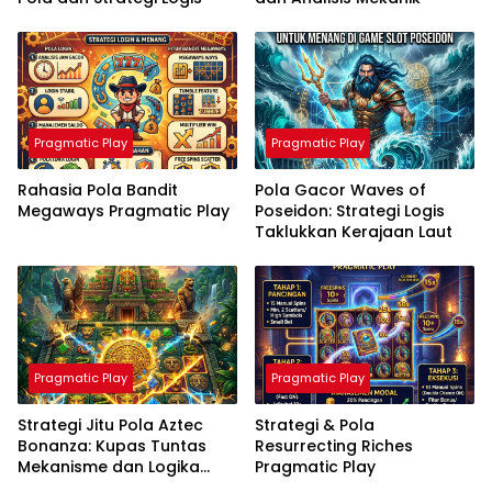
Pragmatic Play
Pragmatic Play
Rahasia Pola Bandit
Pola Gacor Waves of
Megaways Pragmatic Play
Poseidon: Strategi Logis
Taklukkan Kerajaan Laut
Pragmatic Play
Pragmatic Play
Strategi Jitu Pola Aztec
Strategi & Pola
Bonanza: Kupas Tuntas
Resurrecting Riches
Mekanisme dan Logika
Pragmatic Play
Permainan