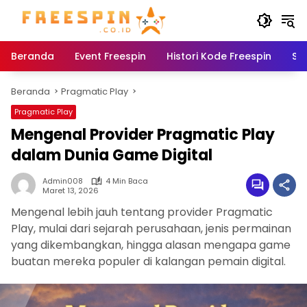
Langsung
ke
konten
Beranda
Event Freespin
Histori Kode Freespin
Slo
Beranda
Pragmatic Play
Pragmatic Play
Mengenal Provider Pragmatic Play
dalam Dunia Game Digital
Admin008
4 Min Baca
Maret 13, 2026
Mengenal lebih jauh tentang provider Pragmatic
Play, mulai dari sejarah perusahaan, jenis permainan
yang dikembangkan, hingga alasan mengapa game
buatan mereka populer di kalangan pemain digital.