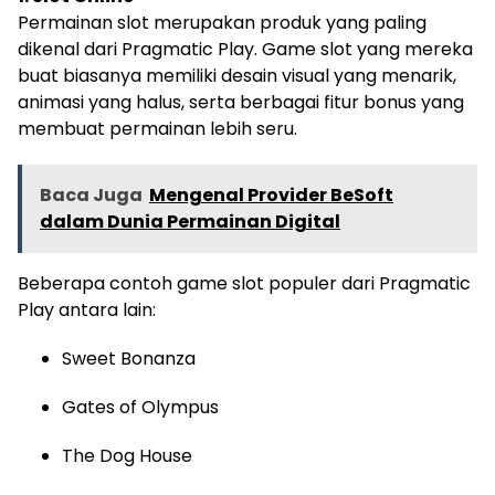
Permainan slot merupakan produk yang paling
dikenal dari Pragmatic Play. Game slot yang mereka
buat biasanya memiliki desain visual yang menarik,
animasi yang halus, serta berbagai fitur bonus yang
membuat permainan lebih seru.
Baca Juga
Mengenal Provider BeSoft
dalam Dunia Permainan Digital
Beberapa contoh game slot populer dari Pragmatic
Play antara lain:
Sweet Bonanza
Gates of Olympus
The Dog House