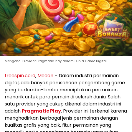
Mengenal Provider Pragmatic Play dalam Dunia Game Digital
freespin.co.id
,
Medan
– Dalam industri permainan
digital, ada banyak perusahaan pengembang game
yang berlomba-lomba menciptakan permainan
menarik untuk para pemain di seluruh dunia. Salah
satu provider yang cukup dikenal dalam industri ini
adalah
Pragmatic Play
. Provider ini terkenal karena
menghadirkan berbagai jenis permainan dengan
kualitas grafis yang baik, fitur permainan yang