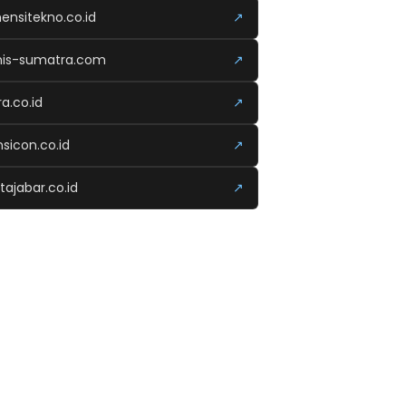
ensitekno.co.id
↗
nis-sumatra.com
↗
ra.co.id
↗
nsicon.co.id
↗
tajabar.co.id
↗