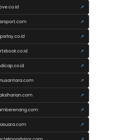
ove.co.id
↗
arsport.com
↗
parlay.co.id
↗
rtsbook.co.id
↗
dicap.co.id
↗
anusantara.com
↗
aksiharian.com
↗
lamberenang.com
↗
kasuara.com
↗
.teknoadvisor.com
↗