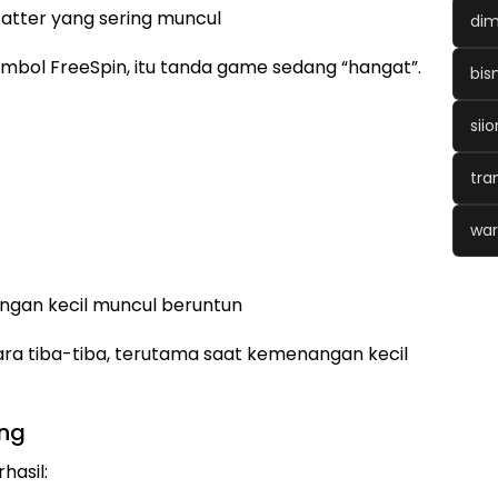
catter yang sering muncul
dim
imbol FreeSpin, itu tanda game sedang “hangat”.
bis
siio
tra
war
angan kecil muncul beruntun
cara tiba-tiba, terutama saat kemenangan kecil
ing
hasil: