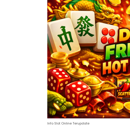
Info Slot Online Terupdate