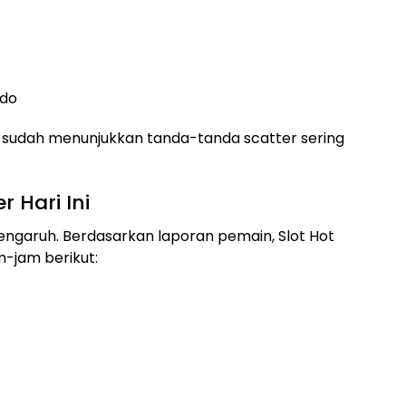
ldo
e sudah menunjukkan tanda-tanda scatter sering
 Hari Ini
engaruh. Berdasarkan laporan pemain, Slot Hot
m-jam berikut: