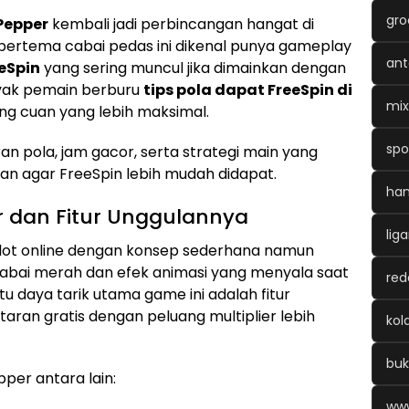
gro
Pepper
kembali jadi perbincangan hangat di
bertema cabai pedas ini dikenal punya gameplay
ant
eSpin
yang sering muncul jika dimainkan dengan
nyak pemain berburu
tips pola dapat FreeSpin di
mix
ng cuan yang lebih maksimal.
spo
an pola, jam gacor, serta strategi main yang
an agar FreeSpin lebih mudah didapat.
han
r dan Fitur Unggulannya
lig
lot online dengan konsep sederhana namun
 cabai merah dan efek animasi yang menyala saat
red
u daya tarik utama game ini adalah fitur
aran gratis dengan peluang multiplier lebih
ko
bu
pper antara lain:
www