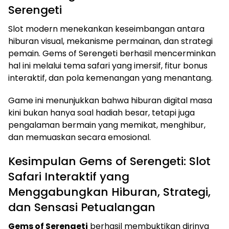
Serengeti
Slot modern menekankan keseimbangan antara
hiburan visual, mekanisme permainan, dan strategi
pemain. Gems of Serengeti berhasil mencerminkan
hal ini melalui tema safari yang imersif, fitur bonus
interaktif, dan pola kemenangan yang menantang.
Game ini menunjukkan bahwa hiburan digital masa
kini bukan hanya soal hadiah besar, tetapi juga
pengalaman bermain yang memikat, menghibur,
dan memuaskan secara emosional.
Kesimpulan Gems of Serengeti: Slot
Safari Interaktif yang
Menggabungkan Hiburan, Strategi,
dan Sensasi Petualangan
Gems of Serengeti
berhasil membuktikan dirinya