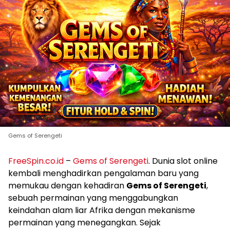
Gems of Serengeti
FreeSpin.co.id
–
Gems of Serengeti
. Dunia slot online
kembali menghadirkan pengalaman baru yang
memukau dengan kehadiran
Gems of Serengeti
,
sebuah permainan yang menggabungkan
keindahan alam liar Afrika dengan mekanisme
permainan yang menegangkan. Sejak