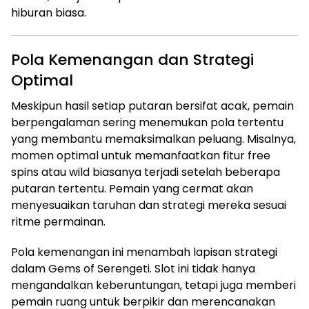
hiburan biasa.
Pola Kemenangan dan Strategi
Optimal
Meskipun hasil setiap putaran bersifat acak, pemain
berpengalaman sering menemukan pola tertentu
yang membantu memaksimalkan peluang. Misalnya,
momen optimal untuk memanfaatkan fitur free
spins atau wild biasanya terjadi setelah beberapa
putaran tertentu. Pemain yang cermat akan
menyesuaikan taruhan dan strategi mereka sesuai
ritme permainan.
Pola kemenangan ini menambah lapisan strategi
dalam Gems of Serengeti. Slot ini tidak hanya
mengandalkan keberuntungan, tetapi juga memberi
pemain ruang untuk berpikir dan merencanakan