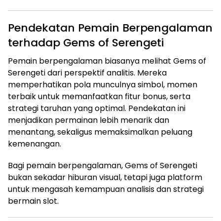
Pendekatan Pemain Berpengalaman
terhadap Gems of Serengeti
Pemain berpengalaman biasanya melihat Gems of
Serengeti dari perspektif analitis. Mereka
memperhatikan pola munculnya simbol, momen
terbaik untuk memanfaatkan fitur bonus, serta
strategi taruhan yang optimal. Pendekatan ini
menjadikan permainan lebih menarik dan
menantang, sekaligus memaksimalkan peluang
kemenangan.
Bagi pemain berpengalaman, Gems of Serengeti
bukan sekadar hiburan visual, tetapi juga platform
untuk mengasah kemampuan analisis dan strategi
bermain slot.