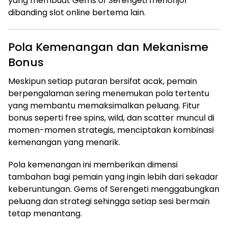
yang membuat Gems of Serengeti menonjol
dibanding slot online bertema lain.
Pola Kemenangan dan Mekanisme
Bonus
Meskipun setiap putaran bersifat acak, pemain
berpengalaman sering menemukan pola tertentu
yang membantu memaksimalkan peluang. Fitur
bonus seperti free spins, wild, dan scatter muncul di
momen-momen strategis, menciptakan kombinasi
kemenangan yang menarik.
Pola kemenangan ini memberikan dimensi
tambahan bagi pemain yang ingin lebih dari sekadar
keberuntungan. Gems of Serengeti menggabungkan
peluang dan strategi sehingga setiap sesi bermain
tetap menantang.