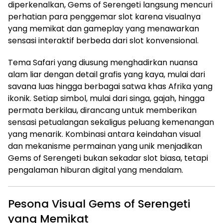
diperkenalkan, Gems of Serengeti langsung mencuri
perhatian para penggemar slot karena visualnya
yang memikat dan gameplay yang menawarkan
sensasi interaktif berbeda dari slot konvensional.
Tema Safari yang diusung menghadirkan nuansa
alam liar dengan detail grafis yang kaya, mulai dari
savana luas hingga berbagai satwa khas Afrika yang
ikonik. Setiap simbol, mulai dari singa, gajah, hingga
permata berkilau, dirancang untuk memberikan
sensasi petualangan sekaligus peluang kemenangan
yang menarik. Kombinasi antara keindahan visual
dan mekanisme permainan yang unik menjadikan
Gems of Serengeti bukan sekadar slot biasa, tetapi
pengalaman hiburan digital yang mendalam.
Pesona Visual Gems of Serengeti
yang Memikat