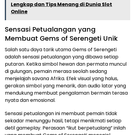
Lengkap dan Tips Menang di Dunia Slot
Online
Sensasi Petualangan yang
Membuat Gems of Serengeti Unik
Salah satu daya tarik utama Gems of Serengeti
adalah sensasi petualangan yang dibawa setiap
putaran. Ketika simbol hewan dan permata muncul
di gulungan, pemain merasa seolah sedang
menjelajah savana Afrika. Efek visual yang halus,
gerakan simbol yang menarik, dan audio latar yang
mendukung membuat pengalaman bermain terasa
nyata dan emosional.
Sensasi petualangan ini membuat pemain tidak
sekadar menunggu hasil, tetapi menikmati setiap
detil gameplay. Perasaan “ikut berpetualang” inilah