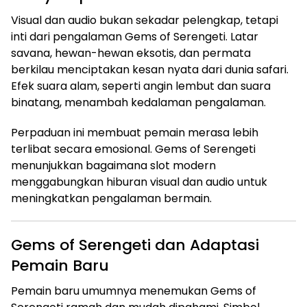
Visual dan audio bukan sekadar pelengkap, tetapi
inti dari pengalaman Gems of Serengeti. Latar
savana, hewan-hewan eksotis, dan permata
berkilau menciptakan kesan nyata dari dunia safari.
Efek suara alam, seperti angin lembut dan suara
binatang, menambah kedalaman pengalaman.
Perpaduan ini membuat pemain merasa lebih
terlibat secara emosional. Gems of Serengeti
menunjukkan bagaimana slot modern
menggabungkan hiburan visual dan audio untuk
meningkatkan pengalaman bermain.
Gems of Serengeti dan Adaptasi
Pemain Baru
Pemain baru umumnya menemukan Gems of