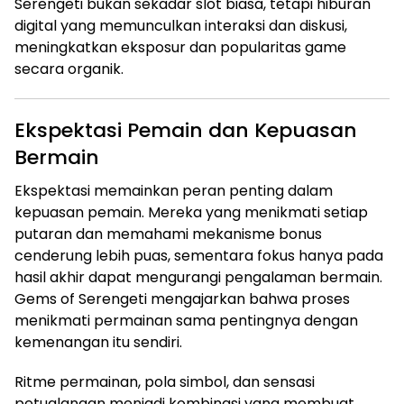
Serengeti bukan sekadar slot biasa, tetapi hiburan
digital yang memunculkan interaksi dan diskusi,
meningkatkan eksposur dan popularitas game
secara organik.
Ekspektasi Pemain dan Kepuasan
Bermain
Ekspektasi memainkan peran penting dalam
kepuasan pemain. Mereka yang menikmati setiap
putaran dan memahami mekanisme bonus
cenderung lebih puas, sementara fokus hanya pada
hasil akhir dapat mengurangi pengalaman bermain.
Gems of Serengeti mengajarkan bahwa proses
menikmati permainan sama pentingnya dengan
kemenangan itu sendiri.
Ritme permainan, pola simbol, dan sensasi
petualangan menjadi kombinasi yang membuat