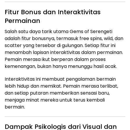
Fitur Bonus dan Interaktivitas
Permainan
Salah satu daya tarik utama Gems of Serengeti
adalah fitur bonusnya, termasuk free spins, wild, dan
scatter yang tersebar di gulungan. Setiap fitur ini
menambah lapisan interaktivitas dalam permainan.
Pemain merasa ikut berperan dalam proses
kemenangan, bukan hanya menunggu hasil acak.
Interaktivitas ini membuat pengalaman bermain
lebih hidup dan memikat. Pemain merasa terlibat,
dan setiap putaran memberikan sensasi baru,
menjaga minat mereka untuk terus kembali
bermain.
Dampak Psikologis dari Visual dan