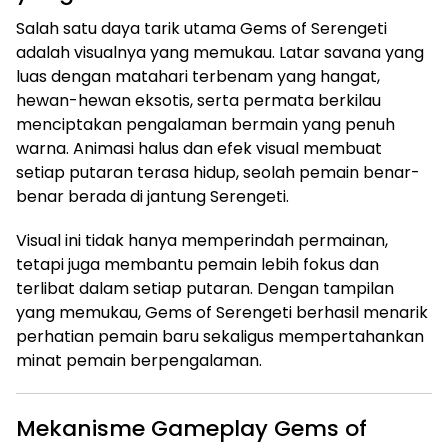
Salah satu daya tarik utama Gems of Serengeti
adalah visualnya yang memukau. Latar savana yang
luas dengan matahari terbenam yang hangat,
hewan-hewan eksotis, serta permata berkilau
menciptakan pengalaman bermain yang penuh
warna. Animasi halus dan efek visual membuat
setiap putaran terasa hidup, seolah pemain benar-
benar berada di jantung Serengeti.
Visual ini tidak hanya memperindah permainan,
tetapi juga membantu pemain lebih fokus dan
terlibat dalam setiap putaran. Dengan tampilan
yang memukau, Gems of Serengeti berhasil menarik
perhatian pemain baru sekaligus mempertahankan
minat pemain berpengalaman.
Mekanisme Gameplay Gems of