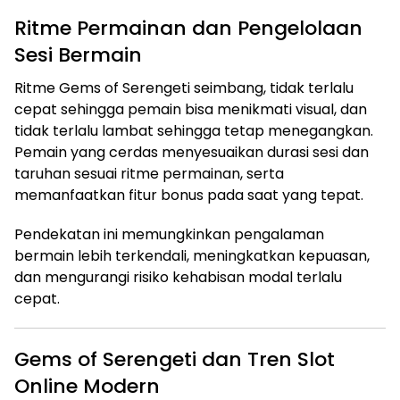
Ritme Permainan dan Pengelolaan
Sesi Bermain
Ritme Gems of Serengeti seimbang, tidak terlalu
cepat sehingga pemain bisa menikmati visual, dan
tidak terlalu lambat sehingga tetap menegangkan.
Pemain yang cerdas menyesuaikan durasi sesi dan
taruhan sesuai ritme permainan, serta
memanfaatkan fitur bonus pada saat yang tepat.
Pendekatan ini memungkinkan pengalaman
bermain lebih terkendali, meningkatkan kepuasan,
dan mengurangi risiko kehabisan modal terlalu
cepat.
Gems of Serengeti dan Tren Slot
Online Modern