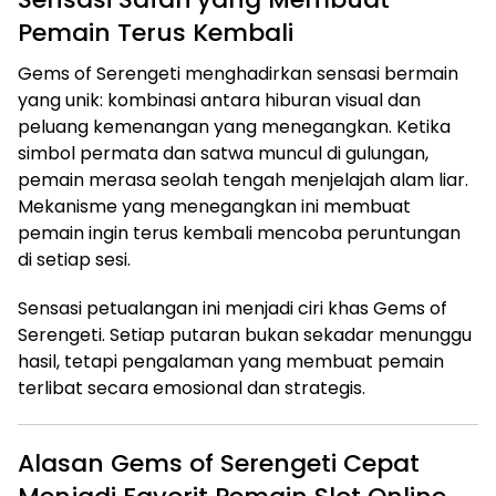
Pemain Terus Kembali
Gems of Serengeti menghadirkan sensasi bermain
yang unik: kombinasi antara hiburan visual dan
peluang kemenangan yang menegangkan. Ketika
simbol permata dan satwa muncul di gulungan,
pemain merasa seolah tengah menjelajah alam liar.
Mekanisme yang menegangkan ini membuat
pemain ingin terus kembali mencoba peruntungan
di setiap sesi.
Sensasi petualangan ini menjadi ciri khas Gems of
Serengeti. Setiap putaran bukan sekadar menunggu
hasil, tetapi pengalaman yang membuat pemain
terlibat secara emosional dan strategis.
Alasan Gems of Serengeti Cepat