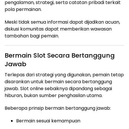
pengalaman, strategi, serta catatan pribadi terkait
pola permainan.
Meski tidak semua informasi dapat dijadikan acuan,
diskusi komunitas dapat memberikan wawasan
tambahan bagi pemain.
Bermain Slot Secara Bertanggung
Jawab
Terlepas dari strategi yang digunakan, pemain tetap
disarankan untuk bermain secara bertanggung
jawab. Slot online sebaiknya dipandang sebagai
hiburan, bukan sumber penghasilan utama.
Beberapa prinsip bermain bertanggung jawab:
Bermain sesuai kemampuan