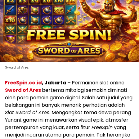
Sword of Ares
FreeSpin.co.id
, Jakarta –
Permainan slot online
Sword of Ares
bertema mitologi semakin diminati
oleh para pemain game digital. Salah satu judul yang
belakangan ini banyak menarik perhatian adalah
Slot Sword of Ares
. Mengangkat tema dewa perang
Yunani, game ini menawarkan visual epik, atmosfer
pertempuran yang kuat, serta fitur
FreeSpin
yang
menjadi incaran utama para pemain. Tak heran jika