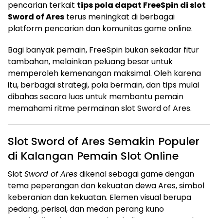
pencarian terkait
tips pola dapat FreeSpin di slot
Sword of Ares
terus meningkat di berbagai
platform pencarian dan komunitas game online.
Bagi banyak pemain, FreeSpin bukan sekadar fitur
tambahan, melainkan peluang besar untuk
memperoleh kemenangan maksimal. Oleh karena
itu, berbagai strategi, pola bermain, dan tips mulai
dibahas secara luas untuk membantu pemain
memahami ritme permainan slot Sword of Ares.
Slot Sword of Ares Semakin Populer
di Kalangan Pemain Slot Online
Slot
Sword of Ares
dikenal sebagai game dengan
tema peperangan dan kekuatan dewa Ares, simbol
keberanian dan kekuatan. Elemen visual berupa
pedang, perisai, dan medan perang kuno