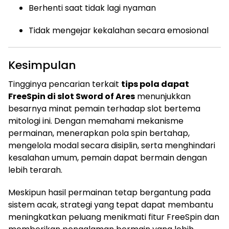
Berhenti saat tidak lagi nyaman
Tidak mengejar kekalahan secara emosional
Kesimpulan
Tingginya pencarian terkait
tips pola dapat
FreeSpin di slot Sword of Ares
menunjukkan
besarnya minat pemain terhadap slot bertema
mitologi ini. Dengan memahami mekanisme
permainan, menerapkan pola spin bertahap,
mengelola modal secara disiplin, serta menghindari
kesalahan umum, pemain dapat bermain dengan
lebih terarah.
Meskipun hasil permainan tetap bergantung pada
sistem acak, strategi yang tepat dapat membantu
meningkatkan peluang menikmati fitur FreeSpin dan