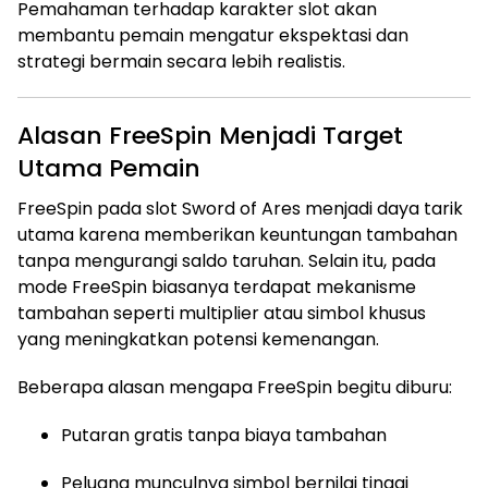
Pemahaman terhadap karakter slot akan
membantu pemain mengatur ekspektasi dan
strategi bermain secara lebih realistis.
Alasan FreeSpin Menjadi Target
Utama Pemain
FreeSpin pada slot Sword of Ares menjadi daya tarik
utama karena memberikan keuntungan tambahan
tanpa mengurangi saldo taruhan. Selain itu, pada
mode FreeSpin biasanya terdapat mekanisme
tambahan seperti multiplier atau simbol khusus
yang meningkatkan potensi kemenangan.
Beberapa alasan mengapa FreeSpin begitu diburu:
Putaran gratis tanpa biaya tambahan
Peluang munculnya simbol bernilai tinggi