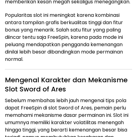
memberikan kesan megah sekaligus menegangkan.
Popularitas slot ini meningkat karena kombinasi
antara tampilan grafis berkualitas tinggi dan fitur
bonus yang menarik. Salah satu fitur yang paling
diincar tentu saja FreeSpin, karena pada mode ini
peluang mendapatkan pengganda kemenangan
dinilai lebih besar dibandingkan mode permainan
normal.
Mengenal Karakter dan Mekanisme
Slot Sword of Ares
Sebelum membahas lebih jauh mengenai tips pola
dapat FreeSpin di slot Sword of Ares, pemain perlu
memahami mekanisme dasar permainan ini. Slot ini
umumnya memiliki karakter volatilitas menengah
hingga tinggi, yang berarti kemenangan besar bisa