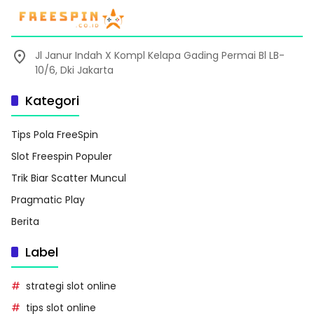
Jl Janur Indah X Kompl Kelapa Gading Permai Bl LB-
10/6, Dki Jakarta
Kategori
Tips Pola FreeSpin
Slot Freespin Populer
Trik Biar Scatter Muncul
Pragmatic Play
Berita
Label
strategi slot online
tips slot online