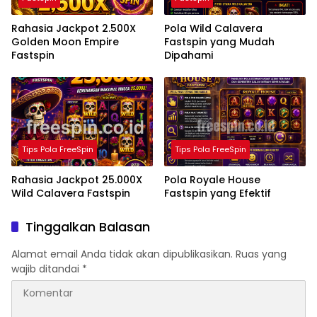
Rahasia Jackpot 2.500X
Pola Wild Calavera
Golden Moon Empire
Fastspin yang Mudah
Fastspin
Dipahami
Tips Pola FreeSpin
Tips Pola FreeSpin
Rahasia Jackpot 25.000X
Pola Royale House
Wild Calavera Fastspin
Fastspin yang Efektif
Tinggalkan Balasan
Alamat email Anda tidak akan dipublikasikan.
Ruas yang
wajib ditandai
*