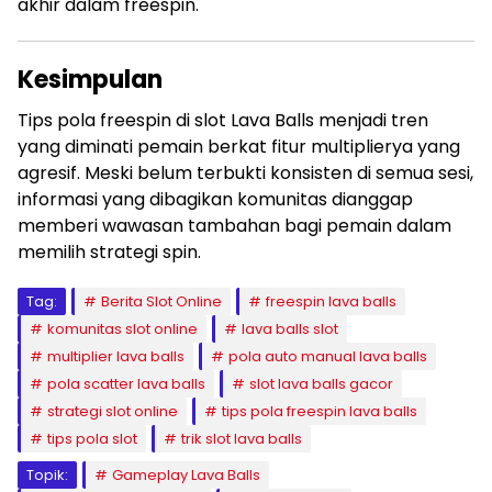
akhir dalam freespin.
Kesimpulan
Tips pola freespin di slot Lava Balls menjadi tren
yang diminati pemain berkat fitur multiplierya yang
agresif. Meski belum terbukti konsisten di semua sesi,
informasi yang dibagikan komunitas dianggap
memberi wawasan tambahan bagi pemain dalam
memilih strategi spin.
Tag:
Berita Slot Online
freespin lava balls
komunitas slot online
lava balls slot
multiplier lava balls
pola auto manual lava balls
pola scatter lava balls
slot lava balls gacor
strategi slot online
tips pola freespin lava balls
tips pola slot
trik slot lava balls
Topik:
Gameplay Lava Balls