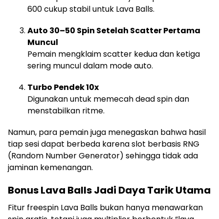
600 cukup stabil untuk Lava Balls.
Auto 30–50 Spin Setelah Scatter Pertama
Muncul
Pemain mengklaim scatter kedua dan ketiga
sering muncul dalam mode auto.
Turbo Pendek 10x
Digunakan untuk memecah dead spin dan
menstabilkan ritme.
Namun, para pemain juga menegaskan bahwa hasil
tiap sesi dapat berbeda karena slot berbasis RNG
(Random Number Generator) sehingga tidak ada
jaminan kemenangan.
Bonus Lava Balls Jadi Daya Tarik Utama
Fitur freespin Lava Balls bukan hanya menawarkan