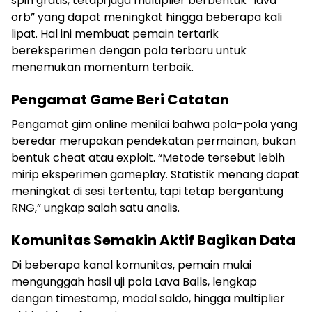
spin gratis, tetapi juga multiplier berbentuk “lava
orb” yang dapat meningkat hingga beberapa kali
lipat. Hal ini membuat pemain tertarik
bereksperimen dengan pola terbaru untuk
menemukan momentum terbaik.
Pengamat Game Beri Catatan
Pengamat gim online menilai bahwa pola-pola yang
beredar merupakan pendekatan permainan, bukan
bentuk cheat atau exploit. “Metode tersebut lebih
mirip eksperimen gameplay. Statistik menang dapat
meningkat di sesi tertentu, tapi tetap bergantung
RNG,” ungkap salah satu analis.
Komunitas Semakin Aktif Bagikan Data
Di beberapa kanal komunitas, pemain mulai
mengunggah hasil uji pola Lava Balls, lengkap
dengan timestamp, modal saldo, hingga multiplier