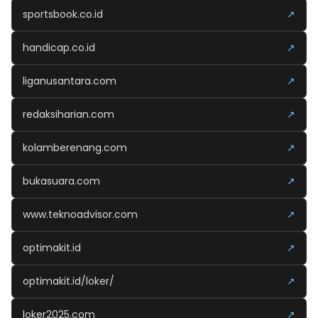
sportsbook.co.id
↗
handicap.co.id
↗
liganusantara.com
↗
redaksiharian.com
↗
kolamberenang.com
↗
bukasuara.com
↗
www.teknoadvisor.com
↗
optimakit.id
↗
optimakit.id/loker/
↗
loker2025.com
↗