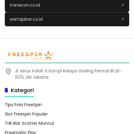
transicon.co.id
↗
wartajabar.co.id
↗
Jl Janur Indah X Kompl Kelapa Gading Permai Bl LB-
10/6, Dki Jakarta
Kategori
Tips Pola FreeSpin
Slot Freespin Populer
Trik Biar Scatter Muncul
Pragmatic Play