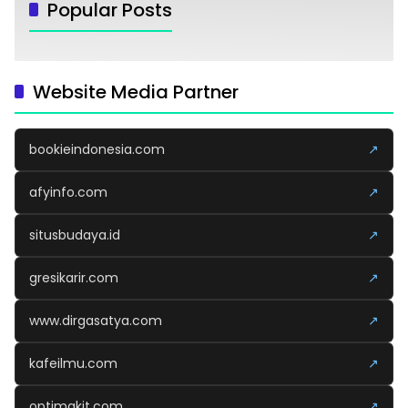
Popular Posts
Website Media Partner
bookieindonesia.com
↗
afyinfo.com
↗
situsbudaya.id
↗
gresikarir.com
↗
www.dirgasatya.com
↗
kafeilmu.com
↗
optimakit.com
↗