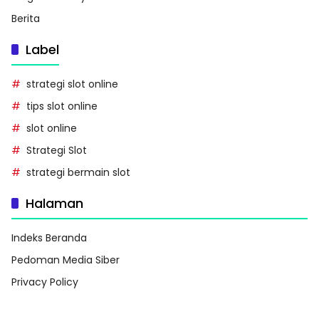
Berita
Label
strategi slot online
tips slot online
slot online
Strategi Slot
strategi bermain slot
Halaman
Indeks Beranda
Pedoman Media Siber
Privacy Policy