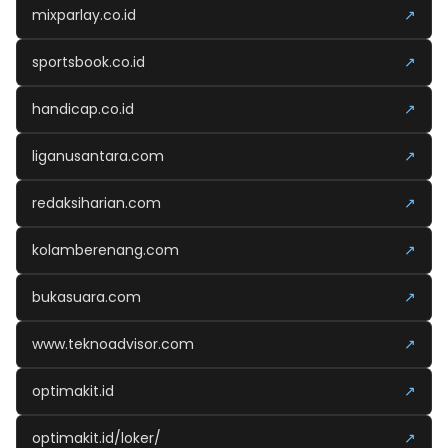
mixparlay.co.id
↗
sportsbook.co.id
↗
handicap.co.id
↗
liganusantara.com
↗
redaksiharian.com
↗
kolamberenang.com
↗
bukasuara.com
↗
www.teknoadvisor.com
↗
optimakit.id
↗
optimakit.id/loker/
↗