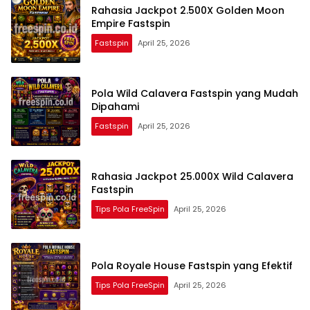
Rahasia Jackpot 2.500X Golden Moon
Empire Fastspin
Fastspin
April 25, 2026
Pola Wild Calavera Fastspin yang Mudah
Dipahami
Fastspin
April 25, 2026
Rahasia Jackpot 25.000X Wild Calavera
Fastspin
Tips Pola FreeSpin
April 25, 2026
Pola Royale House Fastspin yang Efektif
Tips Pola FreeSpin
April 25, 2026