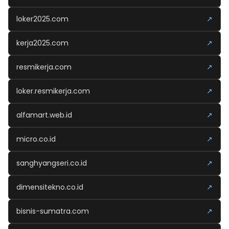
loker2025.com
↗
kerja2025.com
↗
resmikerja.com
↗
loker.resmikerja.com
↗
alfamart.web.id
↗
micro.co.id
↗
sanghyangseri.co.id
↗
dimensitekno.co.id
↗
bisnis-sumatra.com
↗