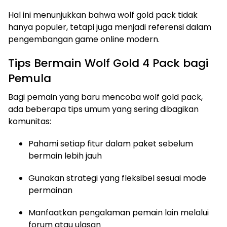
Hal ini menunjukkan bahwa wolf gold pack tidak
hanya populer, tetapi juga menjadi referensi dalam
pengembangan game online modern.
Tips Bermain Wolf Gold 4 Pack bagi
Pemula
Bagi pemain yang baru mencoba wolf gold pack,
ada beberapa tips umum yang sering dibagikan
komunitas:
Pahami setiap fitur dalam paket sebelum
bermain lebih jauh
Gunakan strategi yang fleksibel sesuai mode
permainan
Manfaatkan pengalaman pemain lain melalui
forum atau ulasan