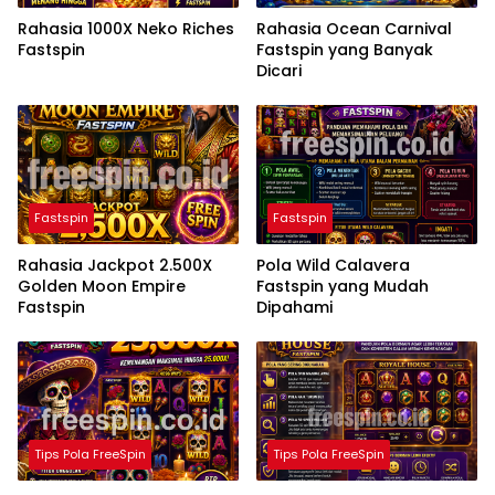
Rahasia 1000X Neko Riches
Rahasia Ocean Carnival
Fastspin
Fastspin yang Banyak
Dicari
Fastspin
Fastspin
Rahasia Jackpot 2.500X
Pola Wild Calavera
Golden Moon Empire
Fastspin yang Mudah
Fastspin
Dipahami
Tips Pola FreeSpin
Tips Pola FreeSpin