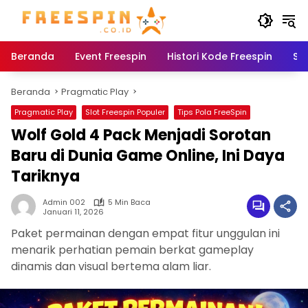
Langsung
ke
konten
Beranda
Event Freespin
Histori Kode Freespin
Slo
Beranda
Pragmatic Play
Pragmatic Play
Slot Freespin Populer
Tips Pola FreeSpin
Wolf Gold 4 Pack Menjadi Sorotan
Baru di Dunia Game Online, Ini Daya
Tariknya
Admin 002
5 Min Baca
Januari 11, 2026
Paket permainan dengan empat fitur unggulan ini
menarik perhatian pemain berkat gameplay
dinamis dan visual bertema alam liar.