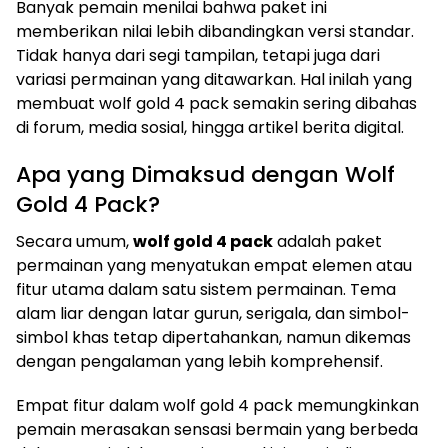
Banyak pemain menilai bahwa paket ini
memberikan nilai lebih dibandingkan versi standar.
Tidak hanya dari segi tampilan, tetapi juga dari
variasi permainan yang ditawarkan. Hal inilah yang
membuat wolf gold 4 pack semakin sering dibahas
di forum, media sosial, hingga artikel berita digital.
Apa yang Dimaksud dengan Wolf
Gold 4 Pack?
Secara umum,
wolf gold 4 pack
adalah paket
permainan yang menyatukan empat elemen atau
fitur utama dalam satu sistem permainan. Tema
alam liar dengan latar gurun, serigala, dan simbol-
simbol khas tetap dipertahankan, namun dikemas
dengan pengalaman yang lebih komprehensif.
Empat fitur dalam wolf gold 4 pack memungkinkan
pemain merasakan sensasi bermain yang berbeda