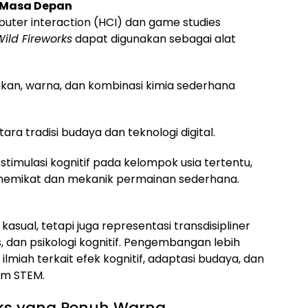
an Masa Depan
uter interaction (HCI) dan game studies
Wild Fireworks
dapat digunakan sebagai alat
akan, warna, dan kombinasi kimia sederhana
tara tradisi budaya dan teknologi digital.
 stimulasi kognitif pada kelompok usia tertentu,
 memikat dan mekanik permainan sederhana.
sual, tetapi juga representasi transdisipliner
dan psikologi kognitif. Pengembangan lebih
lmiah terkait efek kognitif, adaptasi budaya, dan
um STEM.
rks yang Penuh Warna