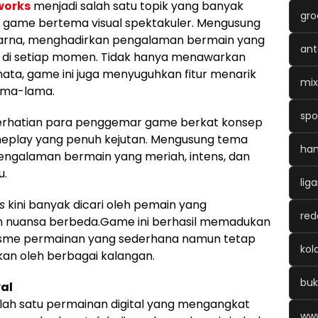
works
menjadi salah satu topik yang banyak
gro
 game bertema visual spektakuler. Mengusung
arna, menghadirkan pengalaman bermain yang
ant
tan di setiap momen. Tidak hanya menawarkan
ata, game ini juga menyuguhkan fitur menarik
mix
ama-lama.
spo
erhatian para penggemar game berkat konsep
meplay yang penuh kejutan. Mengusung tema
han
ngalaman bermain yang meriah, intens, dan
u.
lig
s
kini banyak dicari oleh pemain yang
red
 nuansa berbeda.Game ini berhasil memadukan
nisme permainan yang sederhana namun tetap
ko
an oleh berbagai kalangan.
bu
wal
ah satu permainan digital yang mengangkat
www