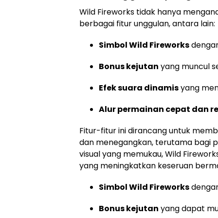
Wild Fireworks tidak hanya mengand
berbagai fitur unggulan, antara lain:
Simbol Wild Fireworks
dengan
Bonus kejutan
yang muncul s
Efek suara dinamis
yang men
Alur permainan cepat dan r
Fitur-fitur ini dirancang untuk mem
dan menegangkan, terutama bagi pe
visual yang memukau, Wild Fireworks
yang meningkatkan keseruan bermain
Simbol Wild Fireworks
dengan
Bonus kejutan
yang dapat mu