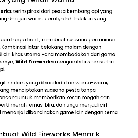
works
terinspirasi dari pesta kembang api yang
cang dengan warna cerah, efek ledakan yang
yaan tanpa henti, membuat suasana permainan
on.Kombinasi latar belakang malam dengan
di ciri khas utama yang membedakan dari game
manya,
Wild Fireworks
mengambil inspirasi dari
i.
git malam yang dihiasi ledakan warna-warni,
s yang menciptakan suasana pesta tanpa
dirancang untuk memberikan kesan megah dan
ti merah, emas, biru, dan ungu menjadi ciri
l menonjol dibandingkan game lain dengan tema
buat Wild Fireworks Menarik