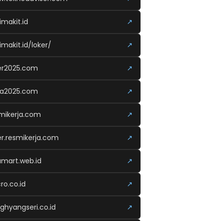
imakit.id
↗
imakit.id/loker/
↗
er2025.com
↗
ja2025.com
↗
mikerja.com
↗
er.resmikerja.com
↗
amart.web.id
↗
ro.co.id
↗
ghyangseri.co.id
↗