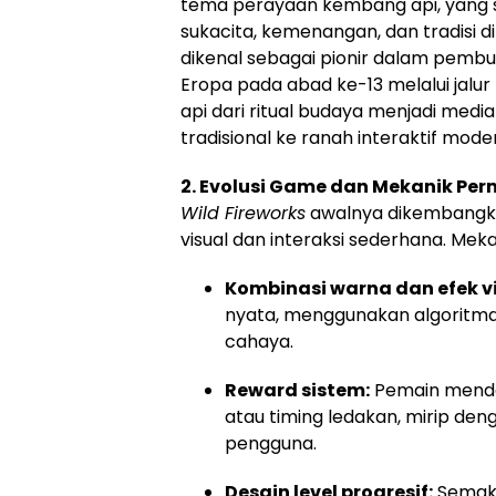
tema perayaan kembang api, yang s
sukacita, kemenangan, dan tradisi d
dikenal sebagai pionir dalam pem
Eropa pada abad ke-13 melalui jalu
api dari ritual budaya menjadi med
tradisional ke ranah interaktif mode
2. Evolusi Game dan Mekanik Pe
Wild Fireworks
awalnya dikembangka
visual dan interaksi sederhana. Me
Kombinasi warna dan efek vi
nyata, menggunakan algoritma 
cahaya.
Reward sistem:
Pemain menda
atau timing ledakan, mirip den
pengguna.
Desain level progresif:
Semakin