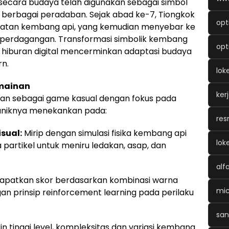
ecara budaya telah digunakan sebagai simbol
i berbagai peradaban. Sejak abad ke-7, Tiongkok
opt
buatan kembang api, yang kemudian menyebar ke
r perdagangan. Transformasi simbolik kembang
opt
ia hiburan digital mencerminkan adaptasi budaya
rn.
lok
rmainan
ker
n sebagai game kasual dengan fokus pada
kaniknya menekankan pada:
res
sual:
Mirip dengan simulasi fisika kembang api
lok
partikel untuk meniru ledakan, asap, dan
alf
patkan skor berdasarkan kombinasi warna
mic
gan prinsip reinforcement learning pada perilaku
san
 tinggi level, kompleksitas dan variasi kembang