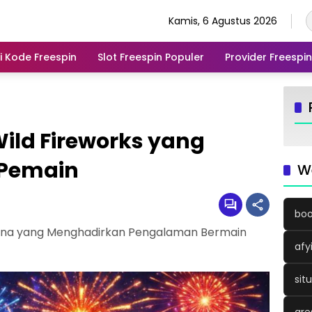
Kamis, 6 Agustus 2026
ri Kode Freespin
Slot Freespin Populer
Provider Freespin
Wild Fireworks yang
 Pemain
W
boo
arna yang Menghadirkan Pengalaman Bermain
afy
sit