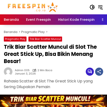
Langsung
ke
konten
Beranda
Event Freespin
Histori Kode Freespin
Slo
Beranda
Pragmatic Play
Pragmatic Play
Trik Biar Scatter Muncul
Trik Biar Scatter Muncul di Slot The
Great Stick Up, Bisa Bikin Menang
Besar!
Admin 005
2 Min Baca
Januari 3, 2026
Rahasia Scatter di Slot The Great Stick Up yang
Sering Dilupakan Pemain