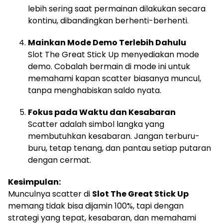
lebih sering saat permainan dilakukan secara
kontinu, dibandingkan berhenti-berhenti.
Mainkan Mode Demo Terlebih Dahulu
Slot The Great Stick Up menyediakan mode
demo. Cobalah bermain di mode ini untuk
memahami kapan scatter biasanya muncul,
tanpa menghabiskan saldo nyata.
Fokus pada Waktu dan Kesabaran
Scatter adalah simbol langka yang
membutuhkan kesabaran. Jangan terburu-
buru, tetap tenang, dan pantau setiap putaran
dengan cermat.
Kesimpulan:
Munculnya scatter di
Slot The Great Stick Up
memang tidak bisa dijamin 100%, tapi dengan
strategi yang tepat, kesabaran, dan memahami