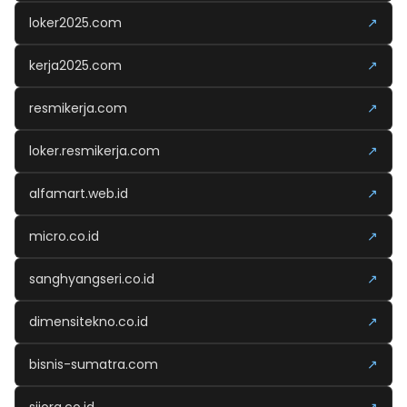
loker2025.com
↗
kerja2025.com
↗
resmikerja.com
↗
loker.resmikerja.com
↗
alfamart.web.id
↗
micro.co.id
↗
sanghyangseri.co.id
↗
dimensitekno.co.id
↗
bisnis-sumatra.com
↗