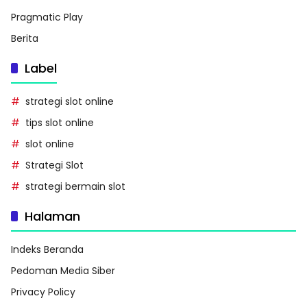
Pragmatic Play
Berita
Label
strategi slot online
tips slot online
slot online
Strategi Slot
strategi bermain slot
Halaman
Indeks Beranda
Pedoman Media Siber
Privacy Policy