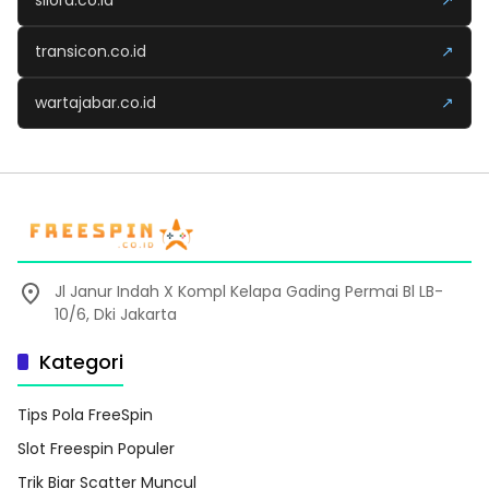
siiora.co.id
↗
transicon.co.id
↗
wartajabar.co.id
↗
Jl Janur Indah X Kompl Kelapa Gading Permai Bl LB-
10/6, Dki Jakarta
Kategori
Tips Pola FreeSpin
Slot Freespin Populer
Trik Biar Scatter Muncul