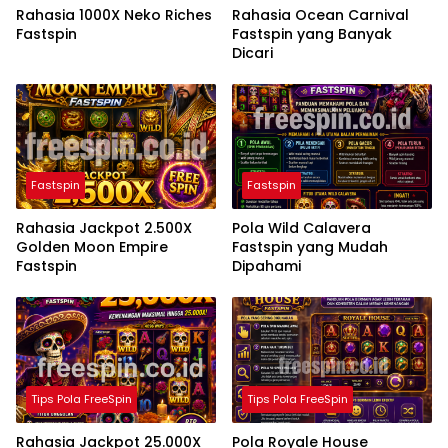
Rahasia 1000X Neko Riches
Rahasia Ocean Carnival
Fastspin
Fastspin yang Banyak
Dicari
Fastspin
Fastspin
Rahasia Jackpot 2.500X
Pola Wild Calavera
Golden Moon Empire
Fastspin yang Mudah
Fastspin
Dipahami
Tips Pola FreeSpin
Tips Pola FreeSpin
Rahasia Jackpot 25.000X
Pola Royale House