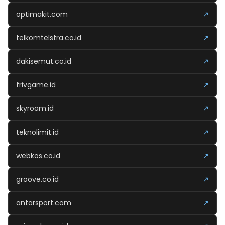
optimakit.com
↗
telkomtelstra.co.id
↗
dakisemut.co.id
↗
frivgame.id
↗
skyroam.id
↗
teknolimit.id
↗
webkos.co.id
↗
groove.co.id
↗
antarsport.com
↗