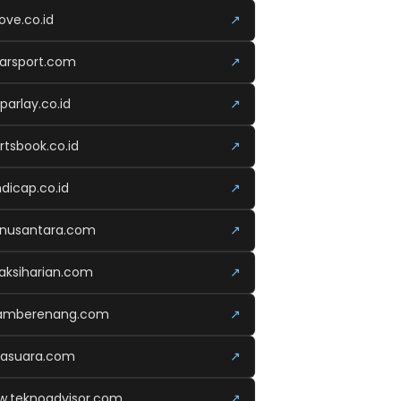
ove.co.id
↗
arsport.com
↗
parlay.co.id
↗
rtsbook.co.id
↗
dicap.co.id
↗
anusantara.com
↗
aksiharian.com
↗
lamberenang.com
↗
kasuara.com
↗
.teknoadvisor.com
↗