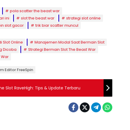
pola scatter the beast war
ri ini
slot the beast war
strategi slot online
pin slot gacor
trik biar scatter muncul
 Slot Online
Manajemen Modal Saat Bermain Slot
ng Dicoba
Strategi Bermain Slot The Beast War
t War
Tim Editor FreeSpin
ame Slot RaveHigh: Tips & Update Terbaru