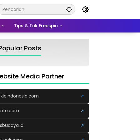
Tips & Trik Freespin
Popular Posts
ebsite Media Partner
kieindonesia.com
↗
info.com
↗
usbudaya.id
↗