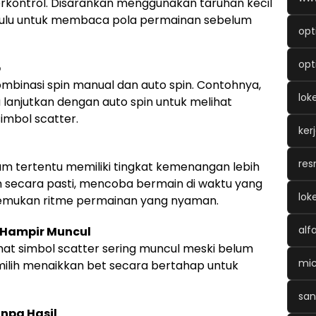
rkontrol. Disarankan menggunakan taruhan kecil
hulu untuk membaca pola permainan sebelum
opt
opt
p
inasi spin manual dan auto spin. Contohnya,
lok
u lanjutkan dengan auto spin untuk melihat
imbol scatter.
ker
res
m tertentu memiliki tingkat kemenangan lebih
kan secara pasti, mencoba bermain di waktu yang
lok
mukan ritme permainan yang nyaman.
alf
r Hampir Muncul
hat simbol scatter sering muncul meski belum
mic
ilih menaikkan bet secara bertahap untuk
san
anpa Hasil