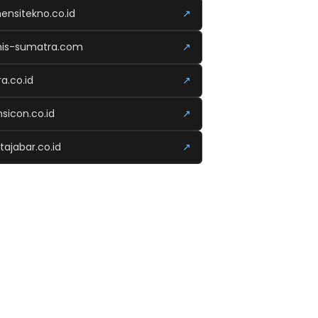
ensitekno.co.id
↗
nis-sumatra.com
↗
ra.co.id
↗
nsicon.co.id
↗
tajabar.co.id
↗