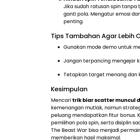
Jika sudah ratusan spin tanpa 
ganti pola. Mengatur emosi d
penting.
Tips Tambahan Agar Lebih 
Gunakan mode demo untuk mem
Jangan terpancing mengejar 
Tetapkan target menang dan k
Kesimpulan
Mencari
trik biar scatter muncul 
kemenangan mutlak, namun strate
peluang mendapatkan fitur bonus. 
pemilihan pola spin, serta disiplin 
The Beast War bisa menjadi permain
memberikan hasil maksimal.