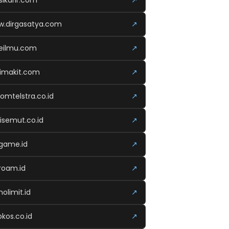
sikarir.com
↗
.dirgasatya.com
↗
eilmu.com
↗
imakit.com
↗
komtelstra.co.id
↗
isemut.co.id
↗
vgame.id
↗
roam.id
↗
nolimit.id
↗
kos.co.id
↗