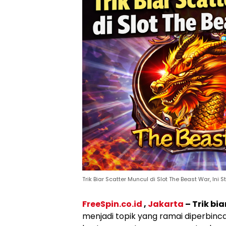
Trik Biar Scatter Muncul di Slot The Beast War, In
FreeSpin.co.id
,
Jakarta
– Trik bi
menjadi topik yang ramai diperbinc