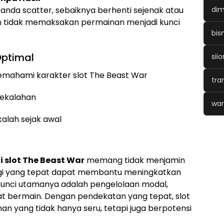
tanda scatter, sebaiknya berhenti sejenak atau
dim
an tidak memaksakan permainan menjadi kunci
bis
Optimal
siio
ahami karakter slot The Beast War
tra
kekalahan
war
alah sejak awal
di slot The Beast War
memang tidak menjamin
gi yang tepat dapat membantu meningkatkan
Kunci utamanya adalah pengelolaan modal,
saat bermain. Dengan pendekatan yang tepat, slot
an yang tidak hanya seru, tetapi juga berpotensi