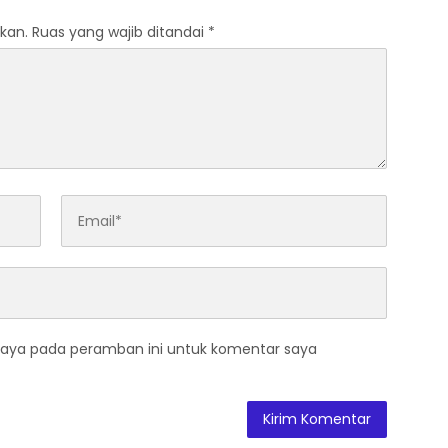
kan.
Ruas yang wajib ditandai
*
saya pada peramban ini untuk komentar saya