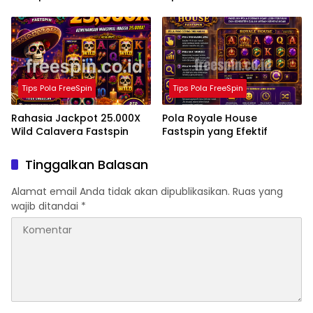
Tips Pola FreeSpin
Tips Pola FreeSpin
Rahasia Jackpot 25.000X
Pola Royale House
Wild Calavera Fastspin
Fastspin yang Efektif
Tinggalkan Balasan
Alamat email Anda tidak akan dipublikasikan.
Ruas yang
wajib ditandai
*