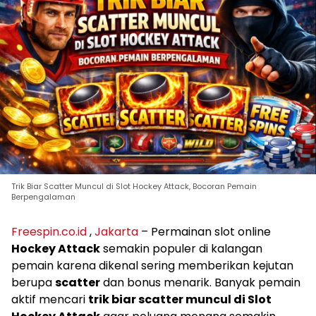
Trik Biar Scatter Muncul di Slot Hockey Attack, Bocoran Pemain
Berpengalaman
Freespin.co.id
,
Jakarta
– Permainan slot online
Hockey Attack
semakin populer di kalangan
pemain karena dikenal sering memberikan kejutan
berupa
scatter
dan bonus menarik. Banyak pemain
aktif mencari
trik biar scatter muncul di Slot