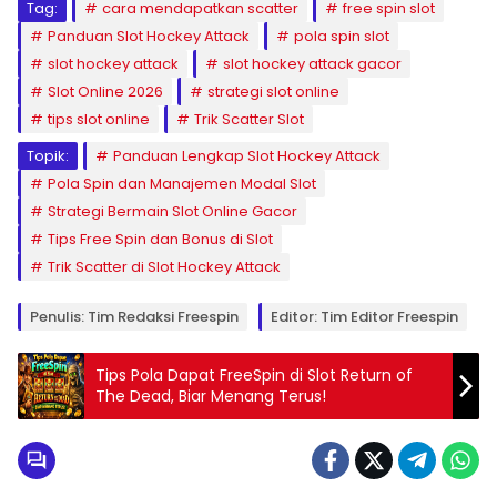
Tag:
cara mendapatkan scatter
free spin slot
Panduan Slot Hockey Attack
pola spin slot
slot hockey attack
slot hockey attack gacor
Slot Online 2026
strategi slot online
tips slot online
Trik Scatter Slot
Topik:
Panduan Lengkap Slot Hockey Attack
Pola Spin dan Manajemen Modal Slot
Strategi Bermain Slot Online Gacor
Tips Free Spin dan Bonus di Slot
Trik Scatter di Slot Hockey Attack
Penulis: Tim Redaksi Freespin
Editor: Tim Editor Freespin
Tips Pola Dapat FreeSpin di Slot Return of
The Dead, Biar Menang Terus!