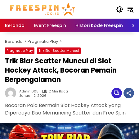
Langsung
ke
konten
Beranda
Event Freespin
Histori Kode Freespin
Slo
Beranda
Pragmatic Play
Pragmatic Play
Trik Biar Scatter Muncul
Trik Biar Scatter Muncul di Slot
Hockey Attack, Bocoran Pemain
Berpengalaman
Admin 005
2 Min Baca
Januari 2, 2026
Bocoran Pola Bermain Slot Hockey Attack yang
Dipercaya Bisa Memancing Scatter dan Free Spin