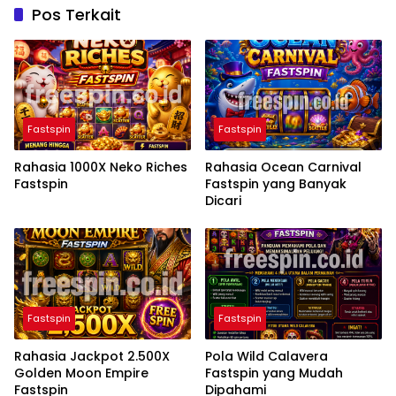
Pos Terkait
Fastspin
Fastspin
Rahasia 1000X Neko Riches
Rahasia Ocean Carnival
Fastspin
Fastspin yang Banyak
Dicari
Fastspin
Fastspin
Rahasia Jackpot 2.500X
Pola Wild Calavera
Golden Moon Empire
Fastspin yang Mudah
Fastspin
Dipahami