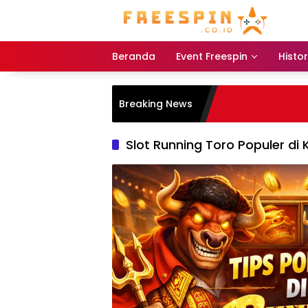
Langsung
ke
konten
Beranda
Event Freespin
Histo
Breaking News
Slot Running Toro Populer di