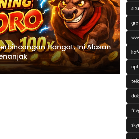
sit
gre
www
Perbincangan Hangat, Ini Alasan
kaf
Menanjak
opt
tel
dak
fri
sky