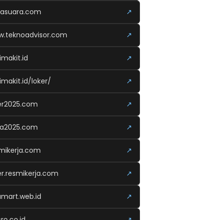
kasuara.com
↗
.teknoadvisor.com
↗
imakit.id
↗
imakit.id/loker/
↗
er2025.com
↗
ja2025.com
↗
mikerja.com
↗
er.resmikerja.com
↗
amart.web.id
↗
ro.co.id
↗