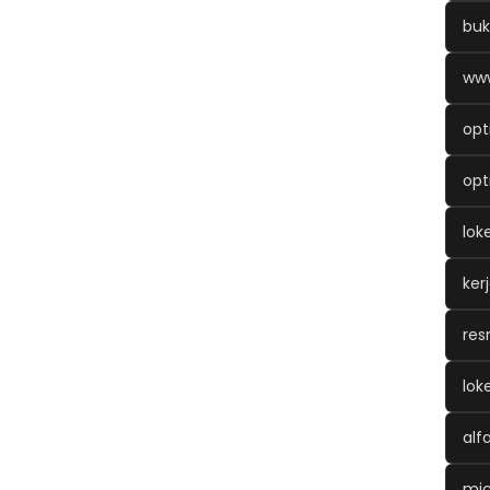
bu
www
opt
opt
lok
ker
res
lok
alf
mic