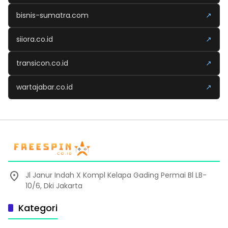
bisnis-sumatra.com
↗
siiora.co.id
↗
transicon.co.id
↗
wartajabar.co.id
↗
Jl Janur Indah X Kompl Kelapa Gading Permai Bl LB-
10/6, Dki Jakarta
Kategori