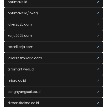
optimakit.id
↗
optimakit.id/loker/
↗
loker2025.com
↗
kerja2025.com
↗
resmikerja.com
↗
loker.resmikerja.com
↗
alfamart.web.id
↗
micro.co.id
↗
sanghyangseri.co.id
↗
dimensitekno.co.id
↗