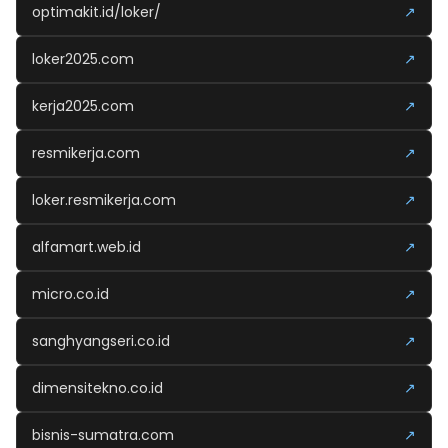
optimakit.id/loker/
↗
loker2025.com
↗
kerja2025.com
↗
resmikerja.com
↗
loker.resmikerja.com
↗
alfamart.web.id
↗
micro.co.id
↗
sanghyangseri.co.id
↗
dimensitekno.co.id
↗
bisnis-sumatra.com
↗