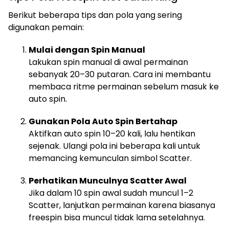
Berikut beberapa tips dan pola yang sering
digunakan pemain:
Mulai dengan Spin Manual
Lakukan spin manual di awal permainan
sebanyak 20–30 putaran. Cara ini membantu
membaca ritme permainan sebelum masuk ke
auto spin.
Gunakan Pola Auto Spin Bertahap
Aktifkan auto spin 10–20 kali, lalu hentikan
sejenak. Ulangi pola ini beberapa kali untuk
memancing kemunculan simbol Scatter.
Perhatikan Munculnya Scatter Awal
Jika dalam 10 spin awal sudah muncul 1–2
Scatter, lanjutkan permainan karena biasanya
freespin bisa muncul tidak lama setelahnya.