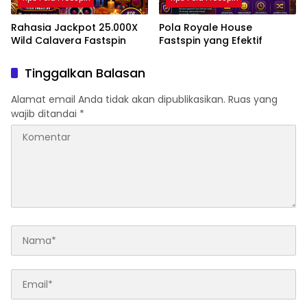
Rahasia Jackpot 25.000X
Pola Royale House
Wild Calavera Fastspin
Fastspin yang Efektif
Tinggalkan Balasan
Alamat email Anda tidak akan dipublikasikan.
Ruas yang
wajib ditandai
*