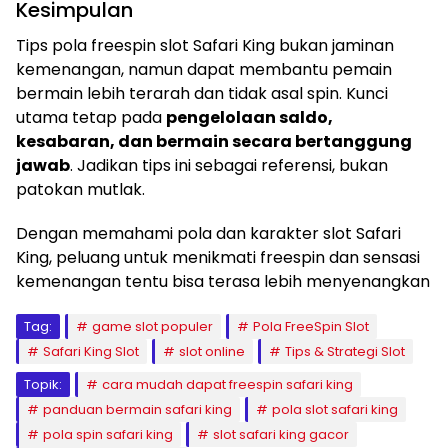
Kesimpulan
Tips pola freespin slot Safari King bukan jaminan
kemenangan, namun dapat membantu pemain
bermain lebih terarah dan tidak asal spin. Kunci
utama tetap pada
pengelolaan saldo,
kesabaran, dan bermain secara bertanggung
jawab
. Jadikan tips ini sebagai referensi, bukan
patokan mutlak.
Dengan memahami pola dan karakter slot Safari
King, peluang untuk menikmati freespin dan sensasi
kemenangan tentu bisa terasa lebih menyenangkan
Tag:
game slot populer
Pola FreeSpin Slot
Safari King Slot
slot online
Tips & Strategi Slot
Topik:
cara mudah dapat freespin safari king
panduan bermain safari king
pola slot safari king
pola spin safari king
slot safari king gacor