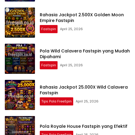
Rahasia Jackpot 2.500X Golden Moon
Empire Fastspin
Fastspin
April 25, 2026
Pola Wild Calavera Fastspin yang Mudah
Dipahami
Fastspin
April 25, 2026
Rahasia Jackpot 25.000X Wild Calavera
Fastspin
Tips Pola FreeSpin
April 25, 2026
Pola Royale House Fastspin yang Efektif
Tips Pola FreeSpin
April 25, 2026