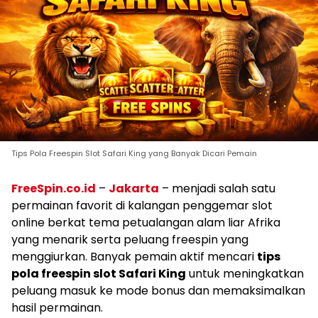
Tips Pola Freespin Slot Safari King yang Banyak Dicari Pemain
FreeSpin.co.id
–
Jakarta
– menjadi salah satu
permainan favorit di kalangan penggemar slot
online berkat tema petualangan alam liar Afrika
yang menarik serta peluang freespin yang
menggiurkan. Banyak pemain aktif mencari
tips
pola freespin slot Safari King
untuk meningkatkan
peluang masuk ke mode bonus dan memaksimalkan
hasil permainan.