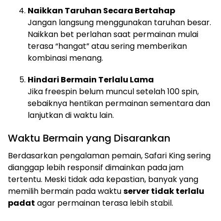
Naikkan Taruhan Secara Bertahap
Jangan langsung menggunakan taruhan besar.
Naikkan bet perlahan saat permainan mulai
terasa “hangat” atau sering memberikan
kombinasi menang.
Hindari Bermain Terlalu Lama
Jika freespin belum muncul setelah 100 spin,
sebaiknya hentikan permainan sementara dan
lanjutkan di waktu lain.
Waktu Bermain yang Disarankan
Berdasarkan pengalaman pemain, Safari King sering
dianggap lebih responsif dimainkan pada jam
tertentu. Meski tidak ada kepastian, banyak yang
memilih bermain pada waktu
server tidak terlalu
padat
agar permainan terasa lebih stabil.