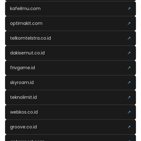
kafeilmu.com
↗
optimakit.com
↗
telkomtelstra.co.id
↗
dakisemut.co.id
↗
frivgame.id
↗
skyroam.id
↗
teknolimit.id
↗
webkos.co.id
↗
groove.co.id
↗