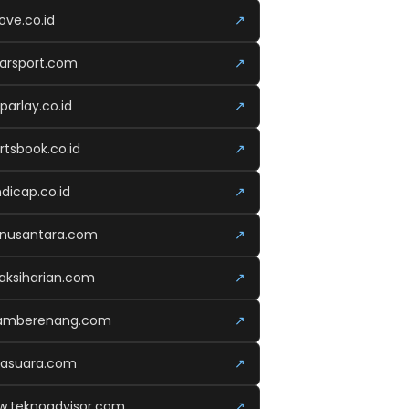
ove.co.id
↗
arsport.com
↗
parlay.co.id
↗
rtsbook.co.id
↗
dicap.co.id
↗
anusantara.com
↗
aksiharian.com
↗
lamberenang.com
↗
kasuara.com
↗
.teknoadvisor.com
↗