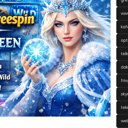
gre
www
kaf
opt
tel
dak
fri
sky
tek
web