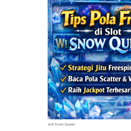
slot Snow Queen