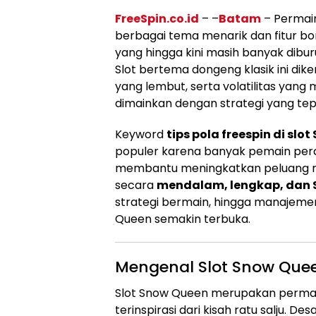
FreeSpin.co.id
– –
Batam
– Permai
berbagai tema menarik dan fitur b
yang hingga kini masih banyak dibu
Slot bertema dongeng klasik ini dike
yang lembut, serta volatilitas ya
dimainkan dengan strategi yang tep
Keyword
tips pola freespin di slo
populer karena banyak pemain pe
membantu meningkatkan peluang ma
secara
mendalam, lengkap, dan S
strategi bermain, hingga manajemen
Queen semakin terbuka.
Mengenal Slot Snow Que
Slot Snow Queen merupakan permai
terinspirasi dari kisah ratu salju. D