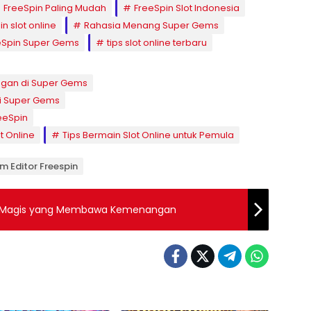
FreeSpin Paling Mudah
FreeSpin Slot Indonesia
n slot online
Rahasia Menang Super Gems
eeSpin Super Gems
tips slot online terbaru
gan di Super Gems
i Super Gems
eeSpin
t Online
Tips Bermain Slot Online untuk Pemula
im Editor Freespin
an Magis yang Membawa Kemenangan