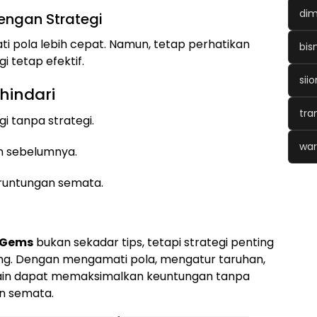
dim
dengan Strategi
 pola lebih cepat. Namun, tetap perhatikan
bis
i tetap efektif.
siio
hindari
tra
i tanpa strategi.
war
n sebelumnya.
runtungan semata.
r Gems
bukan sekadar tips, tetapi strategi penting
g. Dengan mengamati pola, mengatur taruhan,
main dapat memaksimalkan keuntungan tanpa
n semata.