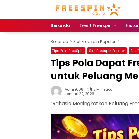
Langsung
ke
konten
Beranda
Event Freespin
Histo
Beranda
Slot Freespin Populer
Tips Pola FreeSpin
Slot Freespin Populer
Trik
Tips Pola Dapat F
untuk Peluang Me
Admin008
2 Min Baca
Januari 22, 2026
“Rahasia Meningkatkan Peluang Free