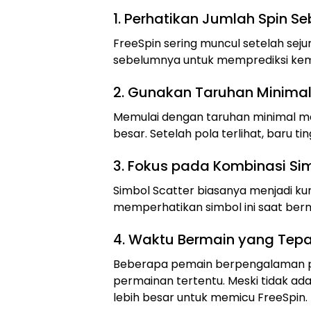
1. Perhatikan Jumlah Spin 
FreeSpin sering muncul setelah seju
sebelumnya untuk memprediksi kem
2. Gunakan Taruhan Minimal
Memulai dengan taruhan minimal m
besar. Setelah pola terlihat, baru ti
3. Fokus pada Kombinasi Si
Simbol Scatter biasanya menjadi kun
memperhatikan simbol ini saat berm
4. Waktu Bermain yang Tep
Beberapa pemain berpengalaman per
permainan tertentu. Meski tidak ad
lebih besar untuk memicu FreeSpin.