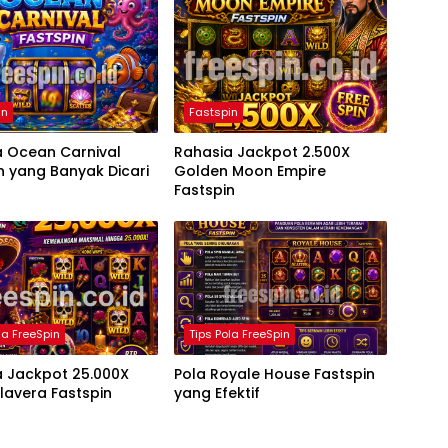
in
Fastspin
a Ocean Carnival
Rahasia Jackpot 2.500X
n yang Banyak Dicari
Golden Moon Empire
Fastspin
la FreeSpin
Tips Pola FreeSpin
a Jackpot 25.000X
Pola Royale House Fastspin
lavera Fastspin
yang Efektif