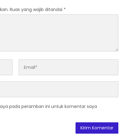
kan.
Ruas yang wajib ditandai
*
saya pada peramban ini untuk komentar saya