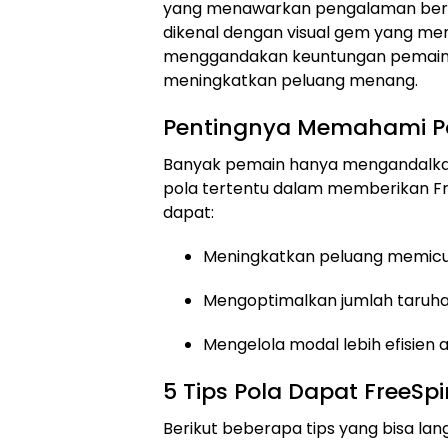
yang menawarkan pengalaman berm
dikenal dengan visual gem yang menar
menggandakan keuntungan pemain
meningkatkan peluang menang.
Pentingnya Memahami Po
Banyak pemain hanya mengandalkan
pola tertentu dalam memberikan Fr
dapat:
Meningkatkan peluang memicu
Mengoptimalkan jumlah taruhan
Mengelola modal lebih efisien 
5 Tips Pola Dapat FreeSp
Berikut beberapa tips yang bisa la