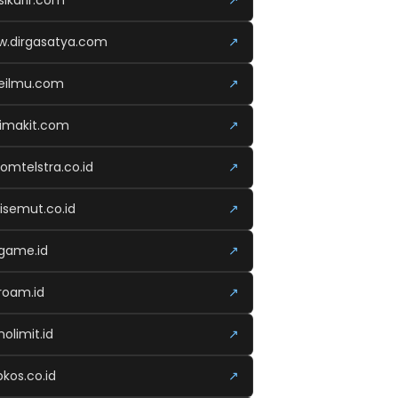
sikarir.com
↗
.dirgasatya.com
↗
eilmu.com
↗
imakit.com
↗
komtelstra.co.id
↗
isemut.co.id
↗
vgame.id
↗
roam.id
↗
nolimit.id
↗
kos.co.id
↗