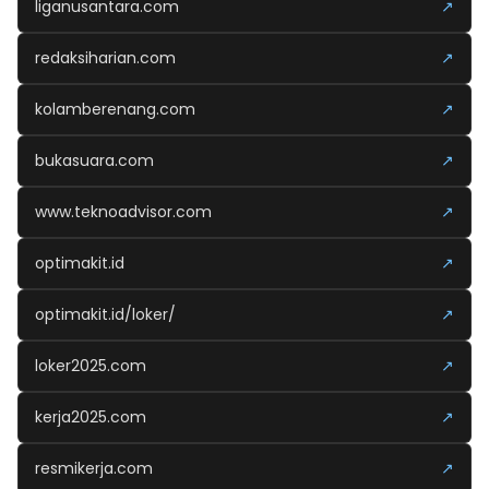
liganusantara.com
↗
redaksiharian.com
↗
kolamberenang.com
↗
bukasuara.com
↗
www.teknoadvisor.com
↗
optimakit.id
↗
optimakit.id/loker/
↗
loker2025.com
↗
kerja2025.com
↗
resmikerja.com
↗