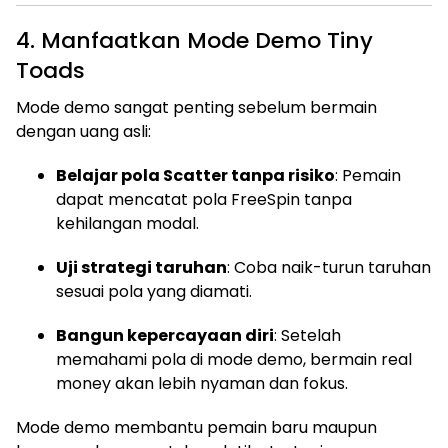
4. Manfaatkan Mode Demo Tiny
Toads
Mode demo sangat penting sebelum bermain
dengan uang asli:
Belajar pola Scatter tanpa risiko
: Pemain
dapat mencatat pola FreeSpin tanpa
kehilangan modal.
Uji strategi taruhan
: Coba naik-turun taruhan
sesuai pola yang diamati.
Bangun kepercayaan diri
: Setelah
memahami pola di mode demo, bermain real
money akan lebih nyaman dan fokus.
Mode demo membantu pemain baru maupun