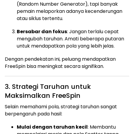
(Random Number Generator), tapi banyak
pemain melaporkan adanya kecenderungan
atau siklus tertentu.
Bersabar dan fokus
: Jangan terlalu cepat
mengubah taruhan. Amati beberapa putaran
untuk mendapatkan pola yang lebih jelas.
Dengan pendekatan ini, peluang mendapatkan
FreeSpin bisa meningkat secara signifikan.
3. Strategi Taruhan untuk
Maksimalkan FreeSpin
Selain memahami pola, strategi taruhan sangat
berpengaruh pada hasil:
Mulai dengan taruhan kecil
: Membantu