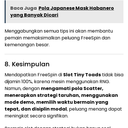
Baca Juga
Pola Japanese Mask Habanero
yang Banyak Dicari
Menggabungkan semua tips ini akan membantu
pemain memaksimalkan peluang FreeSpin dan
kemenangan besar.
8. Kesimpulan
Mendapatkan FreeSpin di
Slot Tiny Toads
tidak bisa
dijamin 100%, karena mesin menggunakan RNG.
Namun, dengan
mengamati pola Scatter,
menerapkan strategi taruhan, menggunakan
mode demo, memilih waktu bermain yang
tepat, dan disiplin modal
, peluang menang dapat
meningkat secara signifikan.