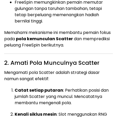
FreeSpin memungkinkan pemain memutar
gulungan tanpa taruhan tambahan, tetapi
tetap berpeluang memenangkan hadiah
bernilai tinggi.
Memahami mekanisme ini membantu pemain fokus
pada
pola kemunculan Scatter
dan memprediksi
peluang FreeSpin berikutnya.
2. Amati Pola Munculnya Scatter
Mengamati pola Scatter adalah strategi dasar
namun sangat efektif:
Catat setiap putaran
: Perhatikan posisi dan
jumlah Scatter yang muncul. Mencatatnya
membantu mengenali pola.
Kenali siklus mesin
: Slot menggunakan RNG