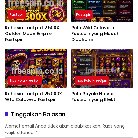
Fastspin
Fastspin
Rahasia Jackpot 2.500X
Pola Wild Calavera
Golden Moon Empire
Fastspin yang Mudah
Fastspin
Dipahami
Tips Pola FreeSpin
Tips Pola FreeSpin
Rahasia Jackpot 25.000X
Pola Royale House
Wild Calavera Fastspin
Fastspin yang Efektif
Tinggalkan Balasan
Alamat email Anda tidak akan dipublikasikan.
Ruas yang
wajib ditandai
*