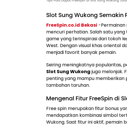
Tips Pola Dapat FreeSpin di Slot Sung Wukong Jadi
Slot Sung Wukong Semakin P
FreeSpin.co.id
Bekasi
-Permainan s
mencuri perhatian. Salah satu yang
game yang terinspirasi dari tokoh l
West. Dengan visual khas oriental 
menjadi favorit banyak pemain.
Seiring meningkatnya popularitas, p
Slot Sung Wukong
juga melonjak. F
penting yang mampu memberikan p
tambahan taruhan.
Mengenal Fitur FreeSpin di 
Free spin merupakan fitur bonus yan
mendapatkan kombinasi simbol terte
Wukong. Saat fitur ini aktif, pemain 