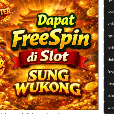
gre
www
kaf
opt
tel
dak
fri
sky
tek
web