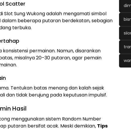
ol Scatter
dim
n di Slot Sung Wukong adalah mengamati simbol
bis
ncul dalam beberapa putaran berdekatan, sebagian
edang terbuka.
siio
ertahap
tra
konsistensi permainan. Namun, disarankan
atas, misalnya 20–30 putaran, agar pemain
war
mainan.
ain
ama. Tentukan batas menang dan kalah sejak
i dan tidak berujung pada keputusan impulsif.
min Hasil
Wukong menggunakan sistem Random Number
iap putaran bersifat acak. Meski demikian,
Tips