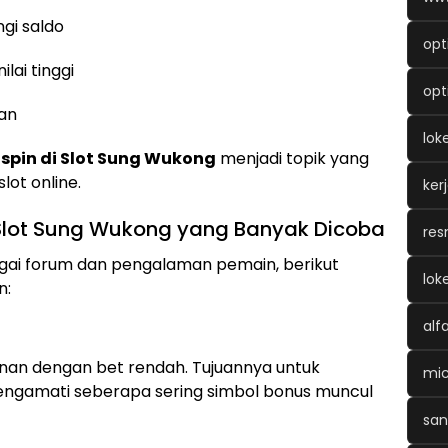
gi saldo
opt
lai tinggi
opt
an
lok
e spin di Slot Sung Wukong
menjadi topik yang
lot online.
ker
i Slot Sung Wukong yang Banyak Dicoba
res
gai forum dan pengalaman pemain, berikut
lok
n:
alf
nan dengan bet rendah. Tujuannya untuk
mic
gamati seberapa sering simbol bonus muncul
san