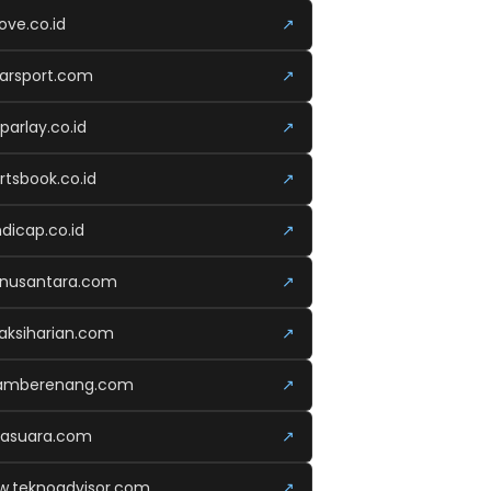
ove.co.id
↗
arsport.com
↗
parlay.co.id
↗
rtsbook.co.id
↗
dicap.co.id
↗
anusantara.com
↗
aksiharian.com
↗
lamberenang.com
↗
kasuara.com
↗
.teknoadvisor.com
↗