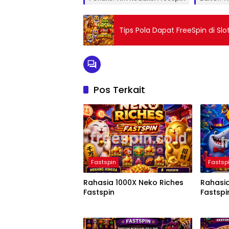
Tips Pola Dapat FreeSpin di Sl
Pos Terkait
Fastspin
Fastsp
Rahasia 1000X Neko Riches
Rahasi
Fastspin
Fastspi