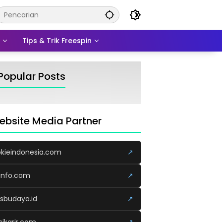
Tips & Trik Freespin
Popular Posts
ebsite Media Partner
kieindonesia.com
↗
info.com
↗
usbudaya.id
↗