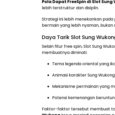
Pola Dapat FreeSpin di Slot Sun
lebih terstruktur dan disiplin.
Strategi ini lebih menekankan pad
bermain yang lebih nyaman, bukan
Daya Tarik Slot Sung Wukon
Selain fitur free spin, Slot Sung Wu
membuatnya diminati:
Tema legenda oriental yang ik
Animasi karakter Sung Wukong
Mekanisme permainan yang m
Potensi kemenangan beruntun s
Faktor-faktor tersebut membuat t