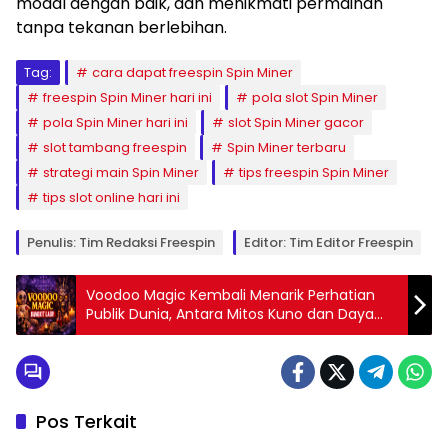
modal dengan baik, dan menikmati permainan
tanpa tekanan berlebihan.
Tag:
cara dapat freespin Spin Miner
freespin Spin Miner hari ini
pola slot Spin Miner
pola Spin Miner hari ini
slot Spin Miner gacor
slot tambang freespin
Spin Miner terbaru
strategi main Spin Miner
tips freespin Spin Miner
tips slot online hari ini
Penulis: Tim Redaksi Freespin
Editor: Tim Editor Freespin
Voodoo Magic Kembali Menarik Perhatian
Publik Dunia, Antara Mitos Kuno dan Daya
Tarik Modern
Pos Terkait