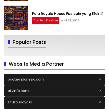
Pola Royale House Fastspin yang Efektif
Tips Pola FreeSpin
April 25, 2026
Popular Posts
Website Media Partner
bookieindonesia.com
↗
afyinfo.com
↗
situsbudaya.id
↗