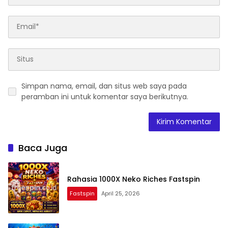
Simpan nama, email, dan situs web saya pada
peramban ini untuk komentar saya berikutnya.
Baca Juga
Rahasia 1000X Neko Riches Fastspin
Fastspin
April 25, 2026