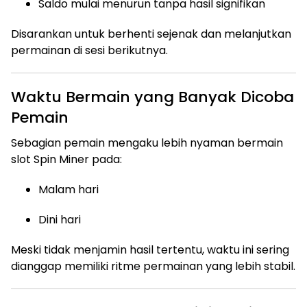
Saldo mulai menurun tanpa hasil signifikan
Disarankan untuk berhenti sejenak dan melanjutkan
permainan di sesi berikutnya.
Waktu Bermain yang Banyak Dicoba
Pemain
Sebagian pemain mengaku lebih nyaman bermain
slot Spin Miner pada:
Malam hari
Dini hari
Meski tidak menjamin hasil tertentu, waktu ini sering
dianggap memiliki ritme permainan yang lebih stabil.