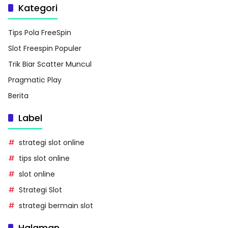
Kategori
Tips Pola FreeSpin
Slot Freespin Populer
Trik Biar Scatter Muncul
Pragmatic Play
Berita
Label
strategi slot online
tips slot online
slot online
Strategi Slot
strategi bermain slot
Halaman