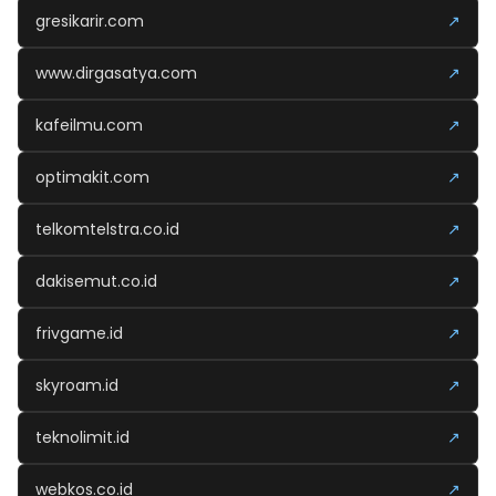
gresikarir.com
↗
www.dirgasatya.com
↗
kafeilmu.com
↗
optimakit.com
↗
telkomtelstra.co.id
↗
dakisemut.co.id
↗
frivgame.id
↗
skyroam.id
↗
teknolimit.id
↗
webkos.co.id
↗