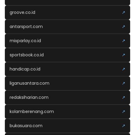
groove.co.id
↗
antarsport.com
↗
mixparlay.co.id
↗
sportsbook.co.id
↗
handicap.co.id
↗
liganusantara.com
↗
redaksiharian.com
↗
kolamberenang.com
↗
bukasuara.com
↗