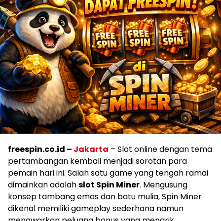
freespin.co.id –
Jakarta
– Slot online dengan tema
pertambangan kembali menjadi sorotan para
pemain hari ini. Salah satu game yang tengah ramai
dimainkan adalah
slot Spin Miner
. Mengusung
konsep tambang emas dan batu mulia, Spin Miner
dikenal memiliki gameplay sederhana namun
menawarkan peluang bonus yang menarik,