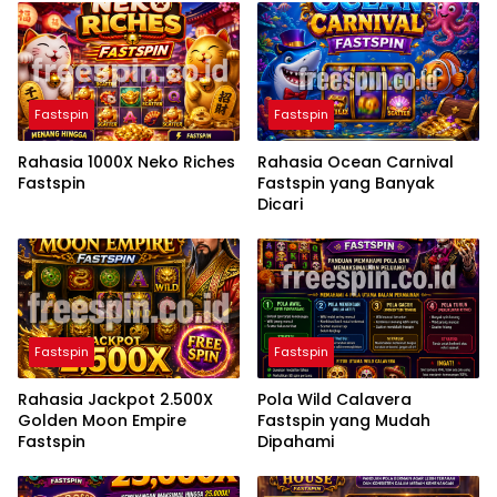
Fastspin
Fastspin
Rahasia 1000X Neko Riches
Rahasia Ocean Carnival
Fastspin
Fastspin yang Banyak
Dicari
Fastspin
Fastspin
Rahasia Jackpot 2.500X
Pola Wild Calavera
Golden Moon Empire
Fastspin yang Mudah
Fastspin
Dipahami