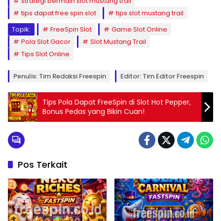
strategi bermain slot mustang trail
tips dapat free spin slot
tips slot mustang trail
Topik:
FreeSpin Slot
Game Slot Online
Pola Slot Gacor
Slot Mustang Trail
Tips Slot Online
Penulis: Tim Redaksi Freespin
Editor: Tim Editor Freespin
Tips Pola Dapat FreeSpin di Slot Hot Pepper,
Bonus Pedas yang Bikin Cuan!
Pos Terkait