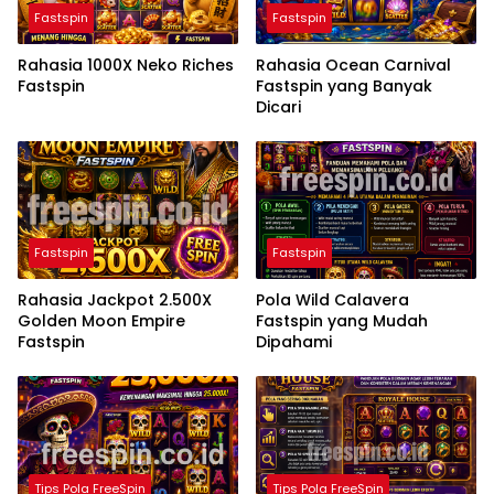
Fastspin
Fastspin
Rahasia 1000X Neko Riches
Rahasia Ocean Carnival
Fastspin
Fastspin yang Banyak
Dicari
Fastspin
Fastspin
Rahasia Jackpot 2.500X
Pola Wild Calavera
Golden Moon Empire
Fastspin yang Mudah
Fastspin
Dipahami
Tips Pola FreeSpin
Tips Pola FreeSpin