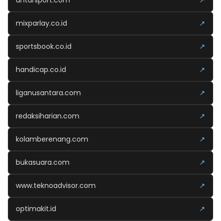
antarsport.com
↗
mixparlay.co.id
↗
sportsbook.co.id
↗
handicap.co.id
↗
liganusantara.com
↗
redaksiharian.com
↗
kolamberenang.com
↗
bukasuara.com
↗
www.teknoadvisor.com
↗
optimakit.id
↗