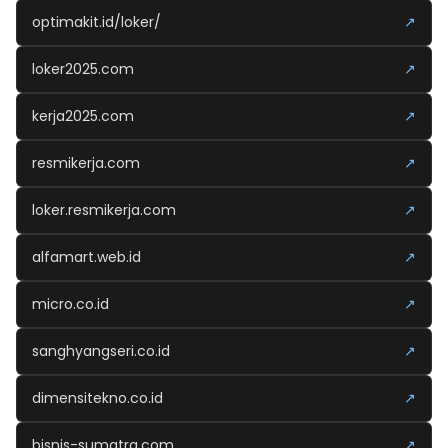
optimakit.id/loker/
↗
loker2025.com
↗
kerja2025.com
↗
resmikerja.com
↗
loker.resmikerja.com
↗
alfamart.web.id
↗
micro.co.id
↗
sanghyangseri.co.id
↗
dimensitekno.co.id
↗
bisnis-sumatra.com
↗