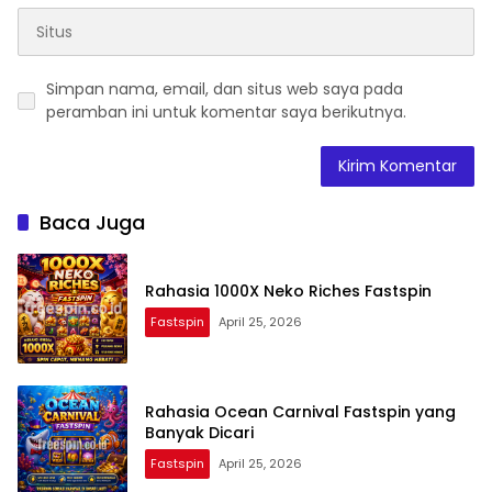
Simpan nama, email, dan situs web saya pada
peramban ini untuk komentar saya berikutnya.
Baca Juga
Rahasia 1000X Neko Riches Fastspin
Fastspin
April 25, 2026
Rahasia Ocean Carnival Fastspin yang
Banyak Dicari
Fastspin
April 25, 2026