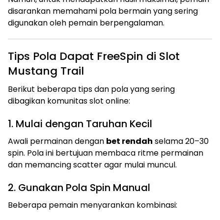
disarankan memahami pola bermain yang sering
digunakan oleh pemain berpengalaman.
Tips Pola Dapat FreeSpin di Slot
Mustang Trail
Berikut beberapa tips dan pola yang sering
dibagikan komunitas slot online:
1. Mulai dengan Taruhan Kecil
Awali permainan dengan
bet rendah
selama 20–30
spin. Pola ini bertujuan membaca ritme permainan
dan memancing scatter agar mulai muncul.
2. Gunakan Pola Spin Manual
Beberapa pemain menyarankan kombinasi: