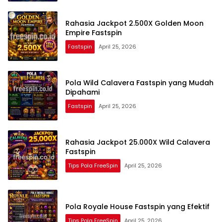
Rahasia Jackpot 2.500X Golden Moon
Empire Fastspin
Fastspin
April 25, 2026
Pola Wild Calavera Fastspin yang Mudah
Dipahami
Fastspin
April 25, 2026
Rahasia Jackpot 25.000X Wild Calavera
Fastspin
Tips Pola FreeSpin
April 25, 2026
Pola Royale House Fastspin yang Efektif
Tips Pola FreeSpin
April 25, 2026