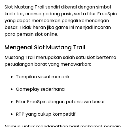
Slot Mustang Trail sendiri dikenal dengan simbol
kuda liar, nuansa padang pasir, serta fitur FreeSpin
yang dapat memberikan pengali kemenangan
besar. Tidak heran jika game ini menjadi incaran
para pemain slot online.
Mengenal Slot Mustang Trail
Mustang Trail merupakan salah satu slot bertema
petualangan barat yang menawarkan:
Tampilan visual menarik
Gameplay sederhana
Fitur FreeSpin dengan potensi win besar
RTP yang cukup kompetitif
Namun, untuk mendapatkan hasil maksimal, pemain