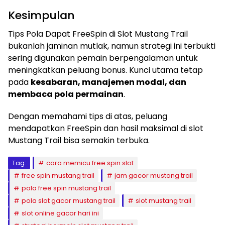
Kesimpulan
Tips Pola Dapat FreeSpin di Slot Mustang Trail
bukanlah jaminan mutlak, namun strategi ini terbukti
sering digunakan pemain berpengalaman untuk
meningkatkan peluang bonus. Kunci utama tetap
pada
kesabaran, manajemen modal, dan
membaca pola permainan
.
Dengan memahami tips di atas, peluang
mendapatkan FreeSpin dan hasil maksimal di slot
Mustang Trail bisa semakin terbuka.
Tag:
cara memicu free spin slot
free spin mustang trail
jam gacor mustang trail
pola free spin mustang trail
pola slot gacor mustang trail
slot mustang trail
slot online gacor hari ini