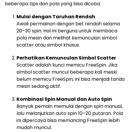
beberapa tips dan pola yang bisa dicoba:
Mulai dengan Taruhan Rendah
Awali permainan dengan bet rendah selama
20–30 spin. Hal ini berguna untuk membaca
pola mesin dan melihat kemunculan simbol
scatter atau simbol khusus.
Perhatikan Kemunculan Simbol Scatter
Scatter adalah kunci memicu FreeSpin. Jika
simbol scatter muncul beberapa kali meski
belum memicu FreeSpin, ini bisa menjadi tanda
mesin sedang aktif.
Kombinasi Spin Manual dan Auto Spin
Banyak pemain memulai dengan spin manual,
lalu melanjutkan auto spin 10–20 putaran. Pola
ini dipercaya bisa memancing FreeSpin lebih
mudah muncul.