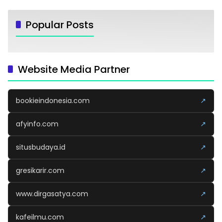
Popular Posts
Website Media Partner
bookieindonesia.com
↗
afyinfo.com
↗
situsbudaya.id
↗
gresikarir.com
↗
www.dirgasatya.com
↗
kafeilmu.com
↗