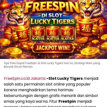
Tips Pola Dapat FreeSpin di Slot Lucky Tigers Hari Ini, Strategi Main yang
Banyak Dicari Pemain
FreeSpin.co.id
Jakarta
-Slot Lucky Tigers
menjadi
salah satu permainan slot online yang populer
karena menghadirkan tema harimau
keberuntungan dengan grafis menarik dan simbol
emas yang kaya warna. Fitur
FreeSpin
menjadi