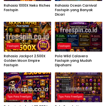
Rahasia 1000X Neko Riches
Rahasia Ocean Carnival
Fastspin
Fastspin yang Banyak
Dicari
Fastspin
Fastspin
Rahasia Jackpot 2.500X
Pola Wild Calavera
Golden Moon Empire
Fastspin yang Mudah
Fastspin
Dipahami
Tips Pola FreeSpin
Tips Pola FreeSpin