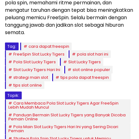
pola spin, memahami ritme permainan, dan
mengatur taruhan dengan tepat bisa meningkatkan
peluang memicu FreeSpin. Selalu bermain dengan
tanggung jawab dan jadikan slot sebagai hiburan
semata.
Tag:
cara dapat freespin
FreeSpin Slot Lucky Tigers
pola slot hari ini
Pola Slot Lucky Tigers
Slot Lucky Tigers
Slot Lucky Tigers Hari Ini
slot online populer
strategi main slot
tips pola dapat freespin
tips slot online
Topik:
Cara Membaca Pola Slot Lucky Tigers Agar FreeSpin
Lebih Mudah Muncul
Panduan Bermain Slot Lucky Tigers yang Banyak Dicoba
Pemain Online
Pola Main Slot Lucky Tigers Hari Ini yang Sering Dicari
Pemain
Strategi Pola Spin Slot Lucky Tigers untuk Memicu