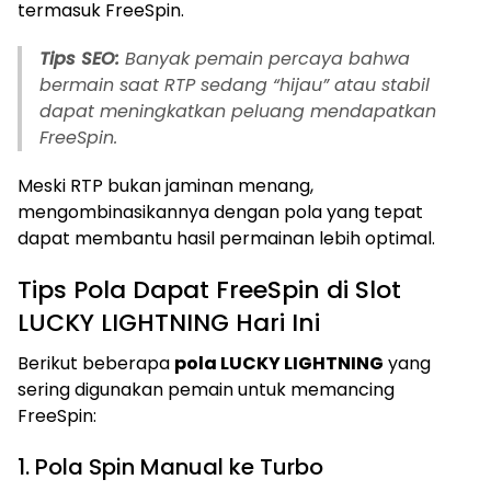
termasuk FreeSpin.
Tips SEO:
Banyak pemain percaya bahwa
bermain saat RTP sedang “hijau” atau stabil
dapat meningkatkan peluang mendapatkan
FreeSpin.
Meski RTP bukan jaminan menang,
mengombinasikannya dengan pola yang tepat
dapat membantu hasil permainan lebih optimal.
Tips Pola Dapat FreeSpin di Slot
LUCKY LIGHTNING Hari Ini
Berikut beberapa
pola LUCKY LIGHTNING
yang
sering digunakan pemain untuk memancing
FreeSpin:
1. Pola Spin Manual ke Turbo