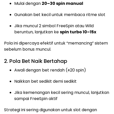
Mulai dengan
20–30 spin manual
Gunakan bet kecil untuk membaca ritme slot
Jika muncul 2 simbol FreeSpin atau Wild
beruntun, lanjutkan ke
spin turbo 10–15x
Pola ini dipercaya efektif untuk “memancing” sistem
sebelum bonus muncul.
2. Pola Bet Naik Bertahap
Awali dengan bet rendah (±20 spin)
Naikkan bet sedikit demi sedikit
Jika kemenangan kecil sering muncul, lanjutkan
sampai FreeSpin aktif
Strategi ini sering digunakan untuk slot dengan