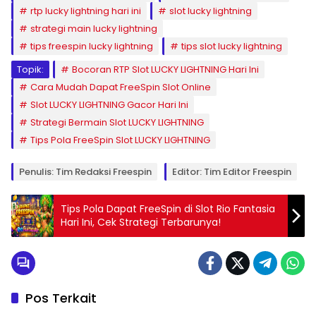
rtp lucky lightning hari ini
slot lucky lightning
strategi main lucky lightning
tips freespin lucky lightning
tips slot lucky lightning
Topik:
Bocoran RTP Slot LUCKY LIGHTNING Hari Ini
Cara Mudah Dapat FreeSpin Slot Online
Slot LUCKY LIGHTNING Gacor Hari Ini
Strategi Bermain Slot LUCKY LIGHTNING
Tips Pola FreeSpin Slot LUCKY LIGHTNING
Penulis: Tim Redaksi Freespin
Editor: Tim Editor Freespin
Tips Pola Dapat FreeSpin di Slot Rio Fantasia
Hari Ini, Cek Strategi Terbarunya!
Pos Terkait