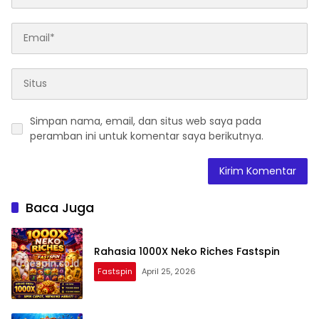
Simpan nama, email, dan situs web saya pada
peramban ini untuk komentar saya berikutnya.
Baca Juga
Rahasia 1000X Neko Riches Fastspin
Fastspin
April 25, 2026