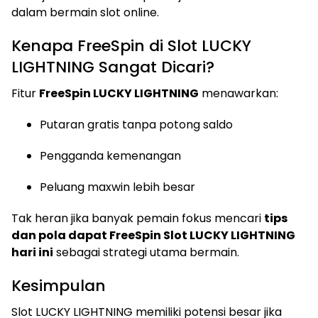
dalam bermain slot online.
Kenapa FreeSpin di Slot LUCKY
LIGHTNING Sangat Dicari?
Fitur
FreeSpin LUCKY LIGHTNING
menawarkan:
Putaran gratis tanpa potong saldo
Pengganda kemenangan
Peluang maxwin lebih besar
Tak heran jika banyak pemain fokus mencari
tips
dan pola dapat FreeSpin Slot LUCKY LIGHTNING
hari ini
sebagai strategi utama bermain.
Kesimpulan
Slot LUCKY LIGHTNING memiliki potensi besar jika