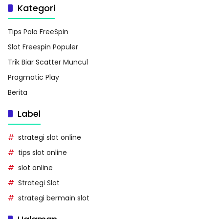
Kategori
Tips Pola FreeSpin
Slot Freespin Populer
Trik Biar Scatter Muncul
Pragmatic Play
Berita
Label
strategi slot online
tips slot online
slot online
Strategi Slot
strategi bermain slot