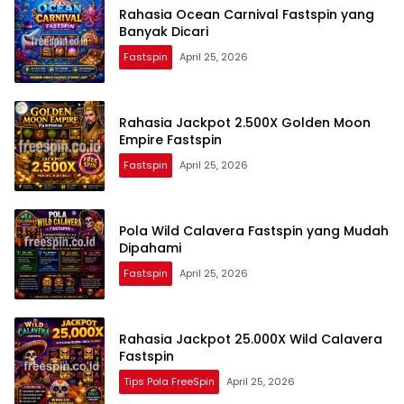
Rahasia Ocean Carnival Fastspin yang
Banyak Dicari
Fastspin
April 25, 2026
Rahasia Jackpot 2.500X Golden Moon
Empire Fastspin
Fastspin
April 25, 2026
Pola Wild Calavera Fastspin yang Mudah
Dipahami
Fastspin
April 25, 2026
Rahasia Jackpot 25.000X Wild Calavera
Fastspin
Tips Pola FreeSpin
April 25, 2026