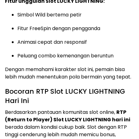
Fitur unggulan Slot LUCKY LIGHTNING:
Simbol Wild bertema petir
Fitur FreeSpin dengan pengganda
Animasi cepat dan responsif
Peluang combo kemenangan beruntun
Dengan memahami karakter slot ini, pemain bisa
lebih mudah menentukan pola bermain yang tepat.
Bocoran RTP Slot LUCKY LIGHTNING
Hari Ini
Berdasarkan pantauan komunitas slot online,
RTP
(Return to Player) Slot LUCKY LIGHTNING hari ini
berada dalam kondisi cukup baik. Slot dengan RTP
tinggi cenderung lebih mudah memicu bonus,