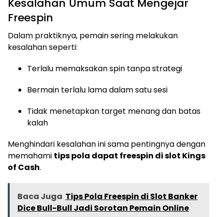
Kesalahan Umum Saat Mengejar
Freespin
Dalam praktiknya, pemain sering melakukan
kesalahan seperti:
Terlalu memaksakan spin tanpa strategi
Bermain terlalu lama dalam satu sesi
Tidak menetapkan target menang dan batas
kalah
Menghindari kesalahan ini sama pentingnya dengan
memahami
tips pola dapat freespin di slot Kings
of Cash
.
Baca Juga
Tips Pola Freespin di Slot Banker
Dice Bull-Bull Jadi Sorotan Pemain Online