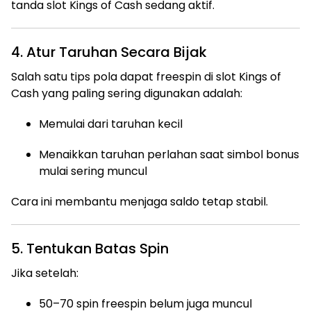
tanda slot Kings of Cash sedang aktif.
4. Atur Taruhan Secara Bijak
Salah satu tips pola dapat freespin di slot Kings of
Cash yang paling sering digunakan adalah:
Memulai dari taruhan kecil
Menaikkan taruhan perlahan saat simbol bonus
mulai sering muncul
Cara ini membantu menjaga saldo tetap stabil.
5. Tentukan Batas Spin
Jika setelah:
50–70 spin freespin belum juga muncul