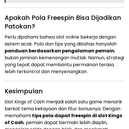
Apakah Pola Freespin Bisa Dijadikan
Patokan?
Perlu dipahami bahwa slot online bekerja dengan
sistem acak. Pola dan tips yang dibahas hanyalah
panduan berdasarkan pengalaman pemain
,
bukan jaminan kemenangan mutlak. Namun, strategi
yang tepat dapat membantu permainan terasa
lebih terkontrol dan menyenangkan.
Kesimpulan
Slot Kings of Cash menjadi salah satu game menarik
berkat tema kekayaan dan fitur bonusnya. Dengan
memahami
tips pola dapat freespin di slot Kings
of Cash
, pemain dapat bermain lebih disiplin,