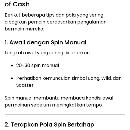
of Cash
Berikut beberapa tips dan pola yang sering
dibagikan pemain berdasarkan pengalaman
bermain mereka:
1. Awali dengan Spin Manual
Langkah awal yang sering disarankan:
20–30 spin manual
Perhatikan kemunculan simbol uang, Wild, dan
Scatter
Spin manual membantu membaca kondisi awal
permainan sebelum meningkatkan tempo.
2. Terapkan Pola Spin Bertahap