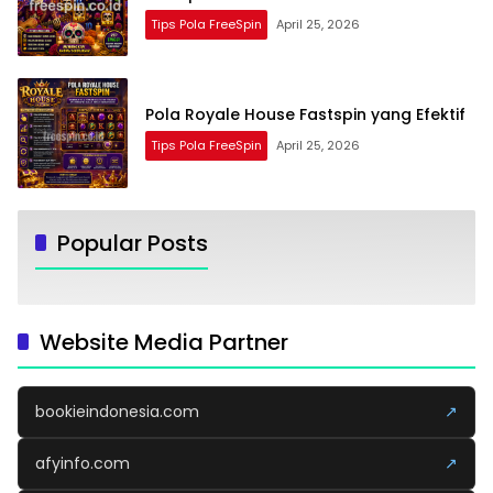
Tips Pola FreeSpin
April 25, 2026
Pola Royale House Fastspin yang Efektif
Tips Pola FreeSpin
April 25, 2026
Popular Posts
Website Media Partner
bookieindonesia.com
↗
afyinfo.com
↗