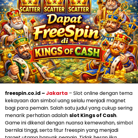
freespin.co.id –
Jakarta
– Slot online dengan tema
kekayaan dan simbol uang selalu menjadi magnet
bagi para pemain. Salah satu judul yang cukup sering
menarik perhatian adalah
slot Kings of Cash
.
Game ini dikenal dengan nuansa kemewahan, simbol
bernilai tinggi, serta fitur freespin yang menjadi
target utama banyak pemain. Tidak heran jika