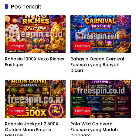
Pos Terkait
Fastspin
Fastspin
Rahasia 1000X Neko Riches
Rahasia Ocean Carnival
Fastspin
Fastspin yang Banyak
Dicari
Fastspin
Fastspin
Rahasia Jackpot 2.500X
Pola Wild Calavera
Golden Moon Empire
Fastspin yang Mudah
Fastspin
Dipahami