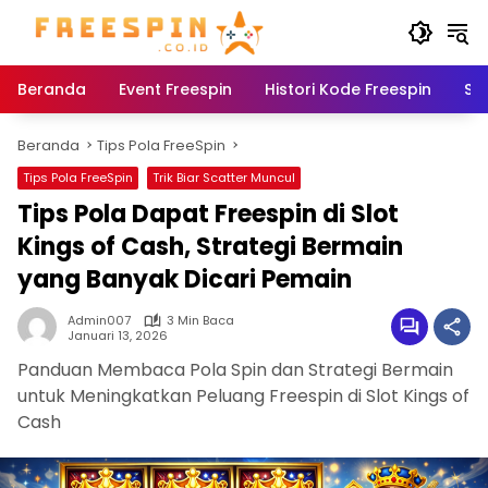
Langsung
ke
konten
Beranda
Event Freespin
Histori Kode Freespin
Slo
Beranda
Tips Pola FreeSpin
Tips Pola FreeSpin
Trik Biar Scatter Muncul
Tips Pola Dapat Freespin di Slot
Kings of Cash, Strategi Bermain
yang Banyak Dicari Pemain
Admin007
3 Min Baca
Januari 13, 2026
Panduan Membaca Pola Spin dan Strategi Bermain
untuk Meningkatkan Peluang Freespin di Slot Kings of
Cash