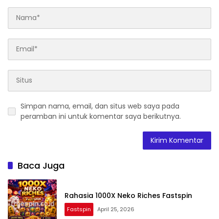
Simpan nama, email, dan situs web saya pada
peramban ini untuk komentar saya berikutnya.
Baca Juga
Rahasia 1000X Neko Riches Fastspin
Fastspin
April 25, 2026