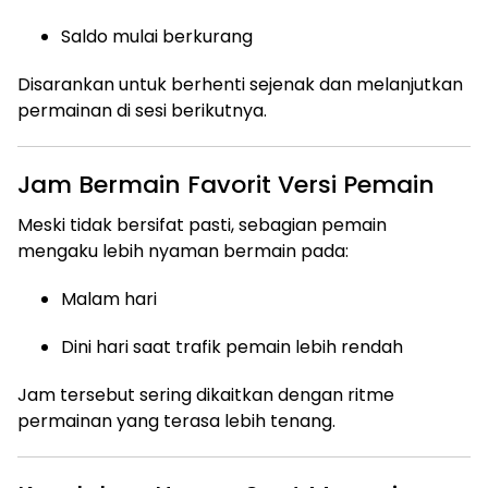
Saldo mulai berkurang
Disarankan untuk berhenti sejenak dan melanjutkan
permainan di sesi berikutnya.
Jam Bermain Favorit Versi Pemain
Meski tidak bersifat pasti, sebagian pemain
mengaku lebih nyaman bermain pada:
Malam hari
Dini hari saat trafik pemain lebih rendah
Jam tersebut sering dikaitkan dengan ritme
permainan yang terasa lebih tenang.